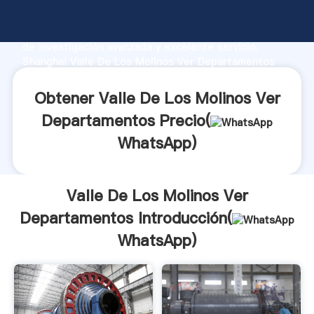
Valle De Los Molinos Ver Departamentos fabricante
Agarrando fuerte capacidad de producción, fuerza
de investigación avanzada y excelente servicio,
Shanghai Valle De Los Molinos Ver Departamentos
proveedor crea el valor y aporta valores a todos los
clientes.
Obtener Valle De Los Molinos Ver
Departamentos Precio(
WhatsApp
)
Valle De Los Molinos Ver
Departamentos Introducción(
WhatsApp
)