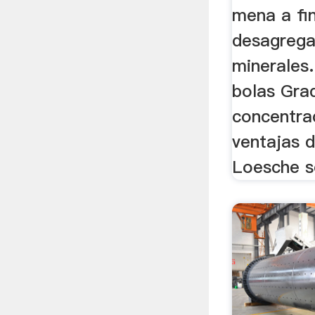
mena a fin
desagrega
minerales.
bolas Gra
concentrac
ventajas d
Loesche s