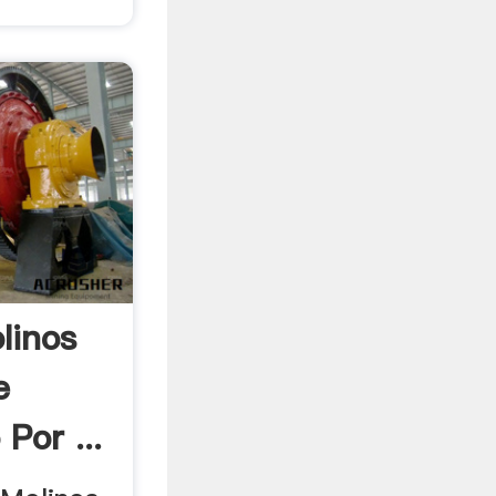
linos
e
Por ...