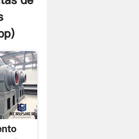
ntas de
s
pp
)
ento