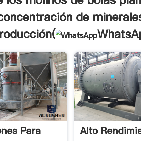
 los molinos de bolas pla
concentración de minerale
troducción(
WhatsA
ones Para
Alto Rendimi