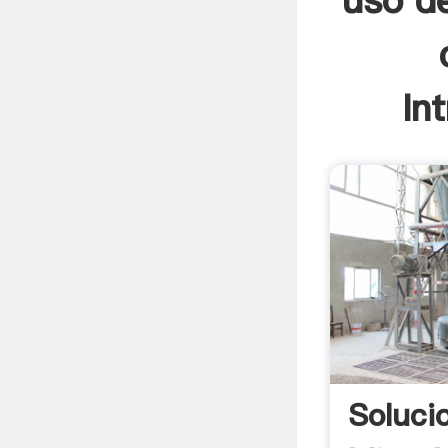
uso de
In
Soluci