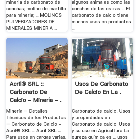
mineria de carbonato de
algunos animales como las
conchas; molino de martillo
conchas de las ostras ... El
para mineria; ... MOLINOS
carbonato de calcio tiene
PULVERIZADORES DE
muchos usos en productos
MINERALES MINERIA ...
...
Acril® SRL ::
Usos De Carbonato
Carbonato De
De Calcio En La .
Calcio - Minería - .
Minería – Detalles
Carbonato de calcio, Usos
Técnicos de los Productos
y propiedades en
– Carbonato de Calcio -
Carbonato de calcio. Usos
Acril® SRL - Acril SRL ...
y su uso en Agricultura La
Para usos en cargas varias,
pureza química es ... usos