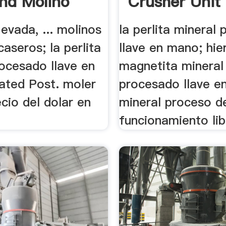
nd Molino
Crusher Unit
evada, ... molinos
la perlita mineral
caseros; la perlita
llave en mano; hie
rocesado llave en
magnetita mineral
ated Post. moler
procesado llave e
cio del dolar en
mineral proceso d
funcionamiento lib