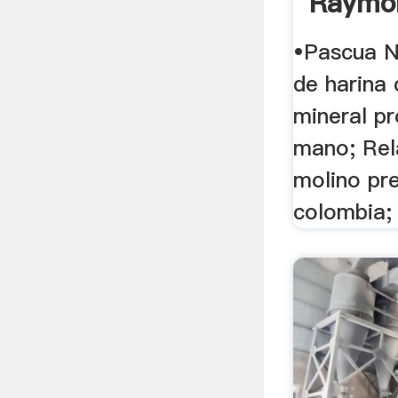
Raymo
•Pascua N
de harina 
mineral p
mano; Rel
molino pre
colombia;