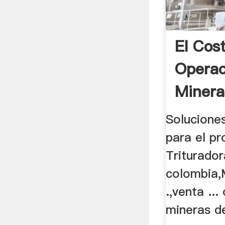
El Cos
Operac
Mineras
Solucione
para el pr
Triturador
colombia,
.,venta ..
mineras de