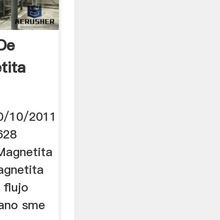
De
tita
30/10/2011
628
 Magnetita
magnetita
flujo
mano sme