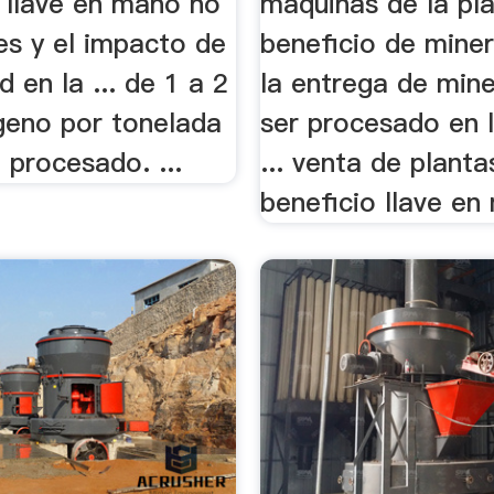
 llave en mano no
maquinas de la pl
les y el impacto de
beneficio de minera
d en la ... de 1 a 2
la entrega de mine
geno por tonelada
ser procesado en l
 procesado. ...
... venta de planta
beneficio llave en 