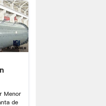
En
r Menor
anta de