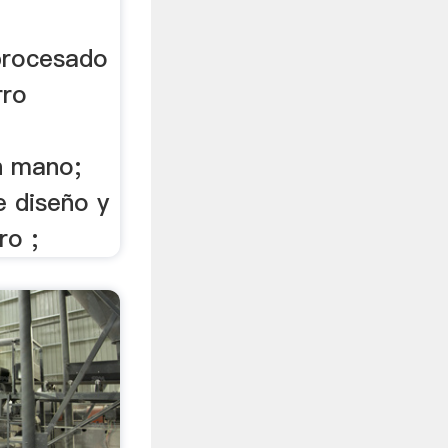
 procesado
rro
n mano;
e diseño y
ro ;