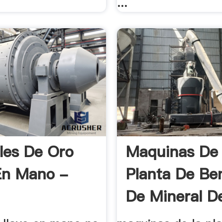
...
les De Oro
Maquinas De
En Mano -
Planta De Ben
De Mineral De