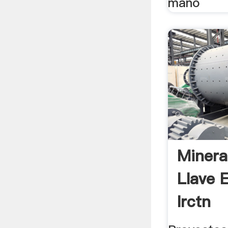
mano
Minera
Llave 
Irctn