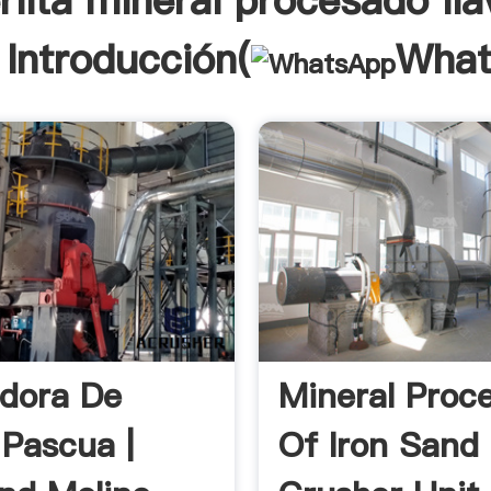
erlita mineral procesado lla
Introducción(
What
adora De
Mineral Proc
 Pascua |
Of Iron Sand