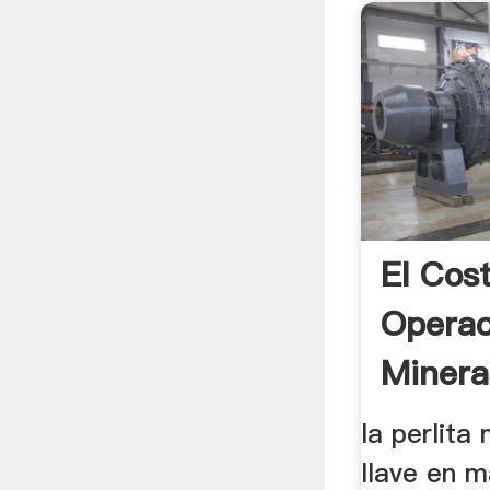
El Cos
Operac
Mineras
la perlita
llave en 