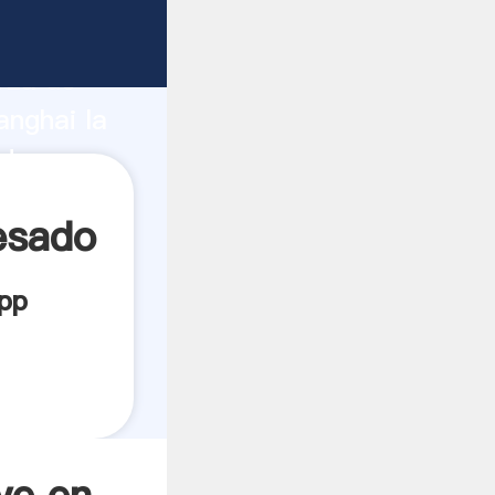
icante
rza de
anghai la
edor crea
cesado