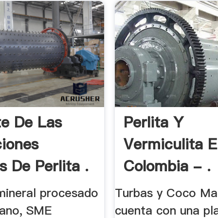
te De Las
Perlita Y
iones
Vermiculita 
 De Perlita .
Colombia - .
 mineral procesado
Turbas y Coco Ma
mano, SME
cuenta con una pl