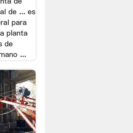
anta de
l de ... es
ral para
a planta
s de
mano ...