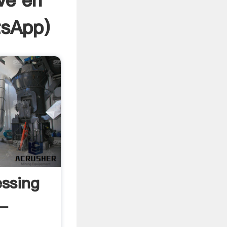
ve en
sApp
)
essing
 -