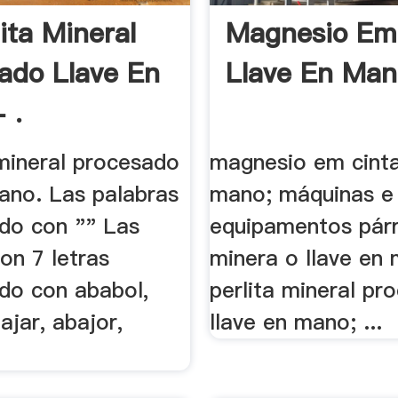
ita Mineral
Magnesio Em
ado Llave En
Llave En Man
 .
 mineral procesado
magnesio em cinta
mano. Las palabras
mano; máquinas e
do con "" Las
equipamentos pár
on 7 letras
minera o llave en 
o con ababol,
perlita mineral pr
ajar, abajor,
llave en mano; ...