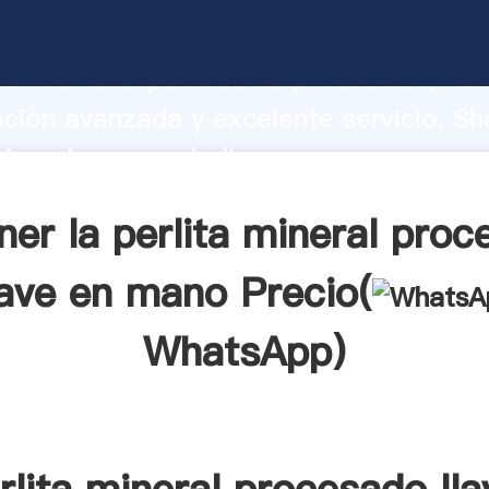
ta mineral procesado llave en mano fabr
o fuerte capacidad de producción, fue
ación avanzada y excelente servicio, Sh
mineral procesado llave en mano prove
 y aporta valores a todos los clientes.
er la perlita mineral pro
lave en mano Precio(
WhatsApp
)