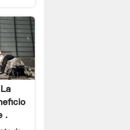
 La
eficio
 .