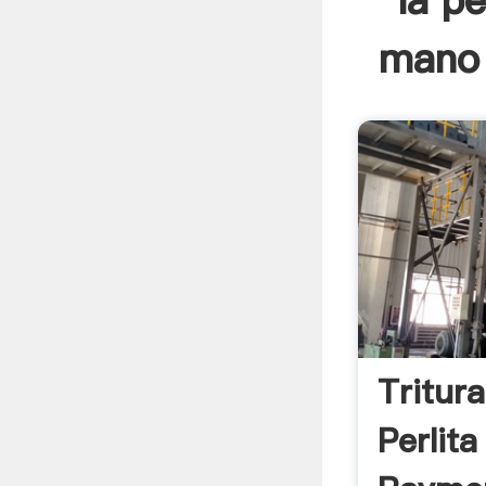
la p
mano 
Tritur
Perlita