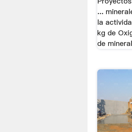
Proyectos
... minera
la activida
kg de Oxi
de mineral