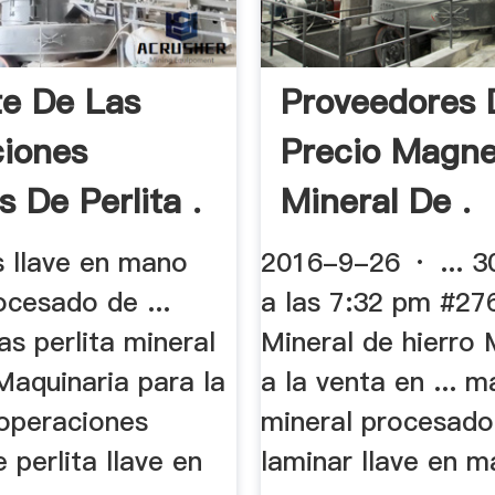
te De Las
Proveedores 
iones
Precio Magne
 De Perlita .
Mineral De .
s llave en mano
2016-9-26 · ... 
ocesado de ...
a las 7:32 pm #27
as perlita mineral
Mineral de hierro
Maquinaria para la
a la venta en ... 
. operaciones
mineral procesado 
 perlita llave en
laminar llave en 