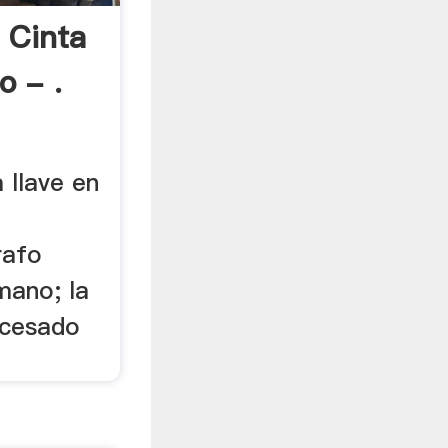
 Cinta
o - .
 llave en
rafo
mano; la
ocesado