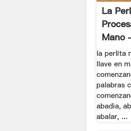
La Perl
Proces
Mano -
la perlita
llave en 
comenzan
palabras c
comenzand
abadìa, ab
abalar, ...