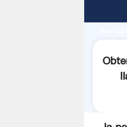
la perli
Agarrand
investig
perlita 
el valor
Obten
l