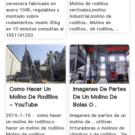
cervecera fabricado en
Molino de rodillos
acero 1045, regulables y
verticales,molino
montado sobre
industrial,molino de
rodamientos. muele 35kg
rodillos... Molino de
en 10 minutos consultas al
rodillos... de rodillos, ...
1551191323 .
Como Hacer Un
Imagenes De Partes
Molino De Rodillos
De Un Molino De
- YouTube
Bolas O .
2014-1-16 · como hacer
imagenes de partes de un
un molino de rodillos.o
molino de ... utilizan
hacer un molino de rodillos.
trituradoras o molinos de
Molino de rodillos ...
cilindros o de rodillos. . Se