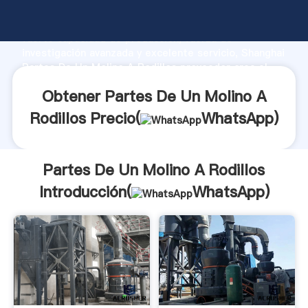
Partes De Un Molino A Rodillos fabricante Agarrando
fuerte capacidad de producción, fuerza de
investigación avanzada y excelente servicio, Shanghai
Partes De Un Molino A Rodillos proveedor crea el
valor y aporta valores a todos los clientes.
Obtener Partes De Un Molino A
Rodillos Precio(
WhatsApp
)
Partes De Un Molino A Rodillos
Introducción(
WhatsApp
)