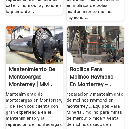
cafe ... molinos raymond en
en molinos de bolas.
la planta de ...
mantenimiento molino
raymond ...
Mantenimiento De
Rodillos Para
Montacargas
Molinos Raymond
Monterrey | MM .
En Monterrey - .
Mantenimiento de
reparacion y mantenimiento
montacargas en Monterrey,
de molinos raymond en
... de técnicos cuenta con
monterrey ... Equipos Para
gran experiencia en el
Minería . molino para minas
mantenimiento y la
de mercurio mica » venta
reparación de montacargas
de molinos usados en