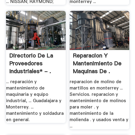
... NISSAN; RAYMOND;
monterrey ...
Directorio De La
Reparacion Y
Proveedores
Mantenimiento De
Industriales* - .
Maquinas De .
... reparación y
reparacion de molino de
mantenimiento de
martillos en monterrey ...
maquinaria y equipo
Servicios. reparacion y
industrial, ... Guadalajara y
mantenimiento de molinos
Monterrey. ...
para moler . y
mantenimiento y soldadura
mantenimiento de la
en general.
molienda . y usados venta y
...