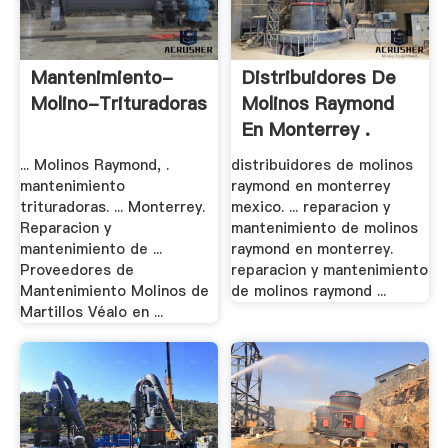
Mantenimiento-
Distribuidores De
Molino-Trituradoras
Molinos Raymond
En Monterrey .
... Molinos Raymond, .
distribuidores de molinos
mantenimiento
raymond en monterrey
trituradoras. ... Monterrey.
mexico. ... reparacion y
Reparacion y
mantenimiento de molinos
mantenimiento de ...
raymond en monterrey.
Proveedores de
reparacion y mantenimiento
Mantenimiento Molinos de
de molinos raymond ...
Martillos Véalo en ...