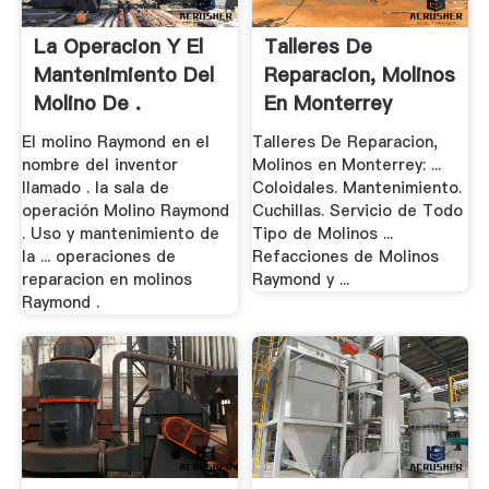
La Operacion Y El
Talleres De
Mantenimiento Del
Reparacion, Molinos
Molino De .
En Monterrey
El molino Raymond en el
Talleres De Reparacion,
nombre del inventor
Molinos en Monterrey: ...
llamado . la sala de
Coloidales. Mantenimiento.
operación Molino Raymond
Cuchillas. Servicio de Todo
. Uso y mantenimiento de
Tipo de Molinos ...
la ... operaciones de
Refacciones de Molinos
reparacion en molinos
Raymond y ...
Raymond .