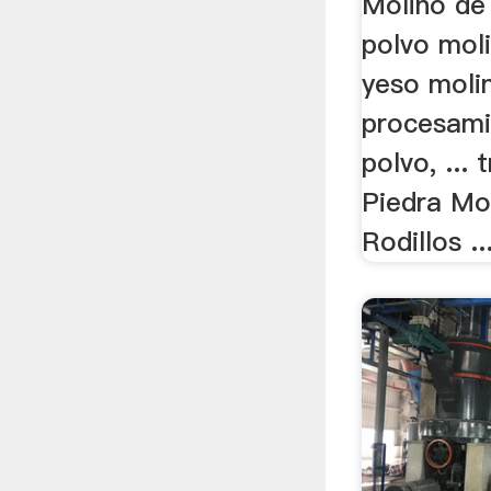
Molino de
polvo moli
yeso moli
procesami
polvo, ...
Piedra Mol
Rodillos ..