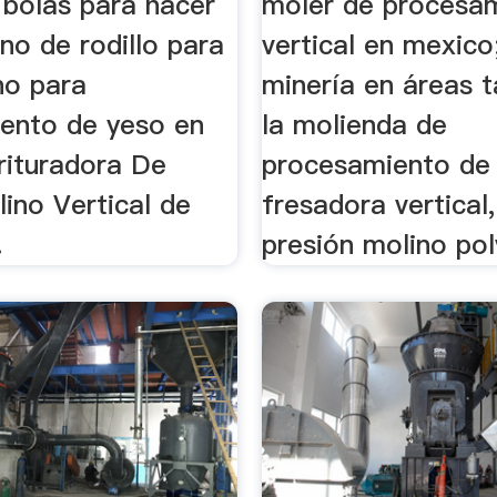
 bolas para hacer
moler de procesa
no de rodillo para
vertical en mexico;
no para
minería en áreas 
ento de yeso en
la molienda de
 trituradora De
procesamiento de 
ino Vertical de
fresadora vertical,
.
presión molino pol