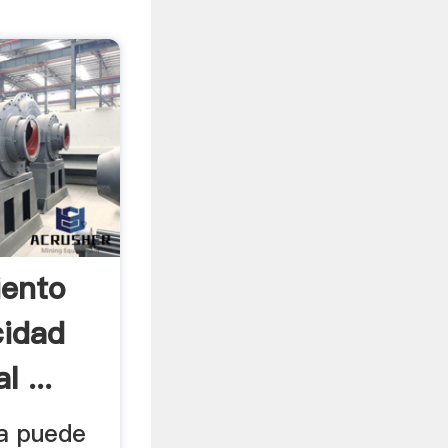
iento
cidad
l ...
ra puede