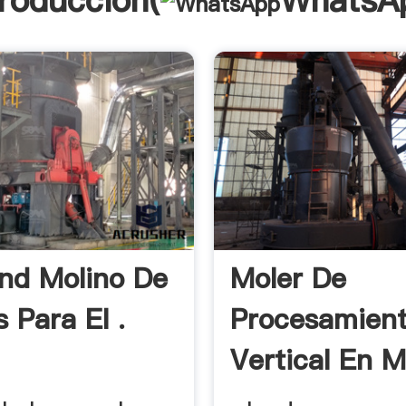
troducción(
WhatsA
nd Molino De
Moler De
s Para El .
Procesamien
Vertical En 
- .