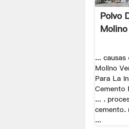
Polvo 
Molino
... causas
Molino Ver
Para La In
Cemento M
... . proc
cemento. 
...