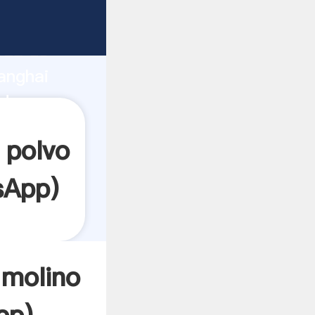
ante
rza de
anghai
dor crea
 polvo
sApp
)
 molino