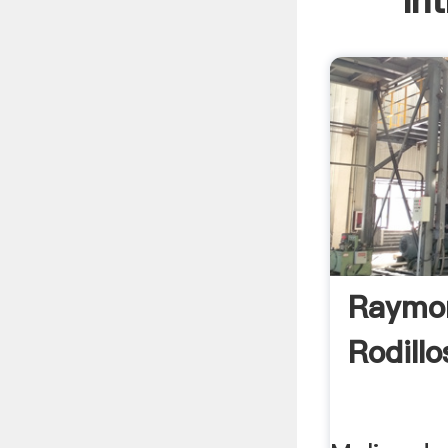
In
Raymo
Rodillo