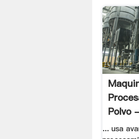
Maqui
Proces
Polvo -
... usa av