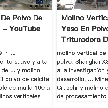
 De Polvo De
Molino Vertic
a - YouTube
Yeso En Polv
Trituradora D
 · ...
molino vertical de
ento suave y alta
polvo. Shanghai X
de ... y molino
a la investigación 
 El polvo de calcita
desarrollo, ... Min
ble de malla 100 a
Crusehr y molino 
inos verticales
de procesamiento 