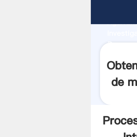
Procesam
Agarrand
investig
Procesam
el valor
Obten
de m
Proces