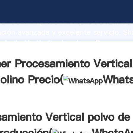
iento Vertical polvo de molino fabric
o fuerte capacidad de producción, fue
ación avanzada y excelente servicio, Sh
iento Vertical polvo de molino provee
 y aporta valores a todos los clientes.
er Procesamiento Vertical
olino Precio(
What
amiento Vertical polvo de