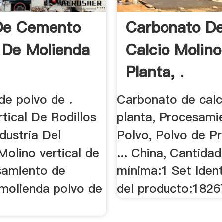
De Cemento
Carbonato D
 De Molienda
Calcio Molino
Planta, .
 de polvo de .
Carbonato de calc
tical De Rodillos
planta, Procesami
dustria Del
Polvo, Polvo de P
olino vertical de
... China, Cantida
esamiento de
mínima:1 Set Ident
molienda polvo de
del producto:1826