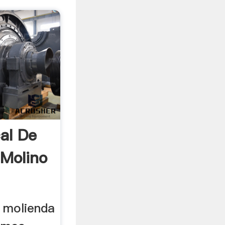
cal De
 Molino
e molienda