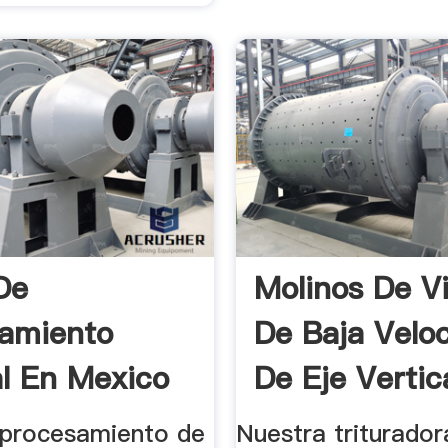
De
Molinos De V
amiento
De Baja Velo
al En Mexico
De Eje Vertica
 procesamiento de
Nuestra triturado