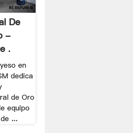
al De
o -
e .
 yeso en
SM dedica
y
eral de Oro
de equipo
de ...