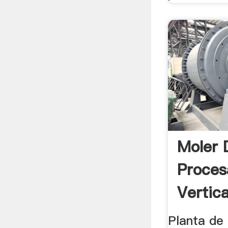
Moler 
Proces
Vertic
- .
Planta de