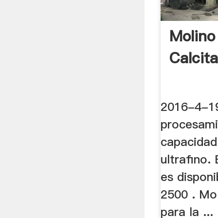
Molino
Calcit
2016-4-19
procesami
capacidad 
ultrafino.
es disponi
2500 . Mol
para la ...