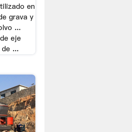
tilizado en
de grava y
lvo ...
 de eje
de ...