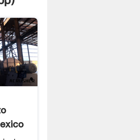
pp
)
to
Mexico