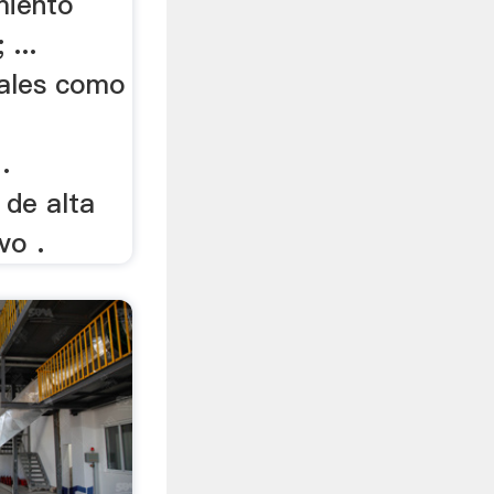
miento
 ...
tales como
.
 de alta
vo .