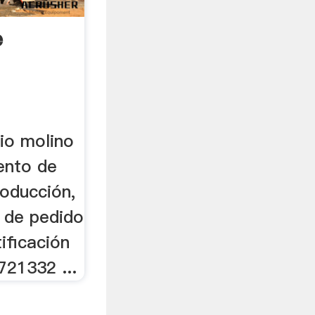
e
io molino
ento de
roducción,
d de pedido
ificación
721332 ...