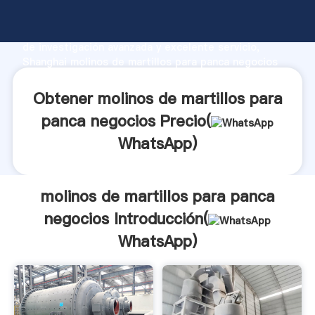
molinos de martillos para panca negocios fabricante
Agarrando fuerte capacidad de producción, fuerza
de investigación avanzada y excelente servicio,
Shanghai molinos de martillos para panca negocios
proveedor crea el valor y aporta valores a todos los
clientes.
Obtener molinos de martillos para
panca negocios Precio(
WhatsApp
)
molinos de martillos para panca
negocios Introducción(
WhatsApp
)