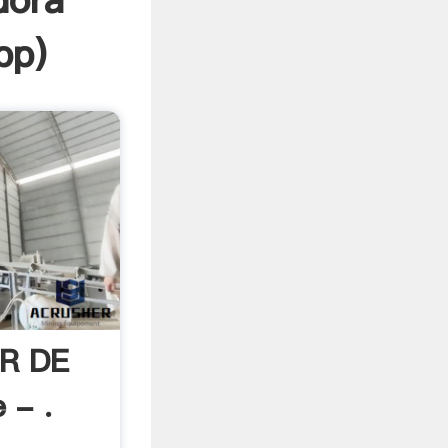
dora
pp
)
R DE
 - .