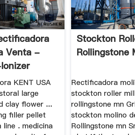
ectificadora
Stockton Roll
a Venta -
Rollingstone 
Ionizer
dora KENT USA
Rectificadora moli
storal large
stockton roller mil
d clay flower ...
rollingstone mn Gri
ng filler pellet
stockton molino de
 line . medicina
Rollingstone mn Sm