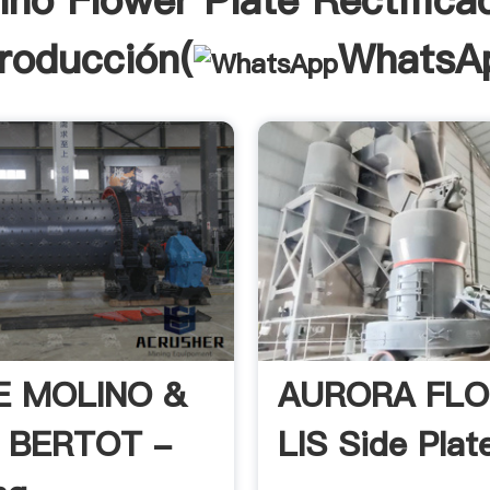
ino Flower Plate Rectifica
troducción(
WhatsA
E MOLINO &
AURORA FLO
 BERTOT -
LIS Side Plate