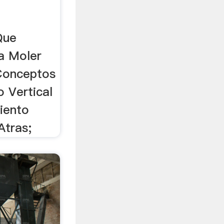
Que
a Moler
Conceptos
 Vertical
iento
Atras;