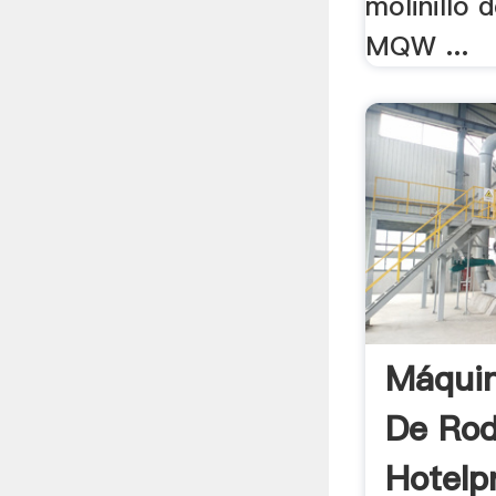
molinillo 
MQW ...
Máquin
De Rod
Hotelp