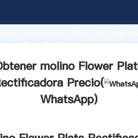
lower Plate Rectificadora fabricante
o fuerte capacidad de producción, fue
ación avanzada y excelente servicio, Sh
lower Plate Rectificadora proveedor cr
aporta valores a todos los clientes.
btener molino Flower Pla
ectificadora Precio(
WhatsApp
)