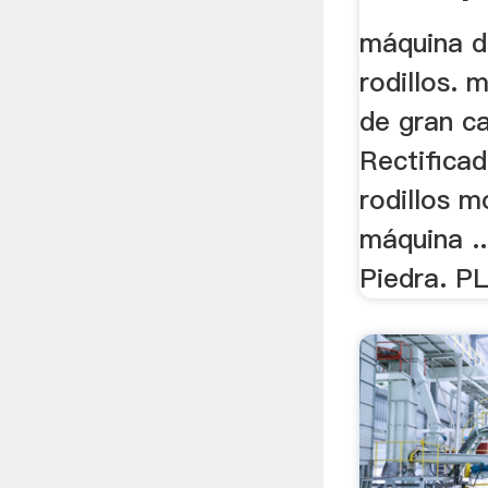
máquina d
rodillos. m
de gran c
Rectificad
rodillos m
máquina ..
Piedra. P