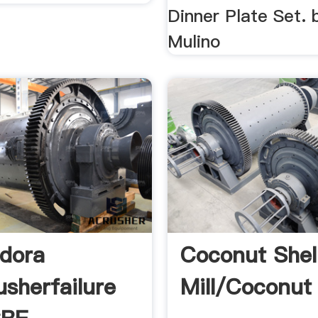
Dinner Plate Set. b
Mulino
adora
Coconut Shell
usherfailure
Mill/Coconut 