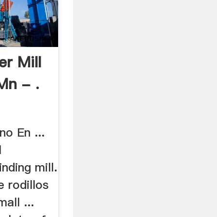
er Mill
Mn - .
no En ...
l
nding mill.
 rodillos
all ...