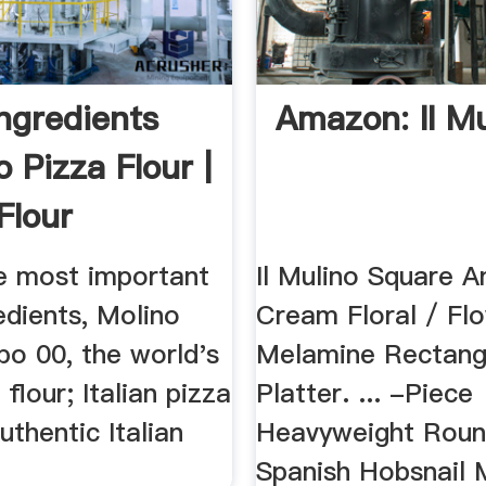
Ingredients
Amazon: Il Mu
 Pizza Flour |
 Flour
e most important
Il Mulino Square A
edients, Molino
Cream Floral / Fl
po 00, the world's
Melamine Rectang
flour; Italian pizza
Platter. ... -Piece
uthentic Italian
Heavyweight Rou
Spanish Hobsnail 