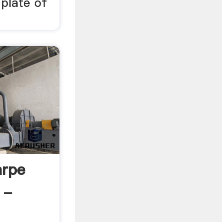
 plate of
arpe
 -