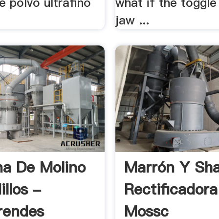
de polvo ultrafino
what if the toggle
jaw ...
a De Molino
Marrón Y Sh
illos -
Rectificadora
rendes
Mossc