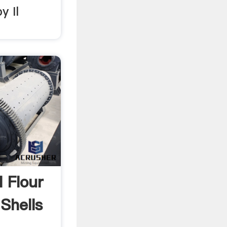
y Il
 Flour
Shells