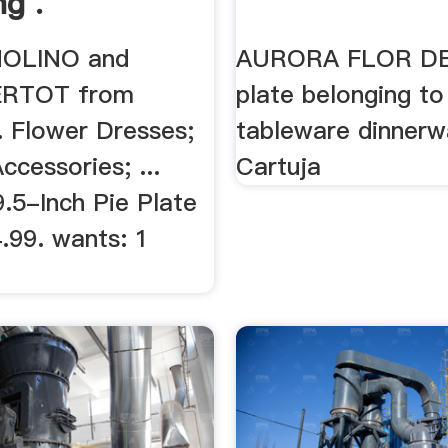
g .
OLINO and
AURORA FLOR DE 
ERTOT from
plate belonging to
. Flower Dresses;
tableware dinnerw
cessories; ...
Cartuja
5-Inch Pie Plate
.99. wants: 1