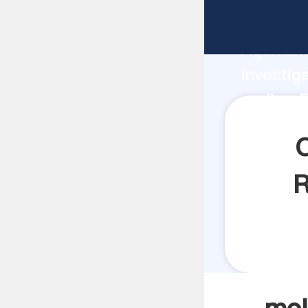
molino F
Agarrand
investig
molino F
valor y 
O
R