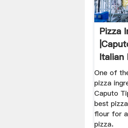
Pizza 
|Caputo
Italian
One of th
pizza ingr
Caputo Ti
best pizza 
flour for a
pizza.