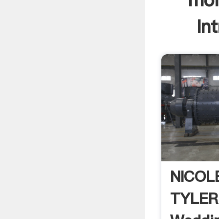
mol
In
NICOL
TYLER