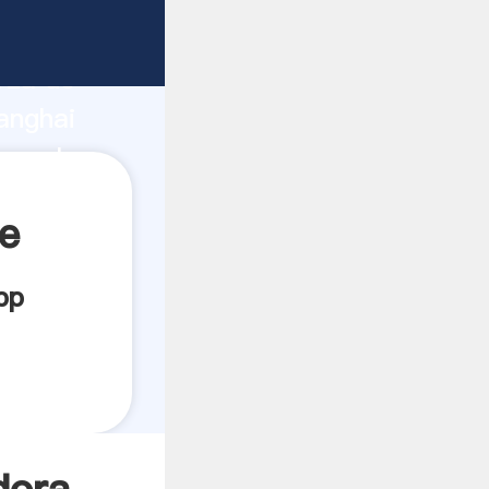
rza de
anghai
ea el
te