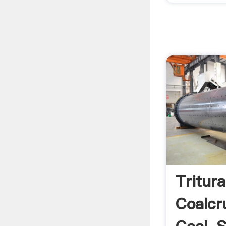
Tritur
Coalcr