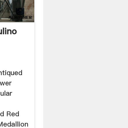
lino
ntiqued
ower
ular
nd Red
Medallion