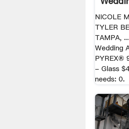
Weddin
NICOLE M
TYLER B
TAMPA, ..
Wedding Ac
PYREX® 9.
- Glass $4
needs: 0.