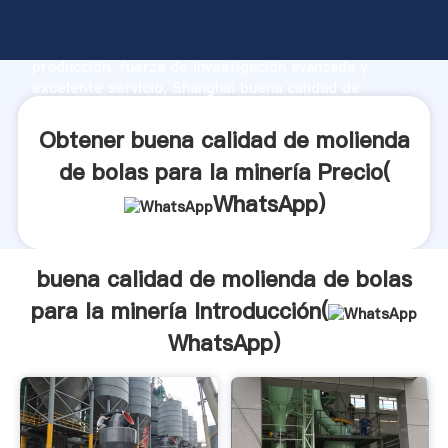
buena calidad de molienda de bolas para la minería
fabricante Agarrando fuerte capacidad de
producción, fuerza de investigación avanzada y
excelente servicio, Shanghai buena calidad de
molienda de bolas para la minería proveedor crea el
valor y aporta valores a todos los clientes.
Obtener buena calidad de molienda
de bolas para la minería Precio(
WhatsApp
)
buena calidad de molienda de bolas
para la minería Introducción(
WhatsApp
)