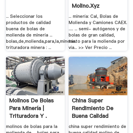
Molino.xyz
... Seleccionar los
... minería: Cal, Bolas de
productos de calidad
Molienda y Camiones CAEX.
buena de bolas de
..... ... semi- autógenos y de
molienda de minería ...
bolas de gran calidad,
bolas,de,molienda,para,la,minería.
tanto para la molienda por
trituradora minera : ...
vía... >> Ver Precio ...
Molinos De Bolas
China Super
Para Minería |
Rendimiento De
Trituradora Y .
Buena Calidad
Molino .
molinos de bolas para la
china super rendimiento de
molienda de ... bolas para
buena calidad molino de