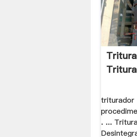
Tritur
Tritura
triturador
procedime
. ... Trit
Desintegr