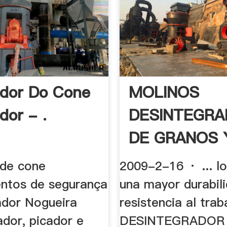
ador Do Cone
MOLINOS
dor - .
DESINTEGR
DE GRANOS Y
 de cone
2009-2-16 · ... lo
ntos de segurança
una mayor durabil
urador Nogueira
resistencia al traba
ador, picador e
DESINTEGRADOR