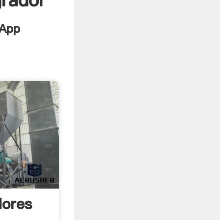
grador
dores