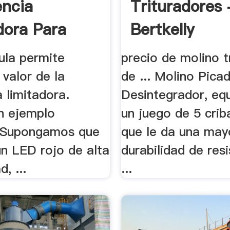
encia
Trituradores 
dora Para
Bertkelly
- .
ula permite
precio de molino t
 valor de la
de ... Molino Pica
a limitadora.
Desintegrador, eq
n ejemplo
un juego de 5 criba
 Supongamos que
que le da una may
n LED rojo de alta
durabilidad de resi
, ...
...