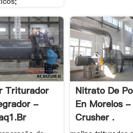
icos;
r Triturador
Nitrato De Po
egrador -
En Morelos -
aq1.br
Crusher .