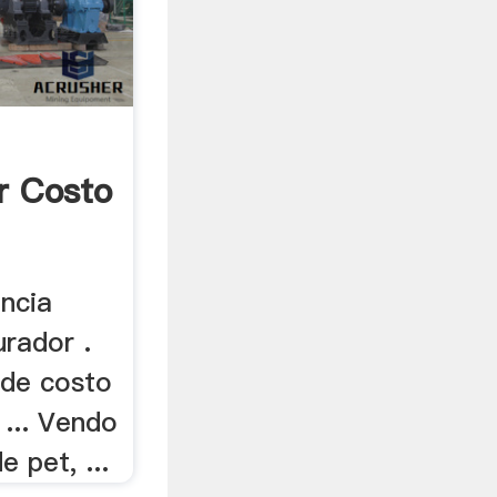
r Costo
encia
urador .
 de costo
 ... Vendo
e pet, ...