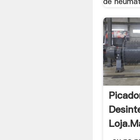
de neumat
Picado
Desint
Loja.m