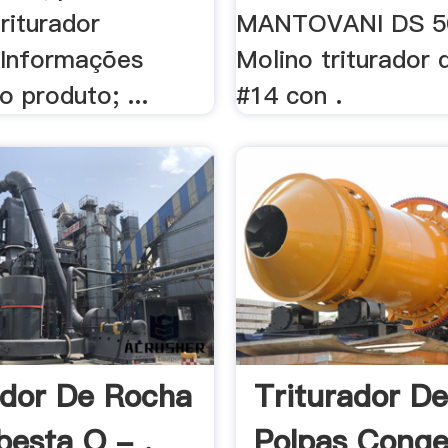
riturador
MANTOVANI DS 502
 Informações
Molino triturador 
o produto; ...
#14 con .
ador De Rocha
Triturador De
esta O - .
Polpas Conge