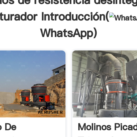
los de resistencia desinte
iturador Introducción(
WhatsApp
)
o De
Molinos Pica