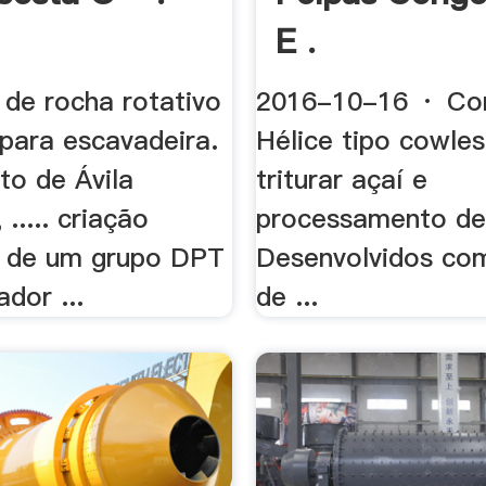
E .
 de rocha rotativo
2016-10-16 · Co
 para escavadeira.
Hélice tipo cowles
to de Ávila
triturar açaí e
..... criação
processamento de 
e de um grupo DPT
Desenvolvidos com
ador ...
de ...