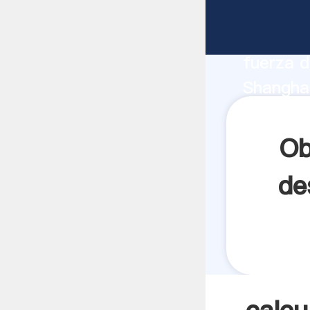
calculos
fabrican
fuerza d
Shanghai
triturad
todos lo
Ob
de