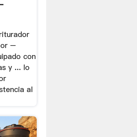
-
riturador
dor –
uipado con
s y ... lo
or
stencia al