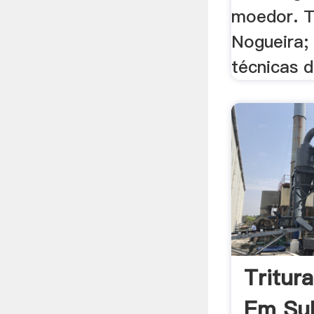
moedor. T
Nogueira;
técnicas d
Tritur
Em Sub