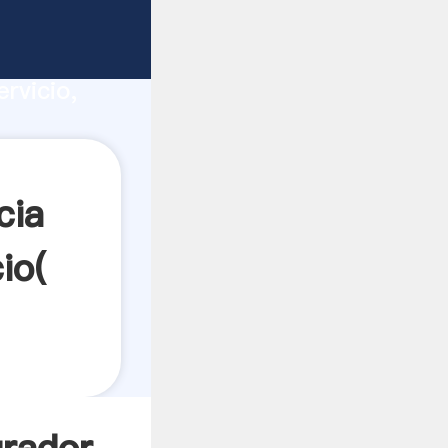
ucción,
rvicio,
res a
cia
io(