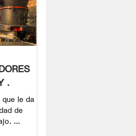
ADORES
 .
 que le da
idad de
jo. ...