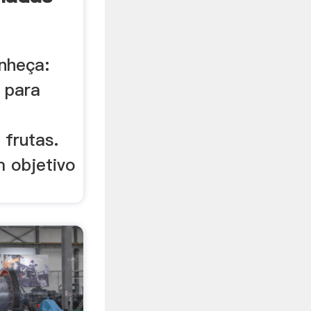
nheça:
 para
frutas.
 objetivo