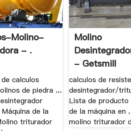
os-Molino-
Molino
dora - .
Desintegrado
- Getsmill
 de calculos
calculos de resist
olinos de piedra ...
desintegrador/trit
desintegrador
Lista de producto
; Máquina de la
de la máquina en .
olino triturador
molino triturador d