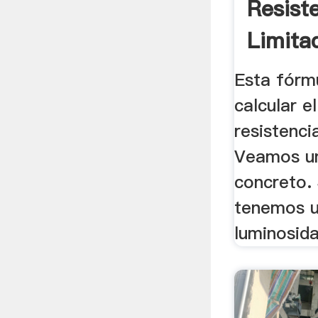
Resist
Limita
LED´s 
Esta fórm
calcular el
resistenci
Veamos u
concreto.
tenemos u
luminosidad