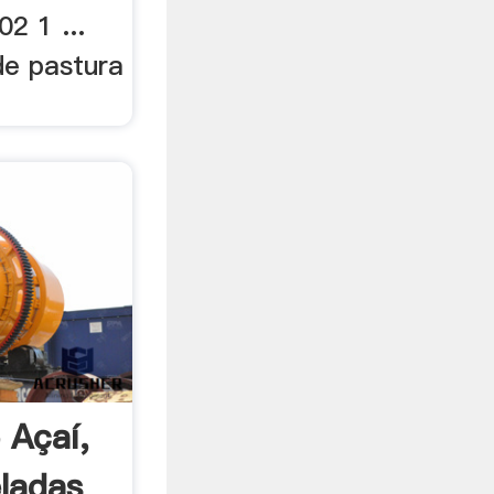
 1 ...
de pastura
 Açaí,
ladas