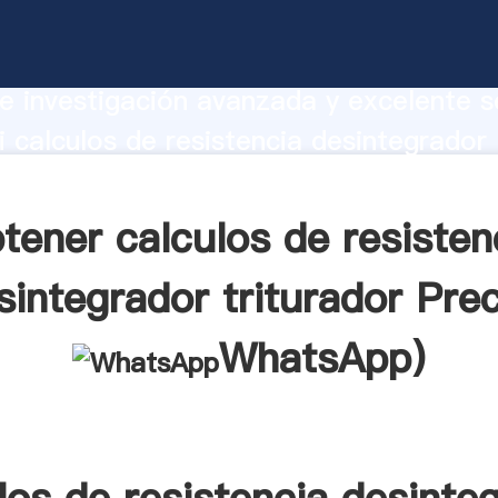
 de resistencia desintegrador triturador
te Agarrando fuerte capacidad de prod
e investigación avanzada y excelente se
 calculos de resistencia desintegrador
or proveedor crea el valor y aporta valo
s clientes.
tener calculos de resisten
sintegrador triturador Prec
WhatsApp
)