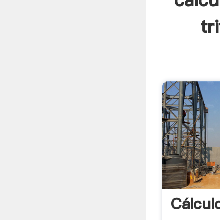
calcu
tr
Cálcul