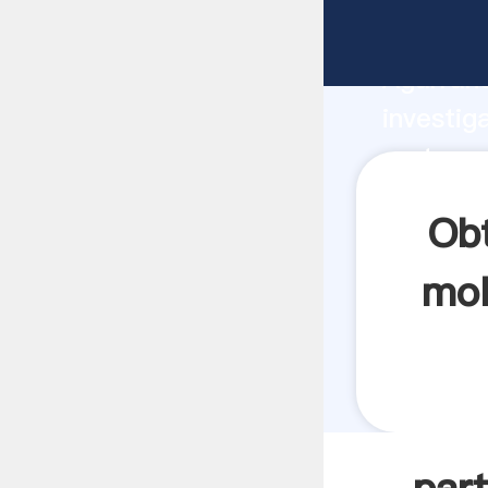
partes q
Agarrand
investig
partes q
crea el 
Ob
mol