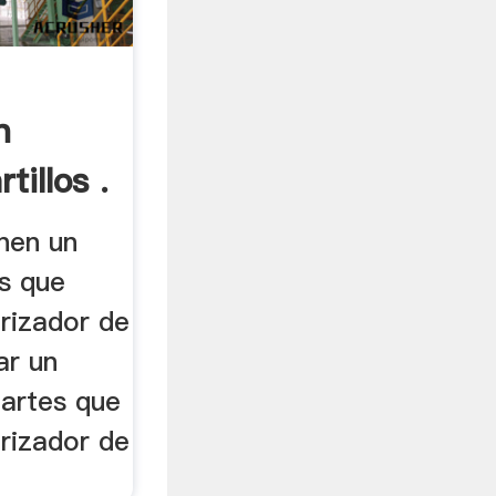
n
tillos .
nen un
es que
rizador de
ar un
artes que
rizador de