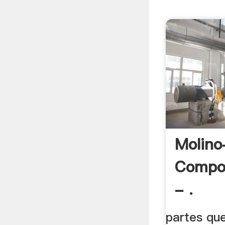
Molino
Compo
- .
partes qu