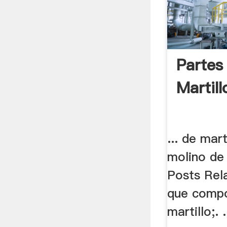
Partes
Martill
... de mar
molino de 
Posts Rel
que compo
martillo;. 