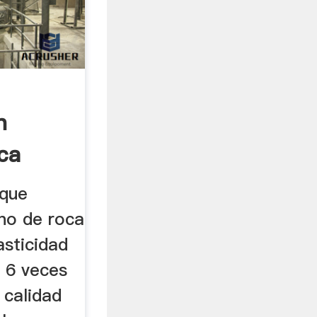
n
ca
 que
no de roca
asticidad
~ 6 veces
a calidad