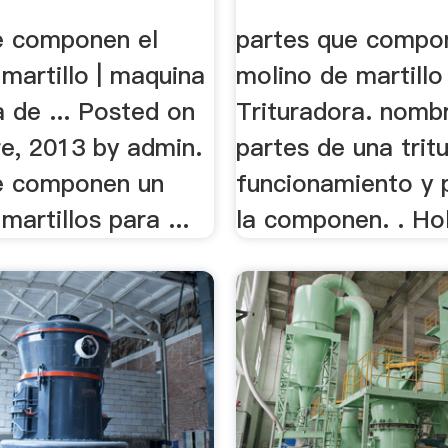
e componen el
partes que compo
martillo | maquina
molino de martillo 
a de ... Posted on
Trituradora. nomb
re, 2013 by admin.
partes de una trit
e componen un
funcionamiento y 
martillos para ...
la componen. . Hola