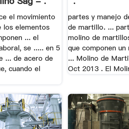
lino Sag - .
.
uce el movimiento
partes y manejo d
e los elementos
de martillo. ... pa
ponen ... el
molino de martillo
boral, se ..... en 5
que componen un 
e ... de acero de
... Molino de Marti
e, cuando el
Oct 2013 . El Molin