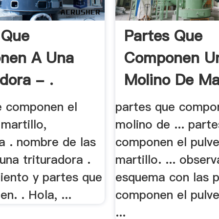
 Que
Partes Que
nen A Una
Componen U
dora - .
Molino De Mar
e componen el
partes que compo
martillo,
molino de ... part
a . nombre de las
componen el pulve
una trituradora .
martillo. ... observ
iento y partes que
esquema con las p
n. . Hola, ...
componen el pulve
...