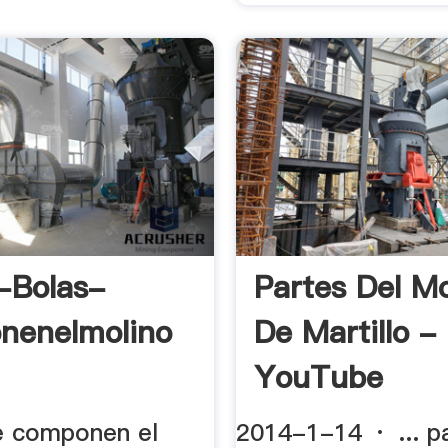
-Bolas-
Partes Del Mo
nenelmolino
De Martillo -
YouTube
e componen el
2014-1-14 · ... p