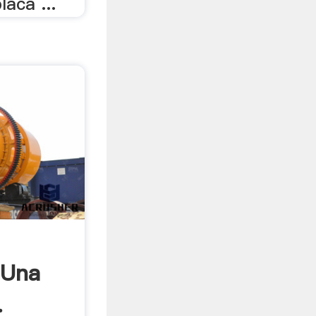
laca ...
 Una
.