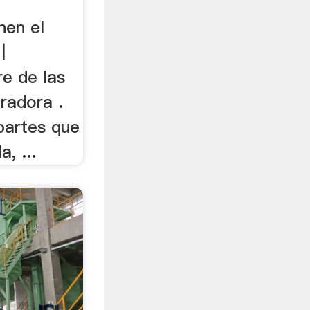
nen el
|
re de las
uradora .
partes que
, ...