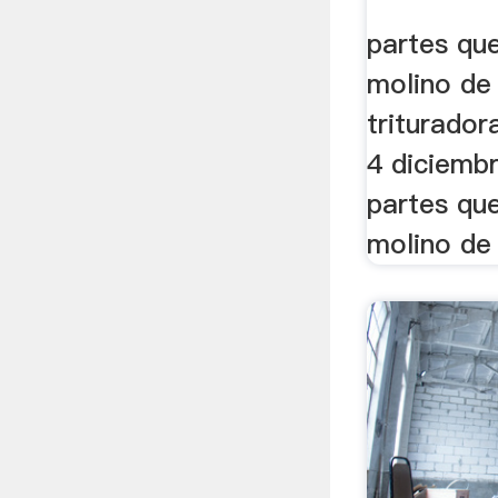
Para
partes qu
molino de 
triturador
4 diciemb
partes qu
molino de 