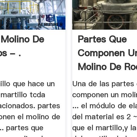
 Molino De
Partes Que
os - .
Componen U
Molino De Ro
tillo que hace un
Una de las partes
martillo tcda
componen un moli
acionados. partes
... el módulo de el
nen el molino de
del material es 2 
... partes que
que el martillo,y l