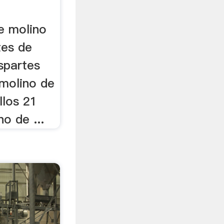
e molino
rtes de
spartes
molino de
llos 21
o de ...