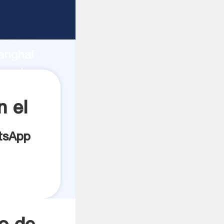
ricante
rza de
anghai
veedor
es.
 el