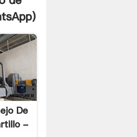
o de
tsApp
)
ejo De
tillo -