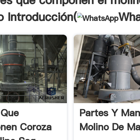
tes que componen el molin
o Introducción(
Wha
 Que
Partes Y Man
nen Coroza
Molino De Mar