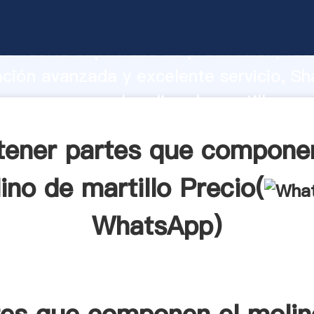
ue componen el molino de martillo fab
o fuerte capacidad de producción, fue
ación avanzada y excelente servicio, Sh
ue componen el molino de martillo pro
valor y aporta valores a todos los client
tener partes que componen
ino de martillo Precio(
WhatsApp
)