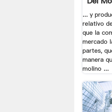
Del Mo
... y prod
relativo d
que la com
mercado la
partes, qu
manera qu
molino ...