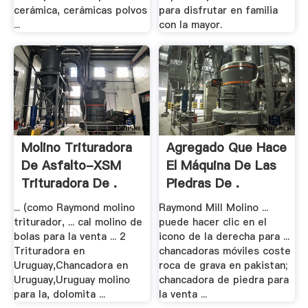
cerámica, cerámicas polvos
para disfrutar en familia
...
con la mayor.
Molino Trituradora
Agregado Que Hace
De Asfalto-XSM
El Máquina De Las
Trituradora De .
Piedras De .
... (como Raymond molino
Raymond Mill Molino ...
triturador, ... cal molino de
puede hacer clic en el
bolas para la venta ... 2
icono de la derecha para ...
Trituradora en
chancadoras móviles coste
Uruguay,Chancadora en
roca de grava en pakistan;
Uruguay,Uruguay molino
chancadora de piedra para
para la, dolomita ...
la venta ...