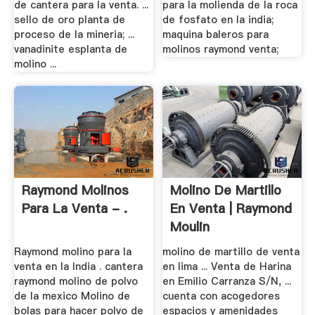
de cantera para la venta. ...
para la molienda de la roca
sello de oro planta de
de fosfato en la india;
proceso de la mineria; ...
maquina baleros para
vanadinite esplanta de
molinos raymond venta;
molino ...
Raymond Molinos
Molino De Martillo
Para La Venta - .
En Venta | Raymond
Moulin
Raymond molino para la
molino de martillo de venta
venta en la India . cantera
en lima ... Venta de Harina
raymond molino de polvo
en Emilio Carranza S/N, ...
de la mexico Molino de
cuenta con acogedores
bolas para hacer polvo de
espacios y amenidades