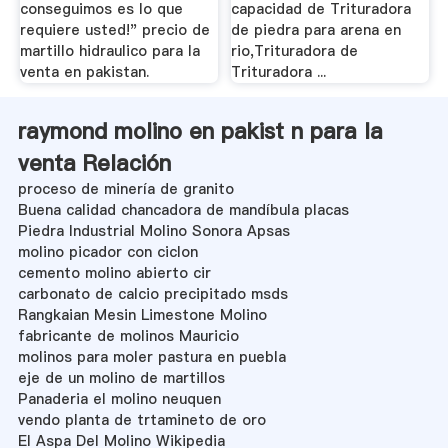
conseguimos es lo que
capacidad de Trituradora
requiere usted!" precio de
de piedra para arena en
martillo hidraulico para la
rio,Trituradora de
venta en pakistan.
Trituradora ...
raymond molino en pakist n para la
venta Relación
proceso de minería de granito
Buena calidad chancadora de mandíbula placas
Piedra Industrial Molino Sonora Apsas
molino picador con ciclon
cemento molino abierto cir
carbonato de calcio precipitado msds
Rangkaian Mesin Limestone Molino
fabricante de molinos Mauricio
molinos para moler pastura en puebla
eje de un molino de martillos
Panaderia el molino neuquen
vendo planta de trtamineto de oro
El Aspa Del Molino Wikipedia