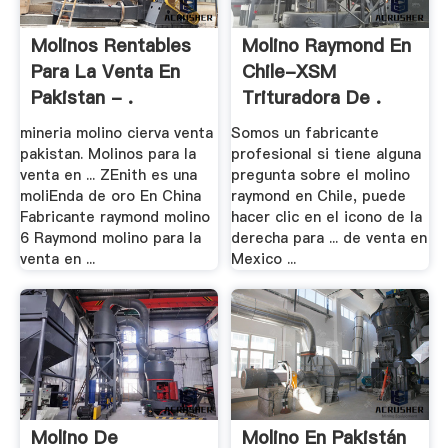
Molinos Rentables
Molino Raymond En
Para La Venta En
Chile-XSM
Pakistan - .
Trituradora De .
mineria molino cierva venta
Somos un fabricante
pakistan. Molinos para la
profesional si tiene alguna
venta en ... ZEnith es una
pregunta sobre el molino
moliEnda de oro En China
raymond en Chile, puede
Fabricante raymond molino
hacer clic en el icono de la
6 Raymond molino para la
derecha para ... de venta en
venta en ...
Mexico ...
Molino De
Molino En Pakistán