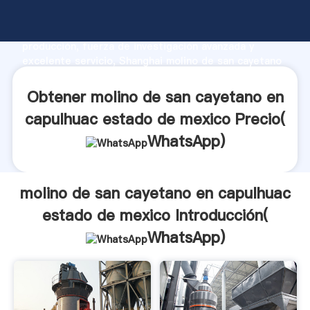
molino de san cayetano en capulhuac estado de
mexico fabricante Agarrando fuerte capacidad de
producción, fuerza de investigación avanzada y
excelente servicio, Shanghai molino de san cayetano
en capulhuac estado de mexico proveedor crea el
valor y aporta valores a todos los clientes.
Obtener molino de san cayetano en
capulhuac estado de mexico Precio(
WhatsApp
)
molino de san cayetano en capulhuac
estado de mexico Introducción(
WhatsApp
)