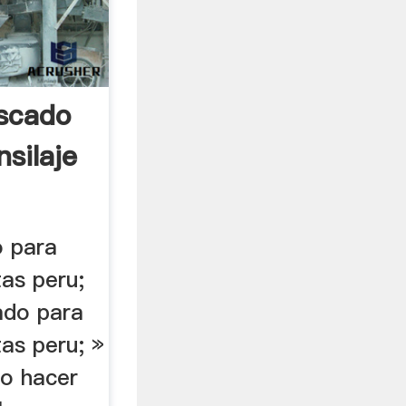
scado
silaje
o para
tas peru;
ado para
tas peru; »
o hacer