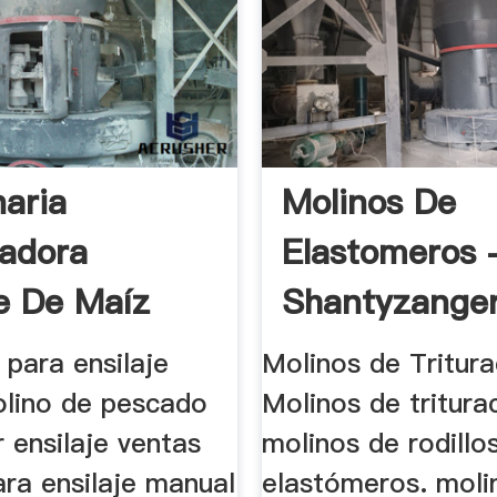
aria
Molinos De
adora
Elastomeros 
je De Maíz
Shantyzange
 .
s para ensilaje
Molinos de Tritur
lino de pescado
Molinos de tritura
 ensilaje ventas
molinos de rodillo
ara ensilaje manual
elastómeros. molin