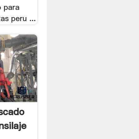
o para
as peru ...
scado
silaje