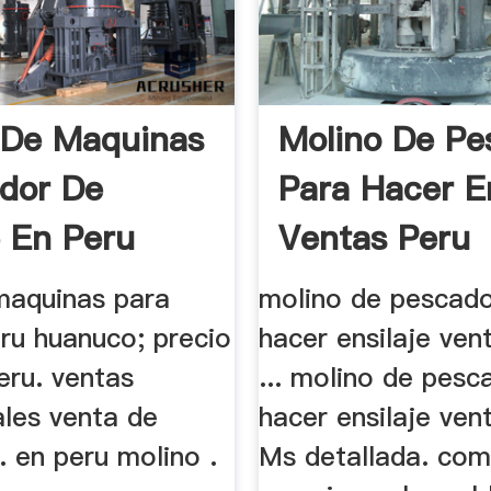
 De Maquinas
Molino De Pe
ador De
Para Hacer En
 En Peru
Ventas Peru
maquinas para
molino de pescad
ru huanuco; precio
hacer ensilaje ven
peru. ventas
... molino de pesc
ales venta de
hacer ensilaje ven
. en peru molino .
Ms detallada. com