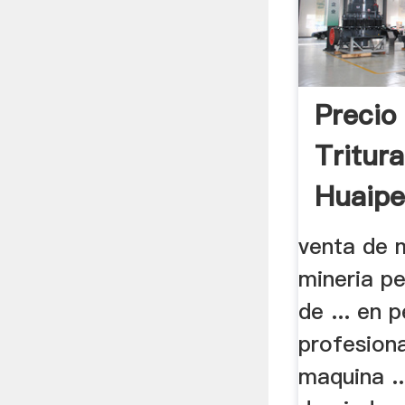
Precio
Tritur
Huaipe
venta de 
mineria pe
de ... en 
profesion
maquina ..