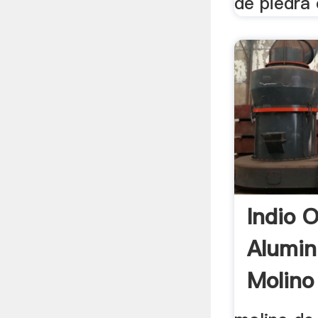
de piedra e
Indio 
Alumin
Molino 