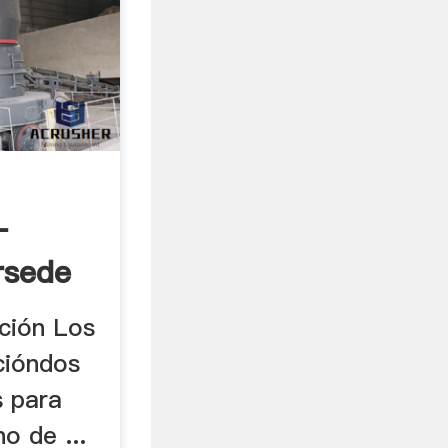
-
rsede
ación Los
cióndos
s para
o de ...