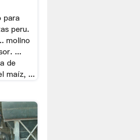
o para
tas peru.
.. molino
or. ...
na de
l maíz, ...