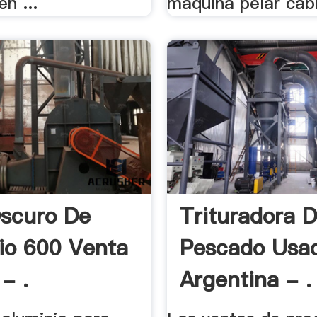
n ...
maquina pelar cabl
Oscuro De
Trituradora 
io 600 Venta
Pescado Usa
- .
Argentina - .