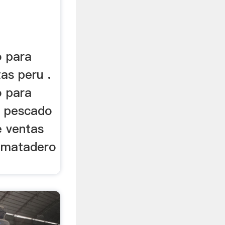
o para
tas peru .
o para
e pescado
e ventas
 matadero