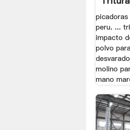
Tritur
picadoras
peru. ... t
impacto de
polvo para
desvarado
molino pa
mano marc