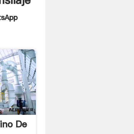
silaje
ino De