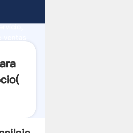
peru
ucción,
rvicio,
e ventas
 todos
ara
cio(