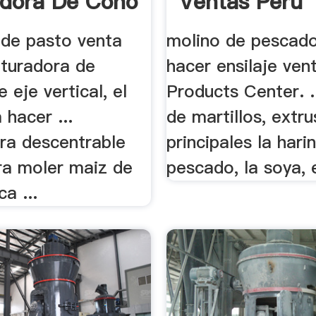
adora De Cono
Ventas Peru
 de pasto venta
molino de pescad
rituradora de
hacer ensilaje ven
 eje vertical, el
Products Center. .
 hacer ...
de martillos, extrus
ra descentrable
principales la hari
ra moler maiz de
pescado, la soya, e
a ...