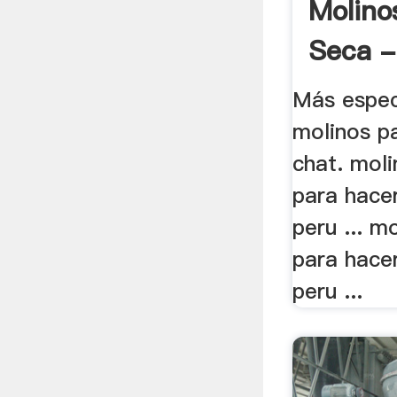
Molino
Seca -
Más espec
molinos pa
chat. mol
para hacer
peru ... m
para hacer
peru ...