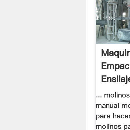
Maquin
Empac
Ensila
Para La
... molino
manual mo
para hacer
molinos p