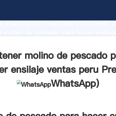
e pescado para hacer ensilaje ventas 
te Agarrando fuerte capacidad de prod
e investigación avanzada y excelente se
 molino de pescado para hacer ensilaj
veedor crea el valor y aporta valores a
tes.
tener molino de pescado p
er ensilaje ventas peru Pre
WhatsApp
)