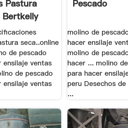
s Pastura
Pescado
 Bertkelly
ificaciones
molino de pescad
stura seca..online
hacer ensilaje ven
ino de pescado
molino de pescad
 ensilaje ventas
hacer ... molino d
olino de pescado
para hacer ensilaj
 ensilaje ventas
peru Desechos de
...