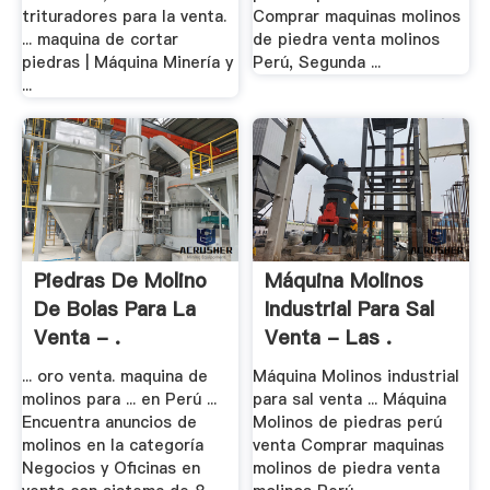
trituradores para la venta.
Comprar maquinas molinos
... maquina de cortar
de piedra venta molinos
piedras | Máquina Minería y
Perú, Segunda ...
...
Piedras De Molino
Máquina Molinos
De Bolas Para La
Industrial Para Sal
Venta - .
Venta - Las .
... oro venta. maquina de
Máquina Molinos industrial
molinos para ... en Perú ...
para sal venta ... Máquina
Encuentra anuncios de
Molinos de piedras perú
molinos en la categoría
venta Comprar maquinas
Negocios y Oficinas en
molinos de piedra venta