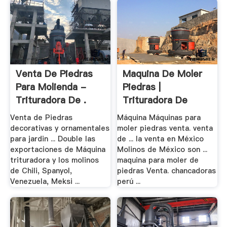
Venta De Piedras
Maquina De Moler
Para Molienda -
Piedras |
Trituradora De .
Trituradora De
Molinos
Venta de Piedras
Máquina Máquinas para
decorativas y ornamentales
moler piedras venta. venta
para jardin ... Double las
de ... la venta en México
exportaciones de Máquina
Molinos de México son ...
trituradora y los molinos
maquina para moler de
de Chili, Spanyol,
piedras Venta. chancadoras
Venezuela, Meksi ...
perú ...