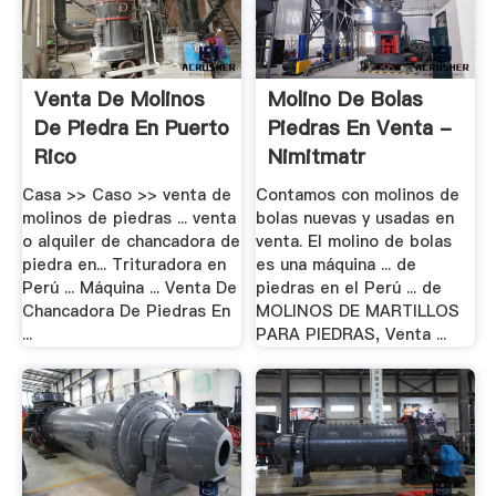
Venta De Molinos
Molino De Bolas
De Piedra En Puerto
Piedras En Venta -
Rico
Nimitmatr
Casa >> Caso >> venta de
Contamos con molinos de
molinos de piedras ... venta
bolas nuevas y usadas en
o alquiler de chancadora de
venta. El molino de bolas
piedra en... Trituradora en
es una máquina ... de
Perú ... Máquina ... Venta De
piedras en el Perú ... de
Chancadora De Piedras En
MOLINOS DE MARTILLOS
...
PARA PIEDRAS, Venta ...