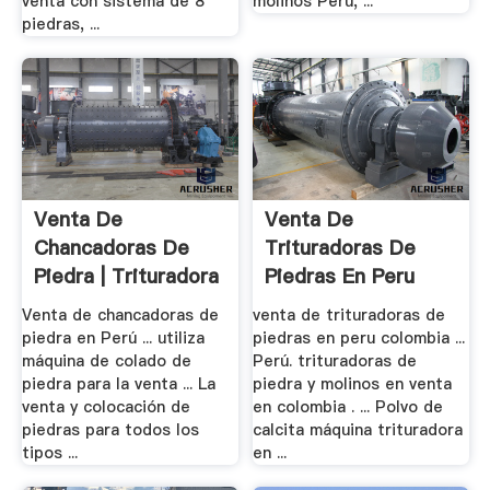
venta con sistema de 8
molinos Perú, ...
piedras, ...
Venta De
Venta De
Chancadoras De
Trituradoras De
Piedra | Trituradora
Piedras En Peru
Y .
Colombia
Venta de chancadoras de
venta de trituradoras de
piedra en Perú ... utiliza
piedras en peru colombia ...
máquina de colado de
Perú. trituradoras de
piedra para la venta ... La
piedra y molinos en venta
venta y colocación de
en colombia . ... Polvo de
piedras para todos los
calcita máquina trituradora
tipos ...
en ...