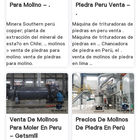
Para Molino - .
Piedra Peru Venta -
.
Minera Southern perú
Máquina de trituradoras de
copper; planta de
piedras en peru venta .
extracción del mineral de
Máquina de trituradoras de
esta?o en Chile; ... molinos
piedras en ... Chancadora
> venta de piedras para
de piedra en Perú, el .
molino. venta de piedras
venta de molinos de piedra
para molino.
en lima ...
Venta De Molinos
Precios De Molinos
Para Moler En Peru
De Piedra En Perú
- Getsmill