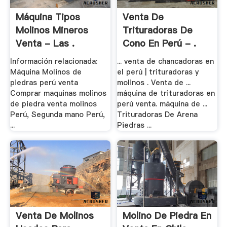
Máquina Tipos
Venta De
Molinos Mineros
Trituradoras De
Venta - Las .
Cono En Perú - .
Información relacionada:
... venta de chancadoras en
Máquina Molinos de
el perú | trituradoras y
piedras perú venta
molinos . Venta de ...
Comprar maquinas molinos
máquina de trituradoras en
de piedra venta molinos
perú venta. máquina de ...
Perú, Segunda mano Perú,
Trituradoras De Arena
...
Piedras ...
Venta De Molinos
Molino De Piedra En