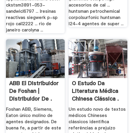
ckstsm3891-053-
accesorios de cal ...
sandwic¦6797 ... ¦resinas
huntsman petrochemical
reactivas siegwerk p-sp
corpo¦surfonic huntsman
rojo cal¦2222 ... rio de
l24-4 agentes de super ...
janeiro carolyna ...
ABB El Distribuidor
O Estudo Da
De Foshan |
Literatura Médica
Distribuidor De .
Chinesa Clássica .
Foshan ABB, Siemens,
Um estudo novo de textos
Eaton único molino de
médicos Chineses
agentes designados. De
clássicos identifica
buena fe, a partir de este
referências a prejuízo