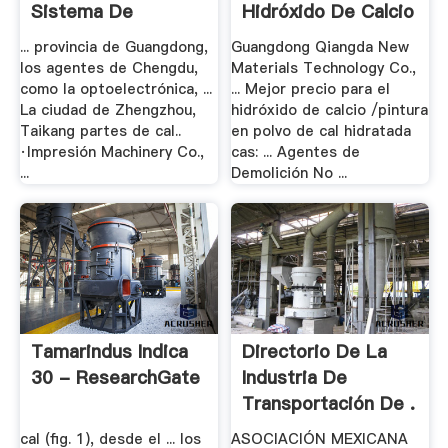
Sistema De
Hidróxido De Calcio
Marcado .
.
... provincia de Guangdong,
Guangdong Qiangda New
los agentes de Chengdu,
Materials Technology Co.,
como la optoelectrónica, ...
... Mejor precio para el
La ciudad de Zhengzhou,
hidróxido de calcio /pintura
Taikang partes de cal..
en polvo de cal hidratada
·Impresión Machinery Co.,
cas: ... Agentes de
...
Demolición No ...
Tamarindus Indica
Directorio De La
30 - ResearchGate
Industria De
Transportación De .
cal (fig. 1), desde el ... los
ASOCIACIÓN MEXICANA