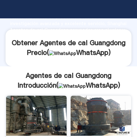
Agentes de cal Guangdong fabricante Agarrando
fuerte capacidad de producción, fuerza de
investigación avanzada y excelente servicio, Shanghai
Agentes de cal Guangdong proveedor crea el valor y
aporta valores a todos los clientes.
Obtener Agentes de cal Guangdong
Precio(
WhatsApp
)
Agentes de cal Guangdong
Introducción(
WhatsApp
)