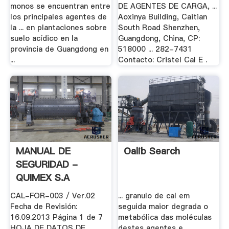
monos se encuentran entre
DE AGENTES DE CARGA, ...
los principales agentes de
Aoxinya Building, Caitian
la ... en plantaciones sobre
South Road Shenzhen,
suelo acídico en la
Guangdong, China, CP:
provincia de Guangdong en
518000 ... 282-7431
...
Contacto: Cristel Cal E .
MANUAL DE
Oalib Search
SEGURIDAD -
QUIMEX S.A
CAL-FOR-003 / Ver.02
... granulo de cal em
Fecha de Revisión:
seguida maior degrada o
16.09.2013 Página 1 de 7
metabólica das moléculas
HOJA DE DATOS DE
destes agentes e