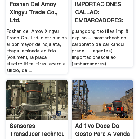
Foshan Del Amoy
IMPORTACIONES
Xingyu Trade Co.,
CALLAO:
Ltd.
EMBARCADORES:
02 .
Foshan del Amoy Xingyu
guangdong textiles imp &
Trade Co., Ltd. distribución
exp co ... ¦masterbach de
al por mayor de hojalata,
carbonato de cal kandui
chapa laminada en frío
grade: ... (agentes)
(volumen), la placa
importacionescallao
electrolítica, tiras, acero al
(embarcadores)
silicio, de ...
Sensores
Aditivo Doce Do
TransducerTechniques
Gosto Para A Venda