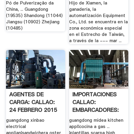
Pó de Pulverização da
Hijo de Xiamen, la
China, ... Guangdong
ganadería, la
(19535) Shandong (11044)
automatización Equipment
Jiangsu (10902) Zhejiang
Co., Ltd. se encuentra en la
(10485)
zona económica especial
en el Estrecho de Taiwán,
a través de la --- mar ...
AGENTES DE
IMPORTACIONES
CARGA: CALLAO:
CALLAO:
24 FEBRERO 2015
EMBARCADORES:
20 .
guangdong xinbao
guangdong midea kitchen
electrical
appl¦cocina a gas ...
applian¦sandwichera oster
¦plantillas scarpa high