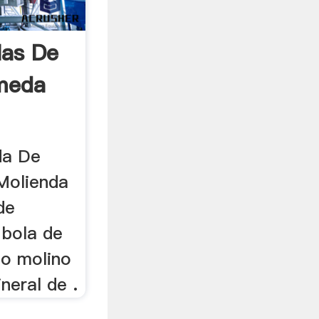
las De
meda
da De
Molienda
de
 bola de
io molino
neral de .