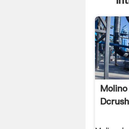
In
Molino
Dcrus