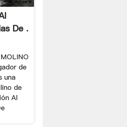
Al
as De .
E MOLINO
gador de
s una
lino de
ión Al
De