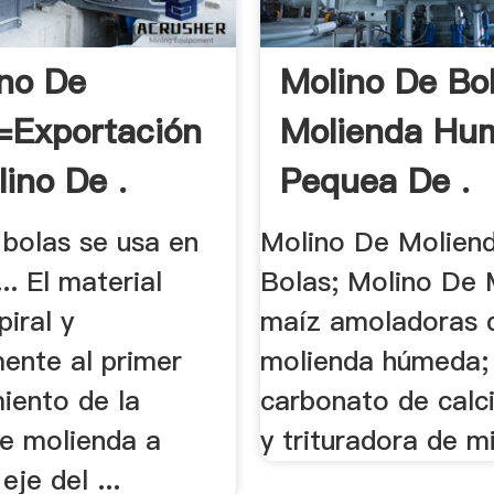
ino De
Molino De Bo
=Exportación
Molienda Hu
lino De .
Pequea De .
 bolas se usa en
Molino De Molien
.. El material
Bolas; Molino De 
piral y
maíz amoladoras 
ente al primer
molienda húmeda;
iento de la
carbonato de calc
e molienda a
y trituradora de mi
eje del ...