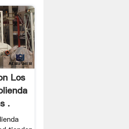
on Los
lienda
s .
lienda