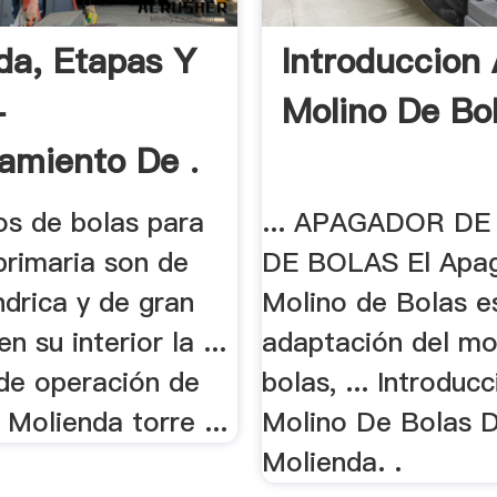
da, Etapas Y
Introduccion 
-
Molino De Bol
amiento De .
os de bolas para
... APAGADOR D
primaria son de
DE BOLAS El Apa
ndrica y de gran
Molino de Bolas e
n su interior la ...
adaptación del mo
 de operación de
bolas, ... Introducc
 Molienda torre ...
Molino De Bolas 
Molienda. .