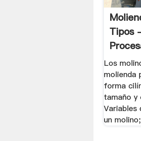
Molien
Tipos 
Proces
Los molin
molienda 
forma cilí
tamaño y e
Variables
un molino;