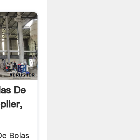
las De
lier,
De Bolas