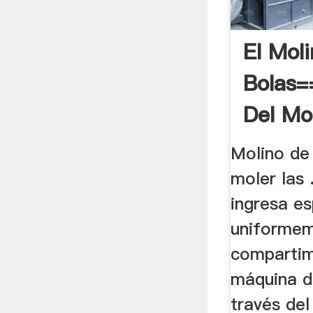
El Mol
Bolas=
Del Mo
Molino de
moler las .
ingresa es
uniformem
compartim
máquina d
través del 