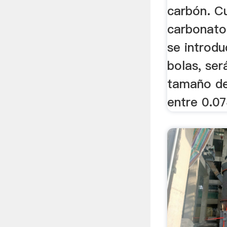
carbón. C
carbonato
se introd
bolas, ser
tamaño de
entre 0.0