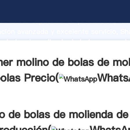
e bolas de molienda de bolas fabrican
o fuerte capacidad de producción, fue
ación avanzada y excelente servicio, Sh
e bolas de molienda de bolas proveedo
 y aporta valores a todos los clientes.
er molino de bolas de mo
olas Precio(
Whats
o de bolas de molienda de