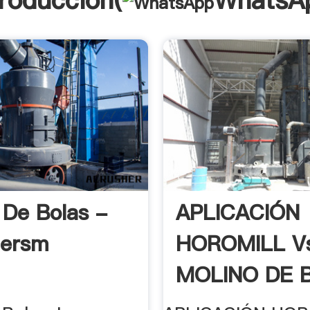
troducción(
WhatsA
 De Bolas -
APLICACIÓN
hersm
HOROMILL V
MOLINO DE 
EN LA .