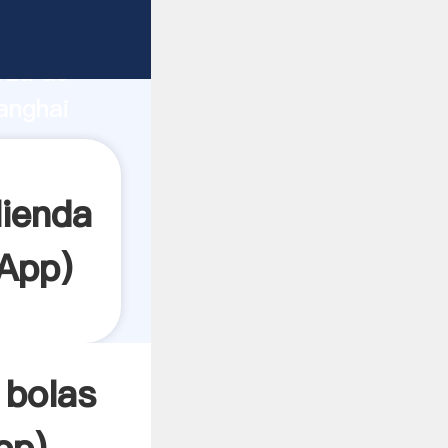
te
rza de
anghai
r crea
lienda
App
)
 bolas