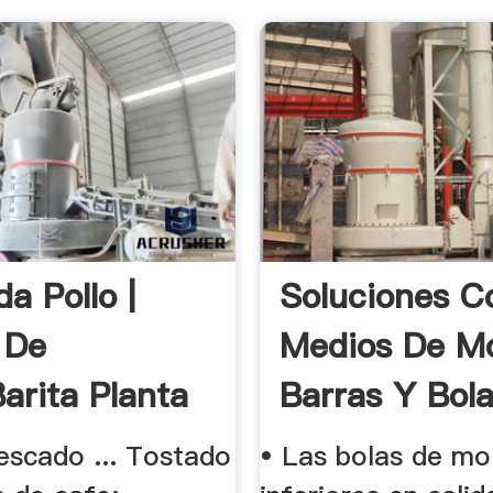
a Pollo |
Soluciones C
 De
Medios De Mo
Barita Planta
Barras Y Bola
 pescado ... Tostado
• Las bolas de mo