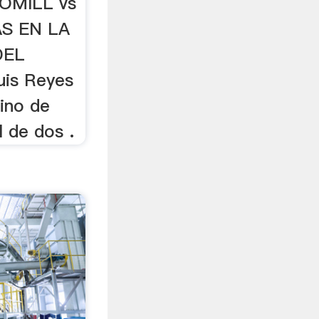
OMILL vs
S EN LA
DEL
is Reyes
lino de
 de dos .