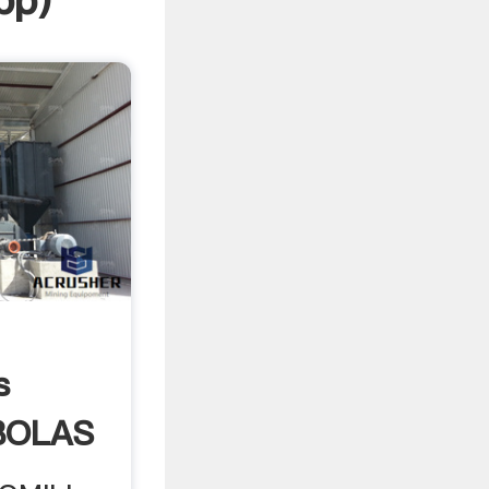
pp
)
s
BOLAS