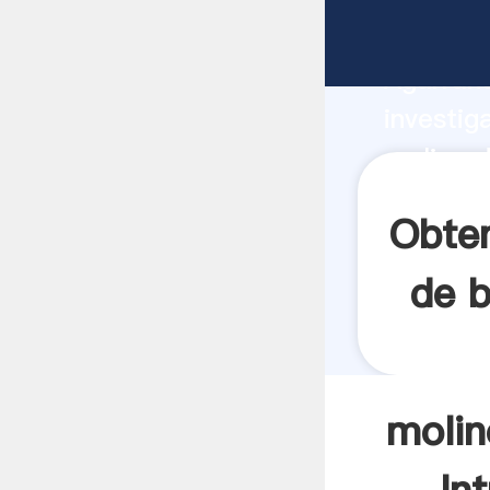
molino d
Agarrand
investig
molino d
el valor
Obten
de b
molin