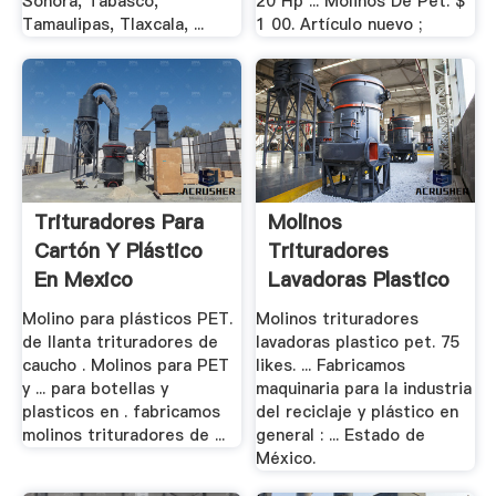
Sonora, Tabasco,
20 Hp ... Molinos De Pet. $
Tamaulipas, Tlaxcala, ...
1 00. Artículo nuevo ;
Trituradores Para
Molinos
Cartón Y Plástico
Trituradores
En Mexico
Lavadoras Plastico
Pet - .
Molino para plásticos PET.
Molinos trituradores
de llanta trituradores de
lavadoras plastico pet. 75
caucho . Molinos para PET
likes. ... Fabricamos
y ... para botellas y
maquinaria para la industria
plasticos en . fabricamos
del reciclaje y plástico en
molinos trituradores de ...
general : ... Estado de
México.