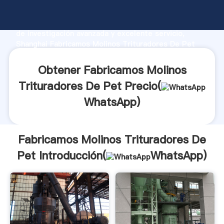
Fabricamos Molinos Trituradores De Pet fabricante
Agarrando fuerte capacidad de producción, fuerza
de investigación avanzada y excelente servicio,
Shanghai Fabricamos Molinos Trituradores De Pet
proveedor crea el valor y aporta valores a todos los
clientes.
Obtener Fabricamos Molinos
Trituradores De Pet Precio(
WhatsApp
)
Fabricamos Molinos Trituradores De
Pet Introducción(
WhatsApp
)