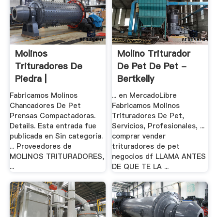
Molinos
Molino Triturador
Trituradores De
De Pet De Pet -
Piedra |
Bertkelly
Trituradoras Y .
Fabricamos Molinos
... en MercadoLibre
Chancadores De Pet
Fabricamos Molinos
Prensas Compactadoras.
Trituradores De Pet,
Details. Esta entrada fue
Servicios, Profesionales, ...
publicada en Sin categoría.
comprar vender
... Proveedores de
trituradores de pet
MOLINOS TRITURADORES,
negocios df LLAMA ANTES
...
DE QUE TE LA ...