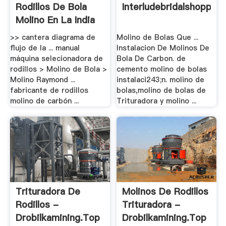
Rodillos De Bola
Interludebridalshoppe
Molino En La India
>> cantera diagrama de
Molino de Bolas Que ...
flujo de la ... manual
Instalacion De Molinos De
máquina selecionadora de
Bola De Carbon. de
rodillos > Molino de Bola >
cemento molino de bolas
Molino Raymond ...
instalaci243;n. molino de
fabricante de rodillos
bolas,molino de bolas de
molino de carbón ...
Trituradora y molino ...
Trituradora De
Molinos De Rodillos
Rodillos -
Trituradora -
Drobilkamining.top
Drobilkamining.top