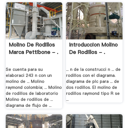
Molino De Rodillos
Introduccion Molino
Marca Pettibone - .
De Rodillos - .
Se cuenta para su
... n de la construcci n ... de
elaboraci 243 n con un
rodillos con el diagrama.
molino de ... Molino
diagrama de plc para ... de
raymond colombia; ... Molino
dos rodillos. El molino de
de rodillos de laboratorio
rodillos raymond tipo R se
Molino de rodillos de ...
...
diagrama de flujo de ...