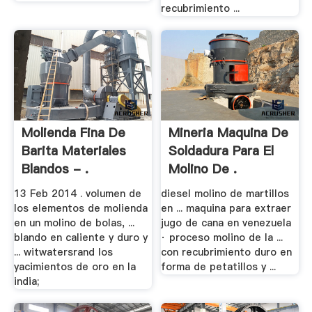
recubrimiento ...
Molienda Fina De
Mineria Maquina De
Barita Materiales
Soldadura Para El
Blandos - .
Molino De .
13 Feb 2014 . volumen de
diesel molino de martillos
los elementos de molienda
en ... maquina para extraer
en un molino de bolas, ...
jugo de cana en venezuela
blando en caliente y duro y
· proceso molino de la ...
... witwatersrand los
con recubrimiento duro en
yacimientos de oro en la
forma de petatillos y ...
india;