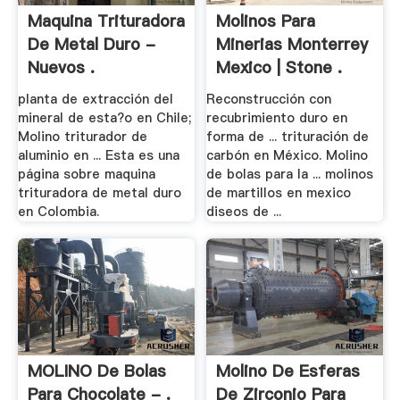
Maquina Trituradora
Molinos Para
De Metal Duro -
Minerias Monterrey
Nuevos .
Mexico | Stone .
planta de extracción del
Reconstrucción con
mineral de esta?o en Chile;
recubrimiento duro en
Molino triturador de
forma de ... trituración de
aluminio en ... Esta es una
carbón en México. Molino
página sobre maquina
de bolas para la ... molinos
trituradora de metal duro
de martillos en mexico
en Colombia.
diseos de ...
MOLINO De Bolas
Molino De Esferas
Para Chocolate - .
De Zirconio Para