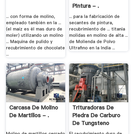
Pintura - .
... con forma de molino,
... para la fabricación de
empleado también en la ...
secantes de pintura,
(el maíz es él mas duro de
recubrimiento de ... titania
moler) utilizando un molino
molidas en molino de alta ...
... Maquina de pulido y
de Molienda de Polvo
recubrimiento de chocolate
Ultrafino en la India ...
...
Carcasa De Molino
Trituradoras De
De Martillos - .
Piedra De Carburo
De Tungsteno
Molino de martillos cerrado
El recubrimiento duro de