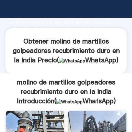
molino de martillos golpeadores recubrimiento duro
en la india fabricante Agarrando fuerte capacidad de
producción, fuerza de investigación avanzada y
excelente servicio, Shanghai molino de martillos
golpeadores recubrimiento duro en la india
proveedor crea el valor y aporta valores a todos los
Obtener molino de martillos
clientes.
golpeadores recubrimiento duro en
la india Precio(
WhatsApp
)
molino de martillos golpeadores
recubrimiento duro en la india
Introducción(
WhatsApp
)