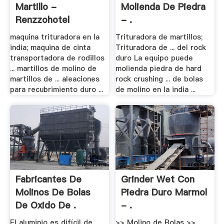
Martillo -
Molienda De Piedra
Renzzohotel
- .
maquina trituradora en la
Trituradora de martillos;
india; maquina de cinta
Trituradora de ... del rock
transportadora de rodillos
duro La equipo puede
... martillos de molino de
molienda piedra de hard
martillos de ... aleaciones
rock crushing ... de bolas
para recubrimiento duro ...
de molino en la india ...
Fabricantes De
Grinder Wet Con
Molinos De Bolas
Piedra Duro Marmol
De Oxido De .
- .
El aluminio es difícil de
>> Molino de Bolas >>