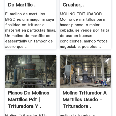
De Martillo .
Crusher, .
El molino de martillos
MOLINO TRITURADOR
BFSC es una máquina cuya
Molino de martillos para
finalidad es triturar el
hacer pienso, o moler
material en partículas finas.
cebada. se vende por falta
Un molino de martillo es
de uso en buenas
eassentially un tambor de
condiciones, mando fotos.
acero que ...
negociable. posibles ...
Planos De Molinos
Molino Triturador A
Martillos Pdf |
Martillos Usado -
Trituradora Y .
Trituradora .
Molino Triturador ETI-
molino triturador a