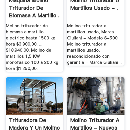
Maquina Molino
Molino Triturador A
Triturador De
Martillos Usado - .
Biomasa A Martillo .
Molino triturador de
Molino triturador a
biomasa a martillo
martillos usado, Marca
electrico hasta 1500 kg
Giuliani - Modelo S-500
hora $3.900,00. ...
Molino triturador a
$18.940,00. Molino de
martillos usado,
martillos 1,5 KW
reacondicionado con
monofasico 100 a 200 kg
garantía - Marca Giuliani ...
hora $1.250,00.
Trituradora De
Molino Triturador A
Madera Y Un Molino
Martillos - Nuevos