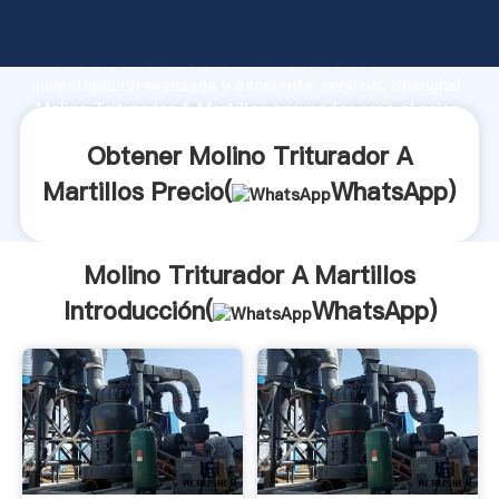
Molino Triturador A Martillos fabricante Agarrando
fuerte capacidad de producción, fuerza de
investigación avanzada y excelente servicio, Shanghai
Molino Triturador A Martillos proveedor crea el valor
y aporta valores a todos los clientes.
Obtener Molino Triturador A
Martillos Precio(
WhatsApp
)
Molino Triturador A Martillos
Introducción(
WhatsApp
)