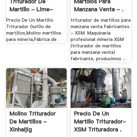
Triturador De
Martillos Para
Martillo - Lime-
Manzana Venta - .
Stone .
Precio De Un Martillo
triturador de martillos para
Triturador 0url0o de
manzana venta Fabricantes
martillos,Molino martillos
- XSM. Maquinaria
para mineria,Fábrica de .
profesional minería XSM
(triturador de martillos
para manzana venta)
fabricante, producimos ...
Molino Triturador
Precio De Un
De Martillos -
Martillo Triturador-
Xinhaijig
XSM Trituradora .