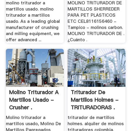
molino triturador a
MOLINO TRITURADOR DE
martillos usado. molino
MARTILLOS SHERREDER
triturador a martillos
PARA PET PLASTICOS
usado. As a leading global
ETC CEL8116156460 -
manufacturer of crushing
Tampico - molinos carbon.
and milling equipment, we
MOLINO TRITURADOR DE .
offer advanced ...
¿Cuánto .
Molino Triturador A
Triturador De
Martillos Usado -
Martillos Holmes -
Crusher .
TRITURADORAS .
Molino triturador a
triturador de martillos
martillos usado, Molino De
holmes. alquiler de molinos
Martillos Pagregados
trituradores colombia.