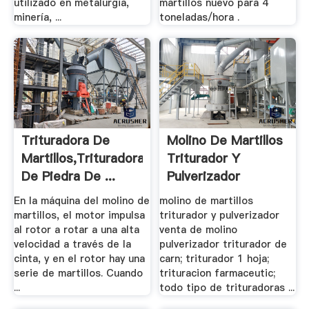
utilizado en metalurgia,
martillos nuevo para 4
minería, ...
toneladas/hora .
Trituradora De
Molino De Martillos
Martillos,Trituradora
Triturador Y
De Piedra De ...
Pulverizador
En la máquina del molino de
molino de martillos
martillos, el motor impulsa
triturador y pulverizador
al rotor a rotar a una alta
venta de molino
velocidad a través de la
pulverizador triturador de
cinta, y en el rotor hay una
carn; triturador 1 hoja;
serie de martillos. Cuando
trituracion farmaceutic;
...
todo tipo de trituradoras ...