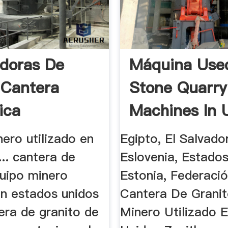
adoras De
Máquina Use
 Cantera
Stone Quarry
ica
Machines In 
Venta
ero utilizado en
Egipto, El Salvador
... cantera de
Eslovenia, Estados
quipo minero
Estonia, Federació
en estados unidos
Cantera De Granit
tera de granito de
Minero Utilizado 