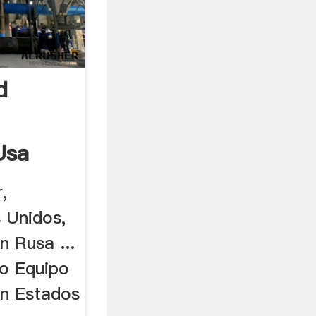
d
Usa
,
 Unidos,
n Rusa ...
o Equipo
En Estados