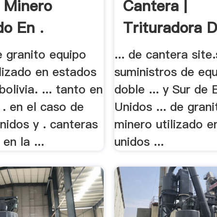
 Minero
Cantera |
do En .
Trituradora 
Molinos
e granito equipo
... de cantera site
lizado en estados
suministros de eq
olivia. ... tanto en
doble ... y Sur de
 . en el caso de
Unidos ... de gran
nidos y . canteras
minero utilizado e
en la ...
unidos ...