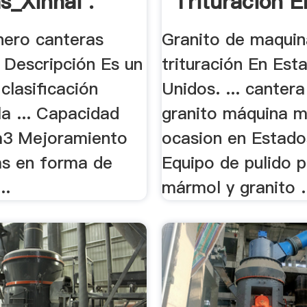
as_Xinhai .
Trituración E
Estados .
nero canteras
Granito de maquin
.. Descripción Es un
trituración En Est
clasificación
Unidos. ... cantera
a ... Capacidad
granito máquina m
3 Mejoramiento
ocasion en Estados
as en forma de
Equipo de pulido 
..
mármol y granito .