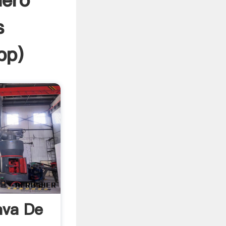
nero
s
pp
)
ava De