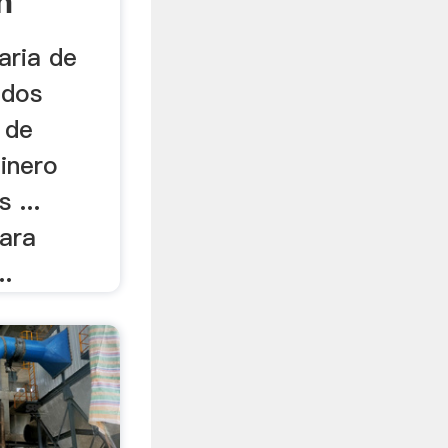
n
aria de
ados
 de
inero
 ...
para
..