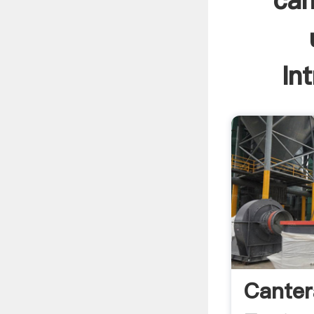
can
In
Canter