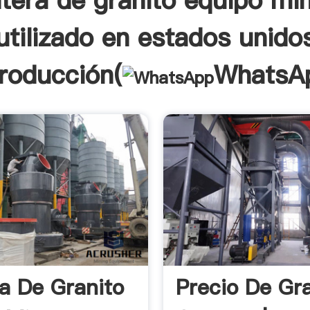
tera de granito equipo mi
utilizado en estados unido
troducción(
WhatsA
a De Granito
Precio De Gr