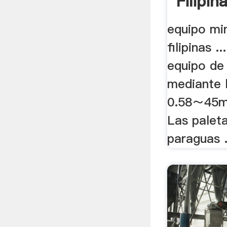
Filipin
equipo mi
filipinas .
equipo de 
mediante l
0.58～45m
Las palet
paraguas .