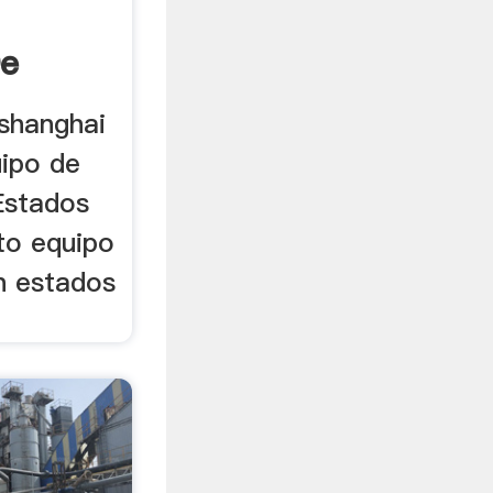
De
.shanghai
uipo de
 Estados
ito equipo
n estados