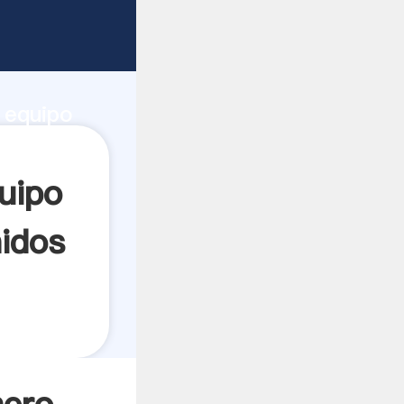
estados
de
 equipo
rea el
uipo
nidos