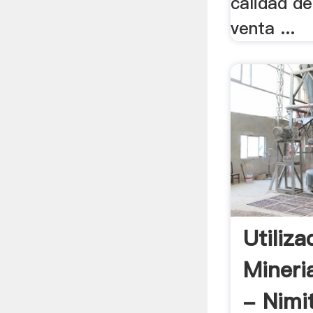
calidad de
venta ...
Utiliz
Mineri
- Nimi