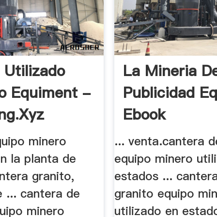
 Utilizado
La Mineria D
o Equiment -
Publicidad E
ng.xyz
Ebook
quipo minero
... venta.cantera d
en la planta de
equipo minero util
ntera granito,
estados ... canter
 ... cantera de
granito equipo mi
quipo minero
utilizado en estad