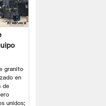
e
quipo
e granito
izado en
a de
nero
os unidos;