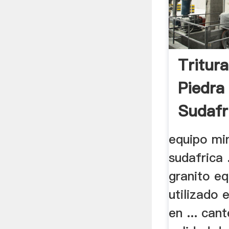
Tritur
Piedra
Sudafr
equipo min
sudafrica 
granito e
utilizado 
en ... can