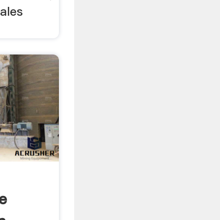
rales
e