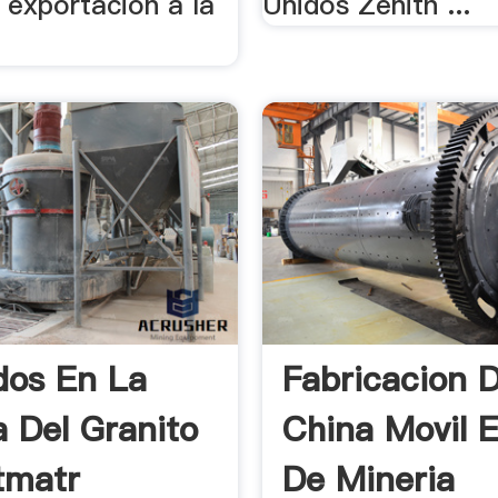
 exportacion a la
Unidos Zenith ...
ados En La
Fabricacion 
a Del Granito
China Movil 
tmatr
De Mineria