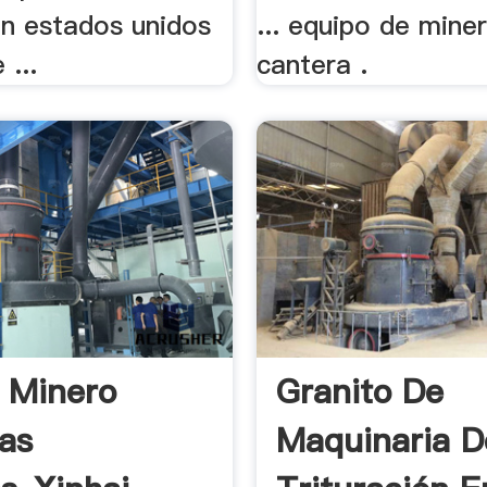
en estados unidos
... equipo de mine
 ...
cantera .
 Minero
Granito De
as
Maquinaria D