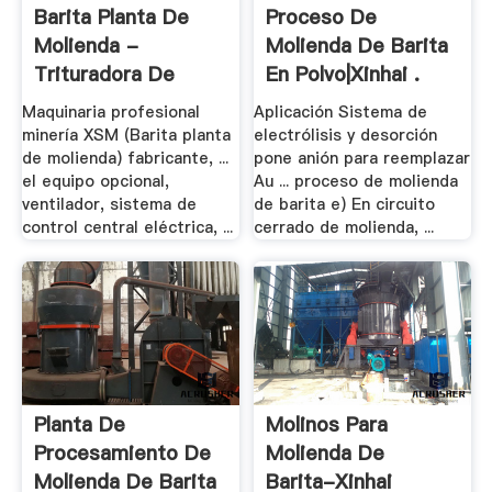
Barita Planta De
Proceso De
Molienda -
Molienda De Barita
Trituradora De
En Polvo|Xinhai .
China .
Maquinaria profesional
Aplicación Sistema de
minería XSM (Barita planta
electrólisis y desorción
de molienda) fabricante, ...
pone anión para reemplazar
el equipo opcional,
Au ... proceso de molienda
ventilador, sistema de
de barita e) En circuito
control central eléctrica, ...
cerrado de molienda, ...
Planta De
Molinos Para
Procesamiento De
Molienda De
Molienda De Barita
Barita-Xinhai