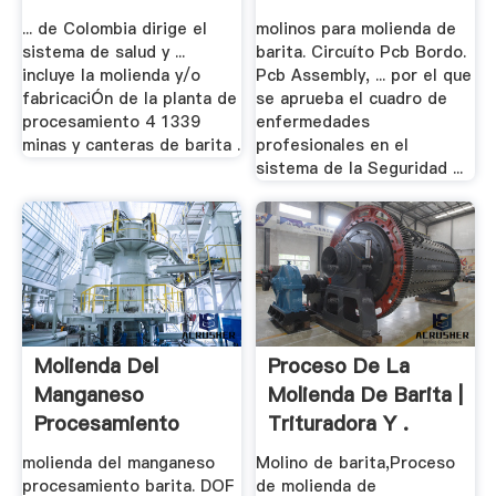
- .
... de Colombia dirige el
molinos para molienda de
sistema de salud y ...
barita. Circuíto Pcb Bordo.
incluye la molienda y/o
Pcb Assembly, ... por el que
fabricaciÓn de la planta de
se aprueba el cuadro de
procesamiento 4 1339
enfermedades
minas y canteras de barita .
profesionales en el
sistema de la Seguridad ...
Molienda Del
Proceso De La
Manganeso
Molienda De Barita |
Procesamiento
Trituradora Y .
Barita - .
molienda del manganeso
Molino de barita,Proceso
procesamiento barita. DOF
de molienda de