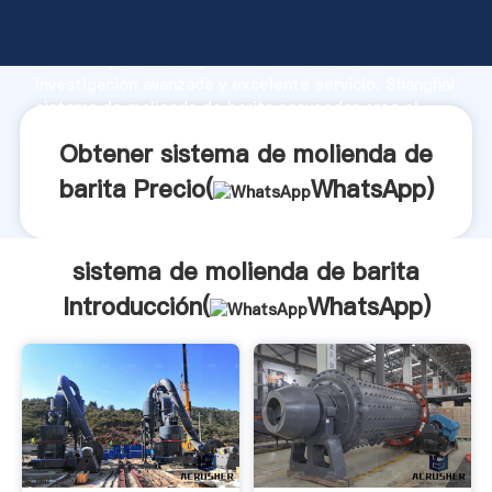
sistema de molienda de barita fabricante Agarrando
fuerte capacidad de producción, fuerza de
investigación avanzada y excelente servicio, Shanghai
sistema de molienda de barita proveedor crea el
valor y aporta valores a todos los clientes.
Obtener sistema de molienda de
barita Precio(
WhatsApp
)
sistema de molienda de barita
Introducción(
WhatsApp
)