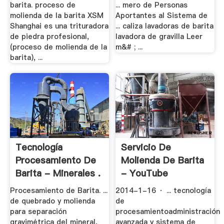
barita. proceso de
... mero de Personas
molienda de la barita XSM
Aportantes al Sistema de
Shanghai es una trituradora
... caliza lavadoras de barita
de piedra profesional,
lavadora de gravilla Leer
(proceso de molienda de la
m&# ; ...
barita), ...
Tecnología
Servicio De
Procesamiento De
Molienda De Barita
Barita - Minerales .
- YouTube
Procesamiento de Barita. ...
2014-1-16 · ... tecnología
de quebrado y molienda
de
para separación
procesamientoadministración
gravimétrica del mineral,
avanzada y sistema de