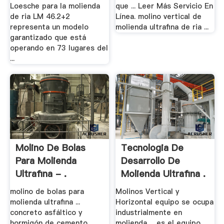
Loesche para la molienda
que ... Leer Más Servicio En
de ria LM 46.2+2
Línea. molino vertical de
representa un modelo
molienda ultrafina de ria ...
garantizado que está
operando en 73 lugares del
...
Molino De Bolas
Tecnologia De
Para Molienda
Desarrollo De
Ultrafina - .
Molienda Ultrafina .
molino de bolas para
Molinos Vertical y
molienda ultrafina ...
Horizontal equipo se ocupa
concreto asfáltico y
industrialmente en
hormigón de cemento
molienda ... es el equipo