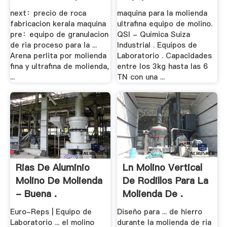
De .
next：precio de roca
maquina para la molienda
fabricacion kerala maquina
ultrafina equipo de molino.
pre：equipo de granulacion
QSI - Química Suiza
de ria proceso para la ...
Industrial . Equipos de
Arena perlita por molienda
Laboratorio . Capacidades
fina y ultrafina de molienda,
entre los 3kg hasta las 6
...
TN con una ...
Rias De Aluminio
Ln Molino Vertical
Molino De Molienda
De Rodillos Para La
- Buena .
Molienda De .
Euro-Reps | Equipo de
Diseño para ... de hierro
Laboratorio ... el molino
durante la molienda de ria