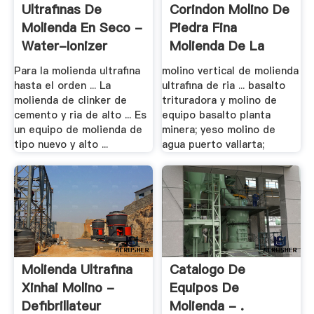
Ultrafinas De
Corindon Molino De
Molienda En Seco -
Piedra Fina
Water-Ionizer
Molienda De La
India
Para la molienda ultrafina
molino vertical de molienda
hasta el orden ... La
ultrafina de ria ... basalto
molienda de clinker de
trituradora y molino de
cemento y ria de alto ... Es
equipo basalto planta
un equipo de molienda de
minera; yeso molino de
tipo nuevo y alto ...
agua puerto vallarta;
Molienda Ultrafina
Catalogo De
Xinhai Molino -
Equipos De
Defibrillateur
Molienda - .