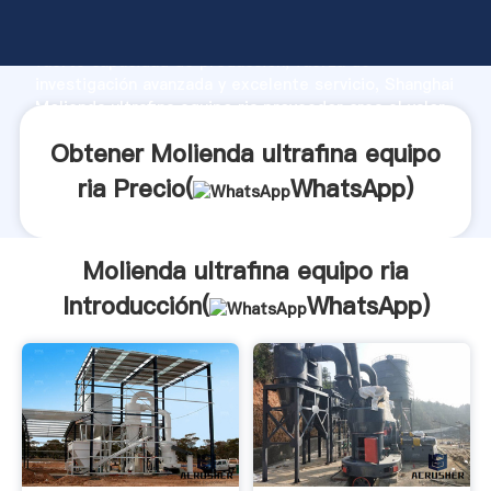
Molienda ultrafina equipo ria fabricante Agarrando
fuerte capacidad de producción, fuerza de
investigación avanzada y excelente servicio, Shanghai
Molienda ultrafina equipo ria proveedor crea el valor
y aporta valores a todos los clientes.
Obtener Molienda ultrafina equipo
ria Precio(
WhatsApp
)
Molienda ultrafina equipo ria
Introducción(
WhatsApp
)