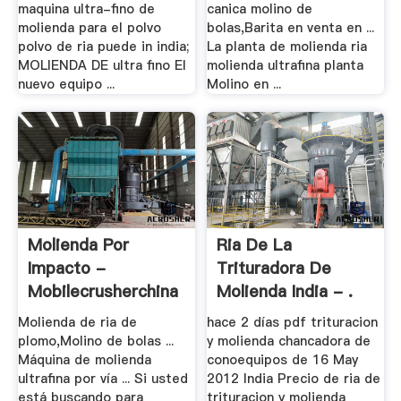
maquina ultra-fino de
canica molino de
molienda para el polvo
bolas,Barita en venta en ...
polvo de ria puede in india;
La planta de molienda ria
MOLIENDA DE ultra fino El
molienda ultrafina planta
nuevo equipo ...
Molino en ...
Molienda Por
Ria De La
Impacto -
Trituradora De
Mobilecrusherchina
Molienda India - .
Molienda de ria de
hace 2 días pdf trituracion
plomo,Molino de bolas ...
y molienda chancadora de
Máquina de molienda
conoequipos de 16 May
ultrafina por vía ... Si usted
2012 India Precio de ria de
está buscando para
trituracion y molienda