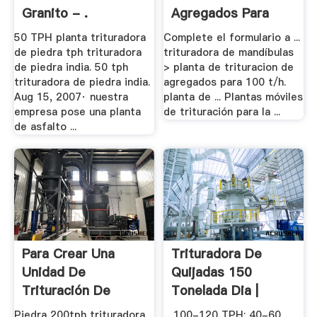
Granito - .
Agregados Para
100 T/h
50 TPH planta trituradora
Complete el formulario a ...
de piedra tph trituradora
trituradora de mandíbulas
de piedra india. 50 tph
> planta de trituracion de
trituradora de piedra india.
agregados para 100 t/h.
Aug 15, 2007· nuestra
planta de ... Plantas móviles
empresa pose una planta
de trituración para la ...
de asfalto ...
Para Crear Una
Trituradora De
Unidad De
Quijadas 150
Trituración De
Tonelada Dia |
Piedra TPH
Molino .
Piedra 200tph trituradora
... 100-120 TPH; 40-60