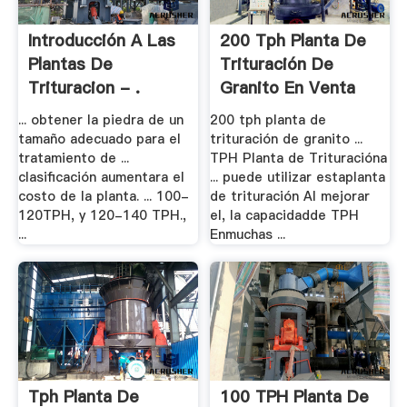
Introducción A Las
200 Tph Planta De
Plantas De
Trituración De
Trituracion - .
Granito En Venta
... obtener la piedra de un
200 tph planta de
tamaño adecuado para el
trituración de granito ...
tratamiento de ...
TPH Planta de Trituracióna
clasificación aumentara el
... puede utilizar estaplanta
costo de la planta. ... 100-
de trituración Al mejorar
120TPH, y 120-140 TPH.,
el, la capacidadde TPH
...
Enmuchas ...
Tph Planta De
100 TPH Planta De