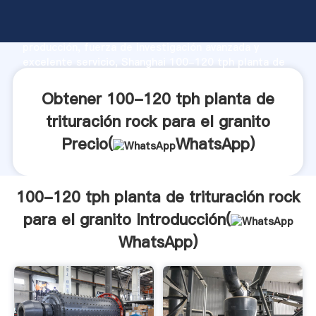
100-120 tph planta de trituración rock para el
granito fabricante Agarrando fuerte capacidad de
producción, fuerza de investigación avanzada y
excelente servicio, Shanghai 100-120 tph planta de
trituración rock para el granito proveedor crea el
valor y aporta valores a todos los clientes.
Obtener 100-120 tph planta de
trituración rock para el granito
Precio(
WhatsApp
)
100-120 tph planta de trituración rock
para el granito Introducción(
WhatsApp
)