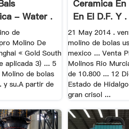
Bals
Ceramica En
ica - Water .
En El D.f. Y .
ino de
21 May 2014 . ven
pro Molino De
molino de bolas u
nghai « Gold South
mexico ... Venta P
e aplicada 3) ... 5
Molinos Rio Murcia
. Molino de bolas
de 10.800 ... 12 Di
. y su.A partir de
Estado de Hidalgo
gran crisol ...