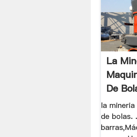
La Min
Maquin
De Bola
la mineria
de bolas. 
barras,Má