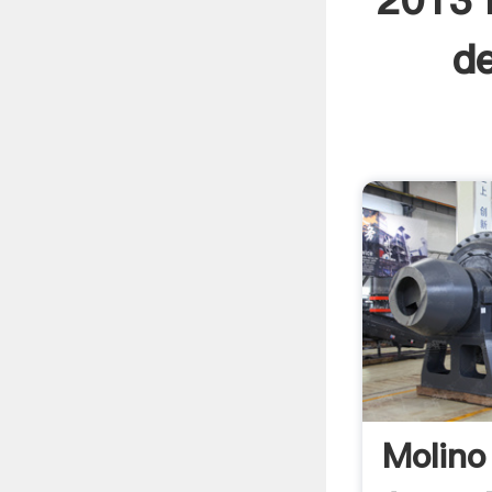
2013 m
de
Molino