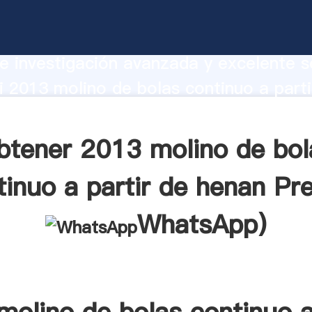
ino de bolas continuo a partir de hena
te Agarrando fuerte capacidad de prod
e investigación avanzada y excelente se
 2013 molino de bolas continuo a parti
oveedor crea el valor y aporta valores
tes.
btener 2013 molino de bol
tinuo a partir de henan Pre
WhatsApp
)