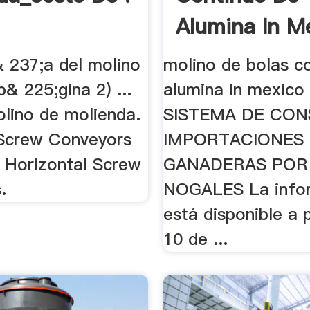
Alumina In M
 237;a del molino
molino de bolas c
p& 225;gina 2) ...
alumina in mexico .
olino de molienda.
SISTEMA DE CON
Screw Conveyors
IMPORTACIONES
Horizontal Screw
GANADERAS POR
.
NOGALES La info
está disponible a p
10 de ...