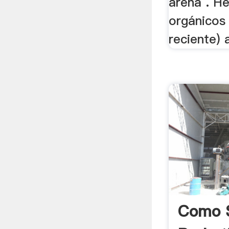
arena . He
orgánicos
reciente) a
Como 