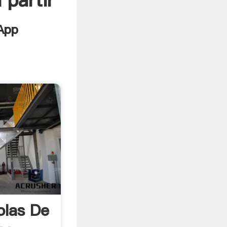
 partir
olas De