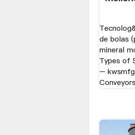
Tecnolog&
de bolas (
mineral m
Types of 
– kwsmfg 
Conveyors