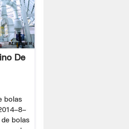
ino De
e bolas
 2014-8-
 de bolas