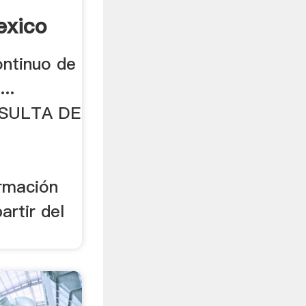
exico
ontinuo de
..
SULTA DE
rmación
artir del