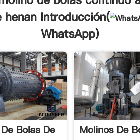
olino de bolas continuo a
 henan Introducción(
WhatsApp
)
 De Bolas De
Molinos De B