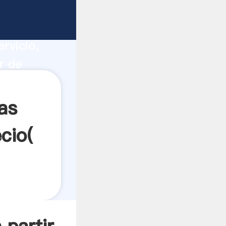
n
ucción,
rvicio,
r de
 a todos
as
cio(