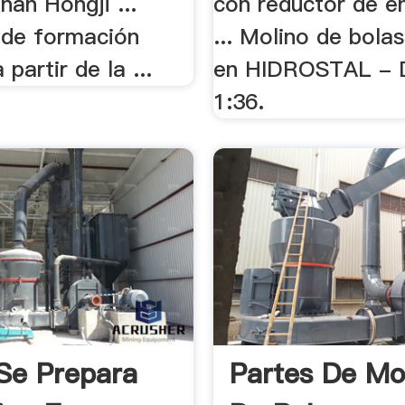
nan Hongji ...
con reductor de e
 de formación
... Molino de bola
 partir de la ...
en HIDROSTAL - D
1:36.
Se Prepara
Partes De Mo