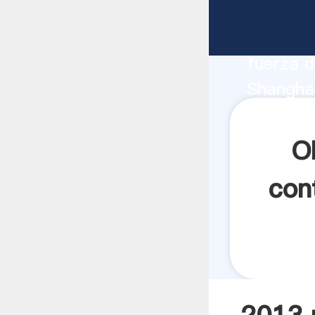
2013 mol
fabrican
fuerza d
Shanghai
henan pr
los clien
O
con