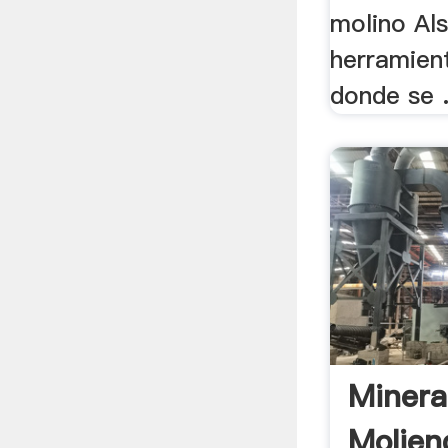
molino Als
herramien
donde se 
Minera
Molien