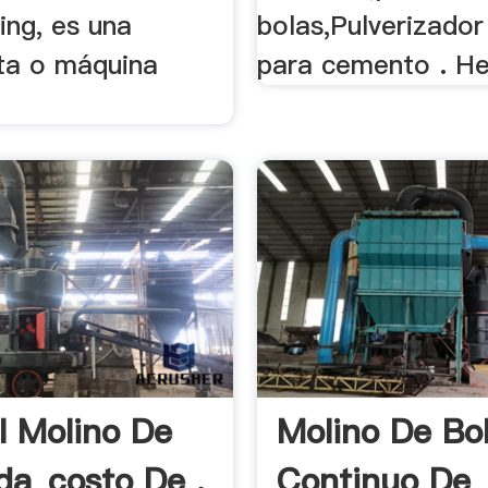
ing, es una
bolas,Pulverizador
ta o máquina
para cemento . He
.
l Molino De
Molino De Bo
da_costo De .
Continuo De