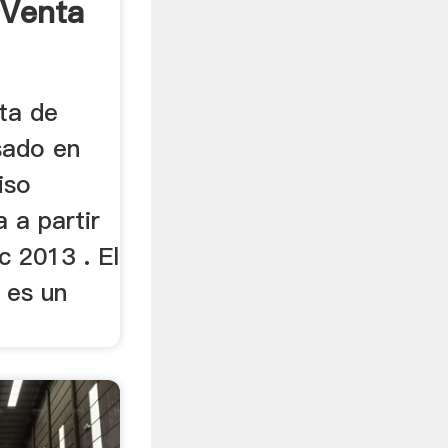
 Venta
ta de
sado en
iso
 a partir
c 2013 . El
 es un