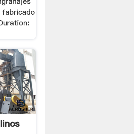
ngranajes
s fabricado
uration:
linos