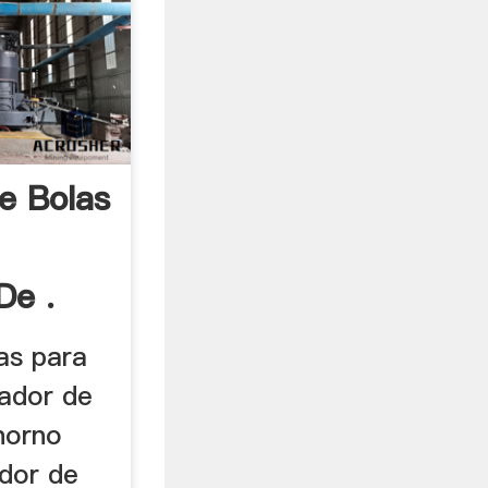
e Bolas
De .
as para
zador de
 horno
ador de