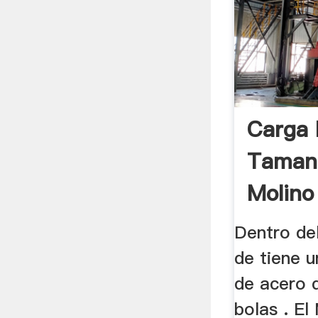
Carga 
Taman
Molino
Dentro de
de tiene 
de acero 
bolas . El