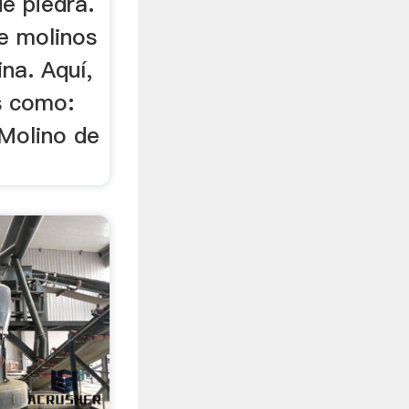
de piedra.
de molinos
ina. Aquí,
s como:
 Molino de