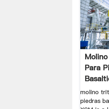
Molino
Para P
Basalt
molino tri
piedras ba