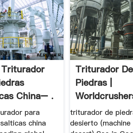
 Triturador
Triturador D
iedras
Piedras |
icas China– .
Worldcrusher
turador para
triturador de piedr
salticas china
desierto (machine