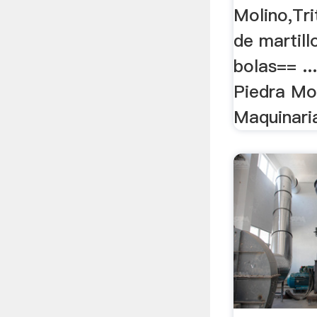
Molino,Tri
de martill
bolas== ..
Piedra Mo
Maquinari