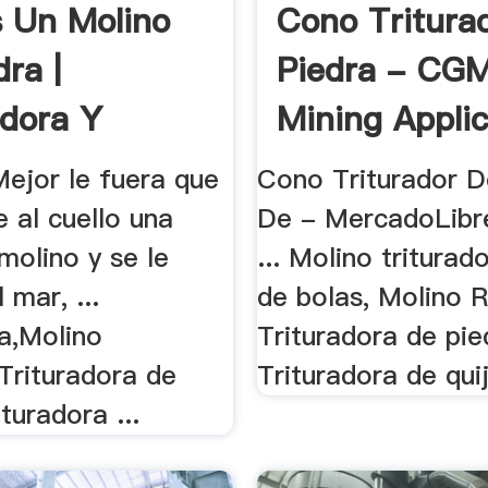
 Un Molino
Cono Tritura
ra |
Piedra - CG
adora Y
Mining Applic
s
Mejor le fuera que
Cono Triturador D
e al cuello una
De - MercadoLibr
molino y se le
... Molino triturad
 mar, ...
de bolas, Molino 
ra,Molino
Trituradora de pie
,Trituradora de
Trituradora de quij
ituradora ...