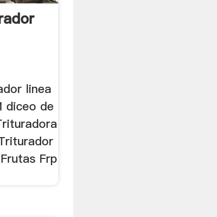
rador
ador linea
 diceo de
Trituradora
Triturador
 Frutas Frp