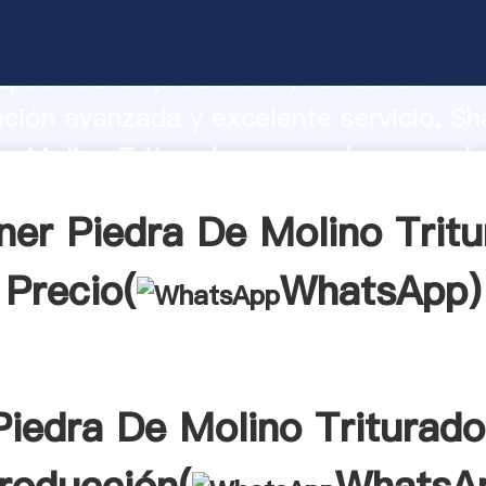
e Molino Triturador fabricante Agarra
apacidad de producción, fuerza de
ación avanzada y excelente servicio, Sh
e Molino Triturador proveedor crea el 
alores a todos los clientes.
ner Piedra De Molino Tritu
Precio(
WhatsApp
)
Piedra De Molino Triturado