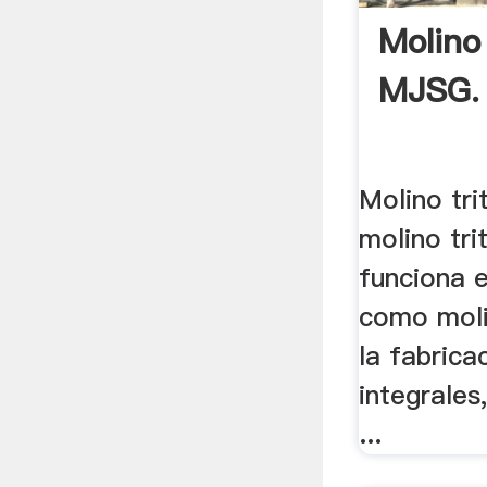
Molino
MJSG.
Molino tr
molino tr
funciona 
como moli
la fabrica
integrales
...