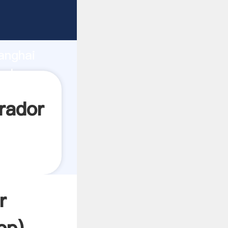
ndo
anghai
valor y
rador
r