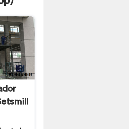
pp
)
ador
etsmill