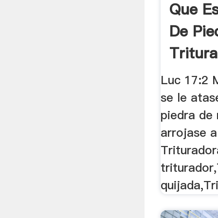
Que Es
De Pied
Tritur
Molino
Luc 17:2 
se le atas
piedra de 
arrojase al
Triturado
triturador
quijada,Tr