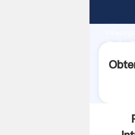
Piedra D
fuerte c
investig
Piedra D
aporta v
Obte