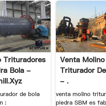
 Trituradores
Venta Molino
ra Bola -
Triturador De
ill.xyz
- .
turador de bola
venta molino tritu
n :
piedra SBM es fab