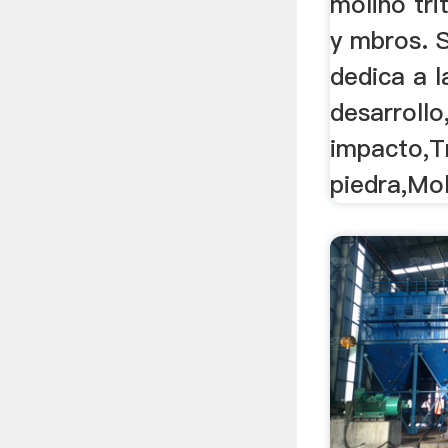
molino tri
y mbros. 
dedica a l
desarrollo
impacto,T
piedra,Mol