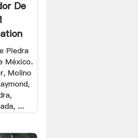
dor De
M
ation
e Piedra
e México.
or, Molino
Raymond,
dra,
ada, ...