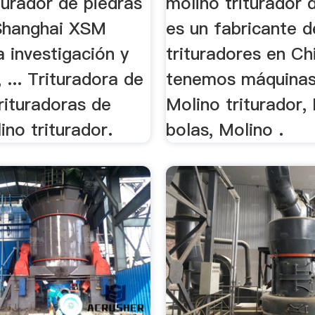
turador de piedras
molino triturador 
Shanghai XSM
es un fabricante 
a investigación y
trituradores en Ch
, ... Trituradora de
tenemos máquina
rituradoras de
Molino triturador,
ino triturador.
bolas, Molino .