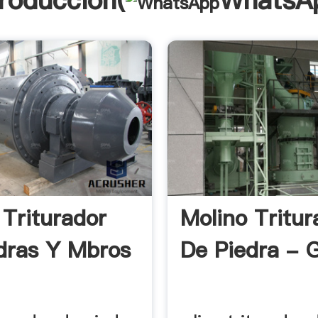
troducción(
WhatsA
 Triturador
Molino Tritur
dras Y Mbros
De Piedra - G