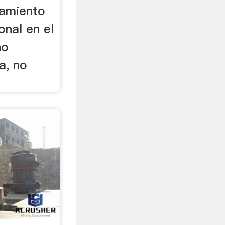
samiento
onal en el
no
a, no