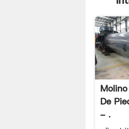
In
Molino
De Pie
- .