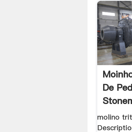
Moinho
De Ped
Stonem
molino tri
Descriptio