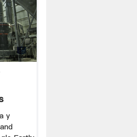
e
s
a y
 and