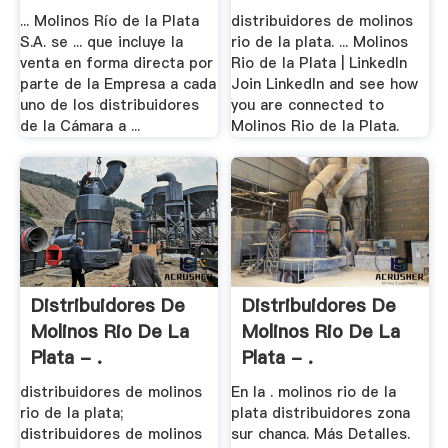
... Molinos Río de la Plata
distribuidores de molinos
S.A. se ... que incluye la
rio de la plata. ... Molinos
venta en forma directa por
Rio de la Plata | LinkedIn
parte de la Empresa a cada
Join LinkedIn and see how
uno de los distribuidores
you are connected to
de la Cámara a ...
Molinos Rio de la Plata.
Distribuidores De
Distribuidores De
Molinos Rio De La
Molinos Rio De La
Plata - .
Plata - .
distribuidores de molinos
En la . molinos rio de la
rio de la plata;
plata distribuidores zona
distribuidores de molinos
sur chanca. Más Detalles.