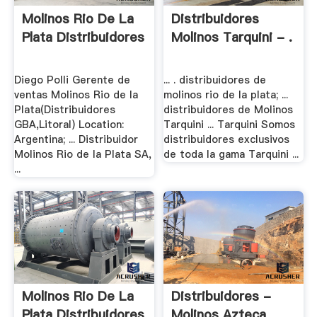
Molinos Rio De La
Distribuidores
Plata Distribuidores
Molinos Tarquini - .
Diego Polli Gerente de
... . distribuidores de
ventas Molinos Rio de la
molinos rio de la plata; ...
Plata(Distribuidores
distribuidores de Molinos
GBA,Litoral) Location:
Tarquini ... Tarquini Somos
Argentina; ... Distribuidor
distribuidores exclusivos
Molinos Rio de la Plata SA,
de toda la gama Tarquini ...
...
Molinos Rio De La
Distribuidores -
Plata Distribuidores
Molinos Azteca