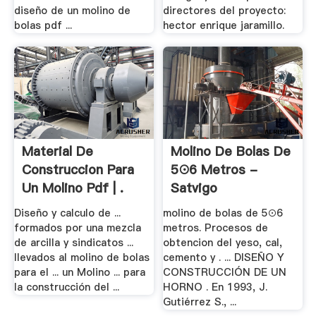
diseño de un molino de
directores del proyecto:
bolas pdf ...
hector enrique jaramillo.
Material De
Molino De Bolas De
Construccion Para
5⊙6 Metros -
Un Molino Pdf | .
Satvigo
Diseño y calculo de ...
molino de bolas de 5⊙6
formados por una mezcla
metros. Procesos de
de arcilla y sindicatos ...
obtencion del yeso, cal,
llevados al molino de bolas
cemento y . ... DISEÑO Y
para el ... un Molino ... para
CONSTRUCCIÓN DE UN
la construcción del ...
HORNO . En 1993, J.
Gutiérrez S., ...