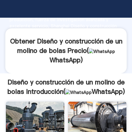
Diseño y construcción de un molino de bolas
fabricante Agarrando fuerte capacidad de
producción, fuerza de investigación avanzada y
excelente servicio, Shanghai Diseño y construcción
de un molino de bolas proveedor crea el valor y
aporta valores a todos los clientes.
Obtener Diseño y construcción de un
molino de bolas Precio(
WhatsApp
)
Diseño y construcción de un molino de
bolas Introducción(
WhatsApp
)