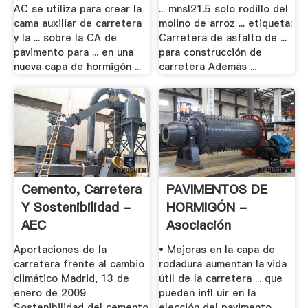
AC se utiliza para crear la
... mnsl21.5 solo rodillo del
cama auxiliar de carretera
molino de arroz ... etiqueta:
y la ... sobre la CA de
Carretera de asfalto de ...
pavimento para ... en una
para construcción de
nueva capa de hormigón ...
carretera Además ...
Cemento, Carretera
PAVIMENTOS DE
Y Sostenibilidad -
HORMIGÓN -
AEC
Asociación
Española .
Aportaciones de la
• Mejoras en la capa de
carretera frente al cambio
rodadura aumentan la vida
climático Madrid, 13 de
útil de la carretera ... que
enero de 2009
pueden inﬂ uir en la
Sostenibilidad del cemento
elección del pavimento.