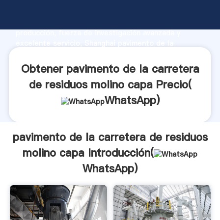
pavimento de la carretera de residuos molino capa
fabricante Agarrando fuerte capacidad de
producción, fuerza de investigación avanzada y
excelente servicio, Shanghai pavimento de la
carretera de residuos molino capa proveedor crea el
valor y aporta valores a todos los clientes.
Obtener pavimento de la carretera
de residuos molino capa Precio(
WhatsApp
)
pavimento de la carretera de residuos
molino capa Introducción(
WhatsApp
)