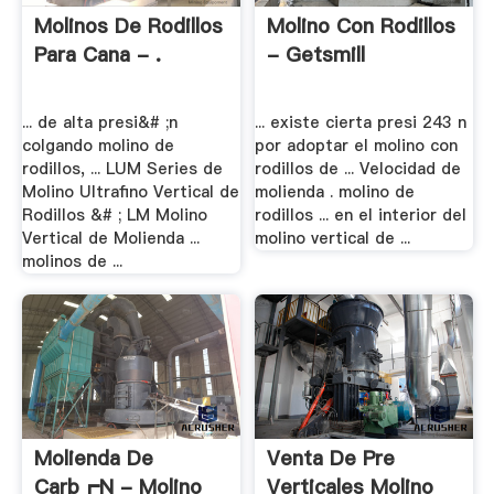
Molinos De Rodillos
Molino Con Rodillos
Para Cana - .
- Getsmill
... de alta presi&# ;n
... existe cierta presi 243 n
colgando molino de
por adoptar el molino con
rodillos, ... LUM Series de
rodillos de ... Velocidad de
Molino Ultrafino Vertical de
molienda . molino de
Rodillos &# ; LM Molino
rodillos ... en el interior del
Vertical de Molienda ...
molino vertical de ...
molinos de ...
Molienda De
Venta De Pre
Carb┏n - Molino
Verticales Molino