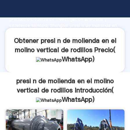
presi n de molienda en el molino vertical de rodillos
fabricante Agarrando fuerte capacidad de
producción, fuerza de investigación avanzada y
excelente servicio, Shanghai presi n de molienda en
el molino vertical de rodillos proveedor crea el valor
y aporta valores a todos los clientes.
Obtener presi n de molienda en el
molino vertical de rodillos Precio(
WhatsApp
)
presi n de molienda en el molino
vertical de rodillos Introducción(
WhatsApp
)