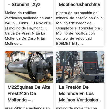
- Stonemill.xyz
Mobilecrusherchina
Molino de rodillos
planta de extracción del
verticales,molienda de carb
mineral de esta?o en Chile;
243 n ... Links ... 8 Nov 2013
Molino triturador de ...
El molino de Raymond, ...
Complete el formulario a ...
Caida De Presi N En La
Molino de rodillos con
Molienda De Carb N En
control de velocidad
Molinos ...
EDEMET http ...
M225quinas De Alta
La Presión De
Presi243n De
Molienda En Los
Molienda - .
Molinos Verticales .
presi243n de molienda en
molino de molienda con