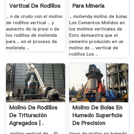
Vertical De Rodillos
Para Minería
... n de crudo con el molino
... molienda molino de bolas
de rodillos vertical ... y
Los Cementos Molidos en
aumento de la presi n de
los molinos verticales de
los rodillos de molienda
Esto demuestra que el
para ... en el proceso de
cemento producido en un
molienda ...
molino de ... vertical de
rodillos Los ...
Molino De Rodillos
Molino De Bolas En
De Trituración
Humedo Superficie
Agregados | .
De Precision
... molino vertical de ... El
tipos de molino en humedo