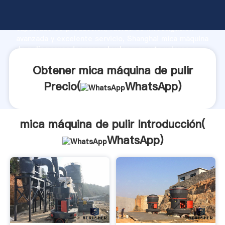
mica máquina de pulir fabricante Agarrando fuerte
capacidad de producción, fuerza de investigación
avanzada y excelente servicio, Shanghai mica máquina
de pulir proveedor crea el valor y aporta valores a
todos los clientes.
Obtener mica máquina de pulir
Precio(
WhatsApp
)
mica máquina de pulir Introducción(
WhatsApp
)