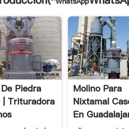
troducción(
WhatsA
 De Piedra
Molino Para
 | Trituradora
Nixtamal Cas
nos
En Guadalajar