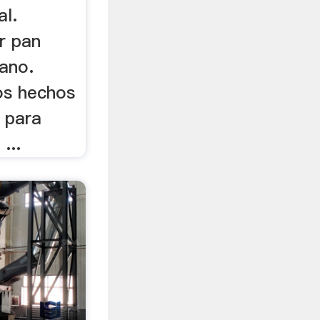
al.
r pan
ano.
os hechos
 para
...