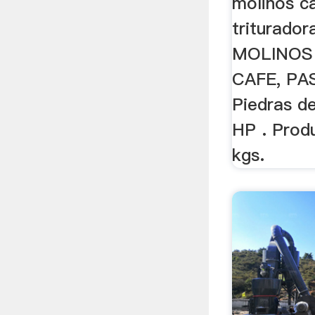
molinos c
triturador
MOLINOS
CAFE, PA
Piedras d
HP . Prod
kgs.