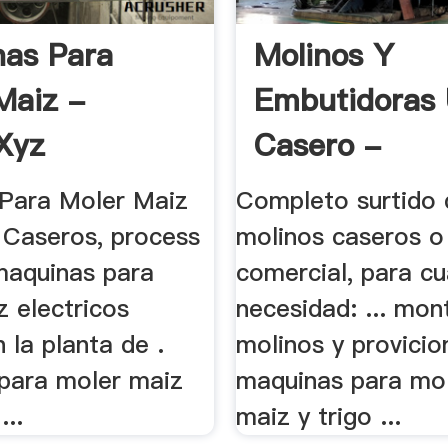
as Para
Molinos Y
Maiz -
Embutidoras
xyz
Casero -
Trituradora .
Para Moler Maiz
Completo surtido 
s Caseros, process
molinos caseros o
 maquinas para
comercial, para cu
z electricos
necesidad: ... mon
 la planta de .
molinos y provicio
para moler maiz
maquinas para mol
...
maiz y trigo ...