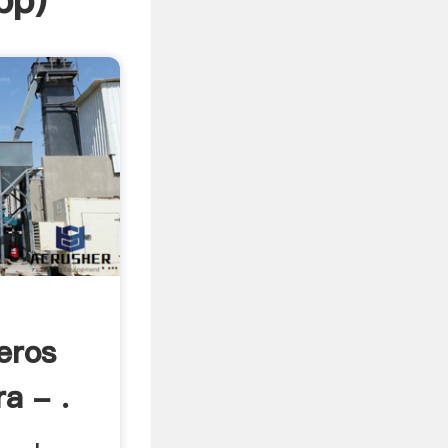
pp
)
eros
a - .