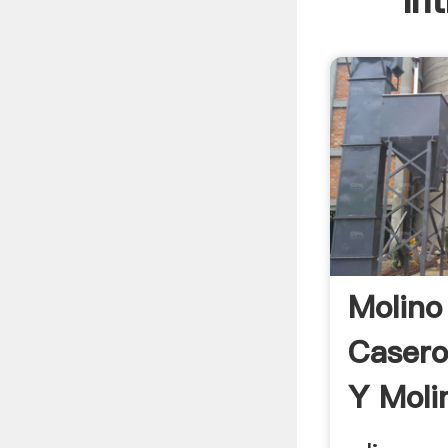
In
Molino
Casero
Y Moli