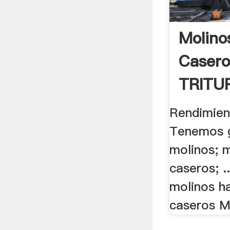
Molino
Casero
TRITU
.
Rendimien
Tenemos g
molinos; 
caseros; .
molinos h
caseros M