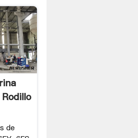
rina
Rodillo
os de