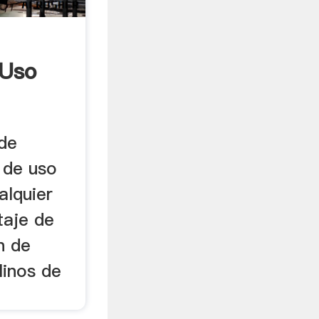
 Uso
de
 de uso
alquier
taje de
n de
inos de