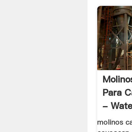
Molino
Para C
- Wate
molinos c