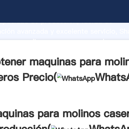
s para molinos caseros fabricante Aga
apacidad de producción, fuerza de
ación avanzada y excelente servicio, Sh
 para molinos caseros proveedor crea 
 valores a todos los clientes.
tener maquinas para moli
eros Precio(
Whats
quinas para molinos case