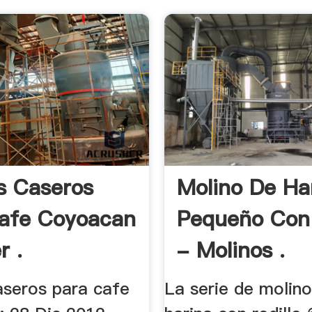
s Caseros
Molino De Ha
afe Coyoacan
Pequeño Con 
r .
- Molinos .
aseros para cafe
La serie de molin