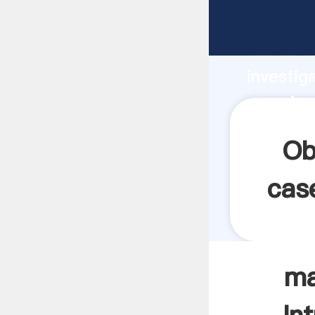
maquina
fuerte c
investig
maquinas
y aporta
Ob
cas
ma