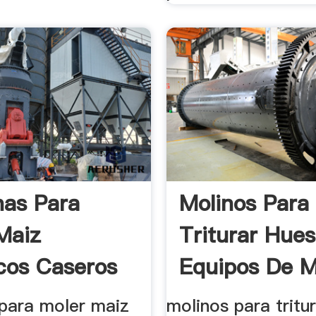
as Para
Molinos Para
Maiz
Triturar Hues
icos Caseros
Equipos De Mi
para moler maiz
molinos para tritu