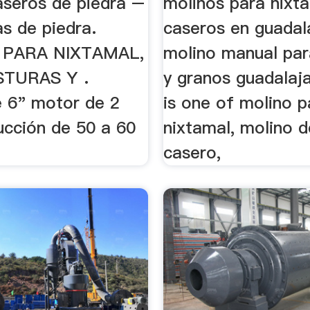
aseros de piedra –
molinos para nixt
as de piedra.
caseros en guadal
 PARA NIXTAMAL,
molino manual par
STURAS Y .
y granos guadalaja
e 6" motor de 2
is one of molino p
ucción de 50 a 60
nixtamal, molino d
casero,