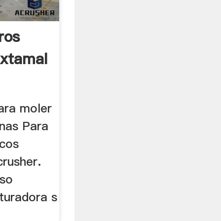
ros
ixtamal
ara moler
inas Para
icos
crusher.
aso
ituradora s