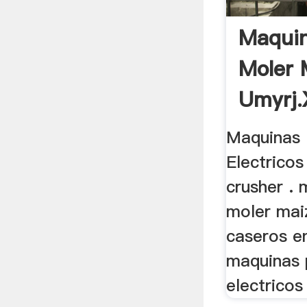
Maquin
Moler 
Umyrj.
Maquinas 
Electrico
crusher .
moler mai
caseros en
maquinas 
electricos 