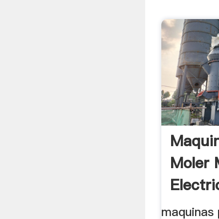
Maquin
Moler 
Electr
maquinas 