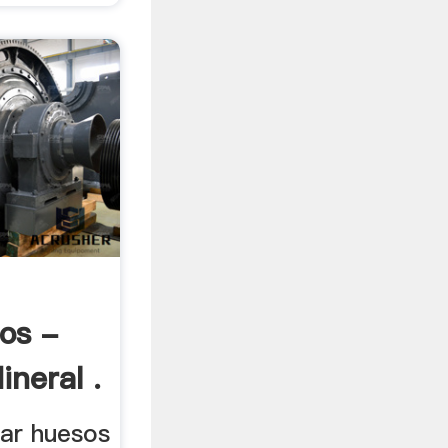
os -
neral .
rar huesos