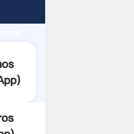
rrando
anghai
el valor
nos
App
)
ros