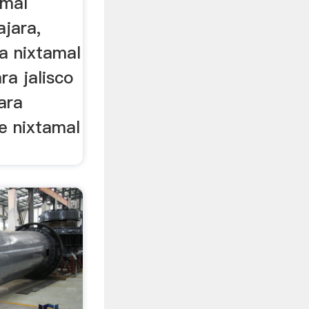
amal
ajara,
a nixtamal
ra jalisco
ara
e nixtamal