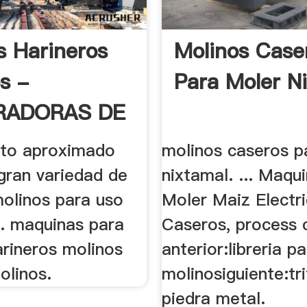
s Harineros
Molinos Case
s -
Para Moler N
RADORAS DE
to aproximado
molinos caseros p
ran variedad de
nixtamal. ... Maqu
molinos para uso
Moler Maiz Electr
.. maquinas para
Caseros, process 
arineros molinos
anterior:libreria p
olinos.
molinosiguiente:tr
piedra metal.