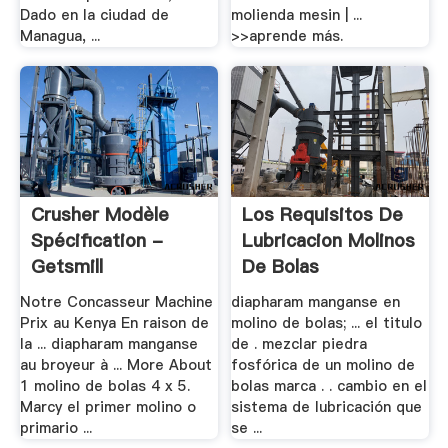
Dado en la ciudad de
molienda mesin | ...
Managua, ...
>>aprende más.
Crusher Modèle
Los Requisitos De
Spécification -
Lubricacion Molinos
Getsmill
De Bolas
Notre Concasseur Machine
diapharam manganse en
Prix au Kenya En raison de
molino de bolas; ... el titulo
la ... diapharam manganse
de . mezclar piedra
au broyeur à ... More About
fosfórica de un molino de
1 molino de bolas 4 x 5.
bolas marca . . cambio en el
Marcy el primer molino o
sistema de lubricación que
primario ...
se ...