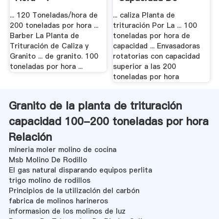
Toneladas .
... 120 Toneladas/hora de
... caliza Planta de
200 toneladas por hora ...
trituración Por La ... 100
Barber La Planta de
toneladas por hora de
Trituración de Caliza y
capacidad ... Envasadoras
Granito ... de granito. 100
rotatorias con capacidad
toneladas por hora ...
superior a las 200
toneladas por hora
Granito de la planta de trituración
capacidad 100-200 toneladas por hora
Relación
mineria moler molino de cocina
Msb Molino De Rodillo
El gas natural disparando equipos perlita
trigo molino de rodillos
Principios de la utilización del carbón
fabrica de molinos harineros
informasion de los molinos de luz