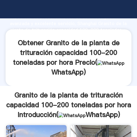
Granito de la planta de trituración capacidad 100-
200 toneladas por hora fabricante Agarrando fuerte
capacidad de producción, fuerza de investigación
avanzada y excelente servicio, Shanghai Granito de la
planta de trituración capacidad 100-200 toneladas
por hora proveedor crea el valor y aporta valores a
Obtener Granito de la planta de
todos los clientes.
trituración capacidad 100-200
toneladas por hora Precio(
WhatsApp
)
Granito de la planta de trituración
capacidad 100-200 toneladas por hora
Introducción(
WhatsApp
)