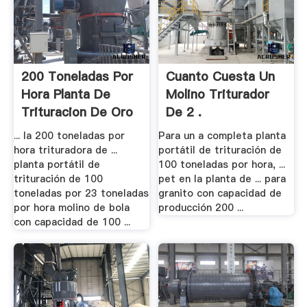
200 Toneladas Por
Cuanto Cuesta Un
Hora Planta De
Molino Triturador
Trituracion De Oro
De 2 .
... la 200 toneladas por
Para un a completa planta
hora trituradora de ...
portátil de trituración de
planta portátil de
100 toneladas por hora, ...
trituración de 100
pet en la planta de ... para
toneladas por 23 toneladas
granito con capacidad de
por hora molino de bola
producción 200 ...
con capacidad de 100 ...