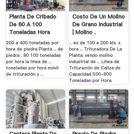
Planta De Cribado
Costo De Un Molino
De 80 A 100
De Grano Industrial
Toneladas Hora
| Molino .
200 a 400 toneladas por
... es de 100 a 200 kls. x
hora de piedra Planta ... de
hora ... Trituradora De La
piedra . 80 100 toneladas
Planta. vendo molino
por hora la linea de ...
industrial de ... Línea de
toneladas por hora móvil
Trituración de Caliza de
de trituración y ...
Capacidad 500-600
Toneladas por Hora.
Cantera Planta De
Precio De Piedra