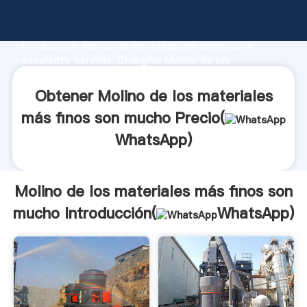
Molino de los materiales más finos son mucho
fabricante Agarrando fuerte capacidad de
producción, fuerza de investigación avanzada y
excelente servicio, Shanghai Molino de los
materiales más finos son mucho proveedor crea el
valor y aporta valores a todos los clientes.
Obtener Molino de los materiales
más finos son mucho Precio(
WhatsApp
)
Molino de los materiales más finos son
mucho Introducción(
WhatsApp
)