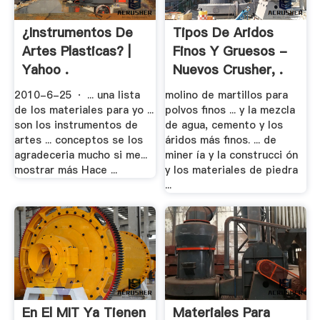
¿Instrumentos De
Tipos De Aridos
Artes Plasticas? |
Finos Y Gruesos -
Yahoo .
Nuevos Crusher, .
2010-6-25 · ... una lista
molino de martillos para
de los materiales para yo ...
polvos finos ... y la mezcla
son los instrumentos de
de agua, cemento y los
artes ... conceptos se los
áridos más finos. ... de
agradeceria mucho si me...
miner ía y la construcci ón
mostrar más Hace ...
y los materiales de piedra
...
En El MIT Ya Tienen
Materiales Para