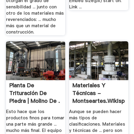
otorgan el grado de
Embed size(px) start on.
sensibilidad ... junto con
Link ...
otro de los materiales más
reverenciados: ... mucho
más que un material de
construcción.
Planta De
Materiales Y
Trituración De
Técnicas -
Piedra | Molino De .
Montseartes.wikispac
Esto hace que los
Aunque se pueden hacer
productos finos para tomar
más tipos de
una parte más grande ...
clasificaciones. Materiales
mucho más final. El equipo
y técnicas de ... pero son