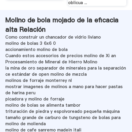
oblicua ...
Molino de bola mojado de la eficacia
alta Relación
Como construir un chancador de vidrio liviano
molino de bolas 3 6x6 0
accionamiento molino de bola
Cuando estos accesorios de precios molino de Xi an
Procesamiento de Mineral de Hierro Molino
la mina de oro separador de minerales para la separación
ce estándar de open molino de mezcla
molinos de forraje monterrey nl
mostrar imagenes de molinos a mano para hacer pastas
de harina peru
picadora y molino de forraje
molino de bolas se alimenta tambor
trituración de piedra y espolvoreado pequeña máquina
tamaño grande de carburo de tungsteno de bolas para
molino de molienda
molino de cafe sanremo madein itali