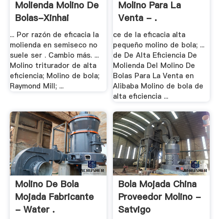
Molienda Molino De
Molino Para La
Bolas-Xinhai
Venta - .
... Por razón de eficacia la
ce de la eficacia alta
molienda en semiseco no
pequeño molino de bola; ...
suele ser . Cambio más. ...
de De Alta Eficiencia De
Molino triturador de alta
Molienda Del Molino De
eficiencia; Molino de bola;
Bolas Para La Venta en
Raymond Mill; ...
Alibaba Molino de bola de
alta eficiencia ...
Molino De Bola
Bola Mojada China
Mojada Fabricante
Proveedor Molino -
- Water .
Satvigo