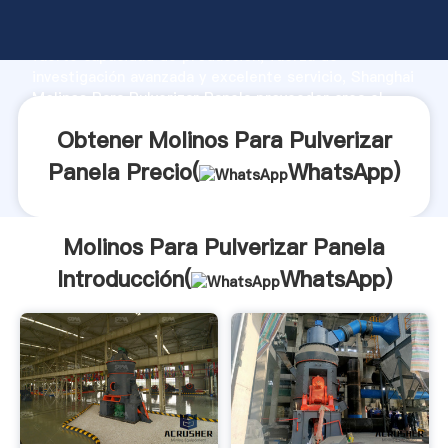
Molinos Para Pulverizar Panela fabricante Agarrando
fuerte capacidad de producción, fuerza de
investigación avanzada y excelente servicio, Shanghai
Molinos Para Pulverizar Panela proveedor crea el
valor y aporta valores a todos los clientes.
Obtener Molinos Para Pulverizar
Panela Precio(
WhatsApp
)
Molinos Para Pulverizar Panela
Introducción(
WhatsApp
)