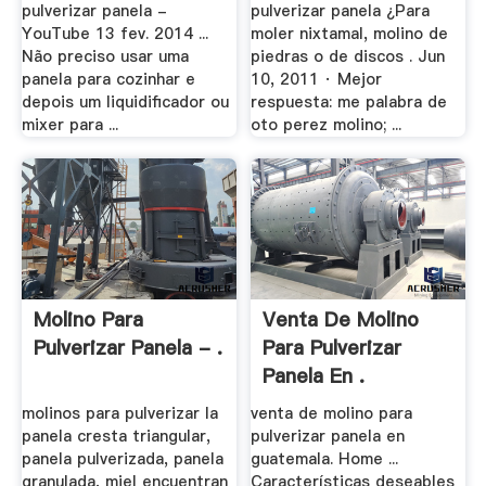
pulverizar panela -
pulverizar panela ¿Para
YouTube 13 fev. 2014 ...
moler nixtamal, molino de
Não preciso usar uma
piedras o de discos . Jun
panela para cozinhar e
10, 2011 · Mejor
depois um liquidificador ou
respuesta: me palabra de
mixer para ...
oto perez molino; ...
Molino Para
Venta De Molino
Pulverizar Panela - .
Para Pulverizar
Panela En .
molinos para pulverizar la
venta de molino para
panela cresta triangular,
pulverizar panela en
panela pulverizada, panela
guatemala. Home ...
granulada, miel encuentran
Características deseables