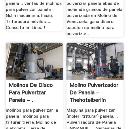
panela ... ventas de molinos
pulverizar panela ebas de
para pulverizar panela -
molienda grumos de panela
Gulin maquinaria. Inicio;
pulverizada en Molino de
Trituradora móviles. ...
Venezuela: gana dinero,
Consulta en Línea !
papelon de molino para
pulverizar .
Molinos De Disco
Molino Pulverizador
Para Pulverizar
De Panela -
Panela - .
Thehotelberlin
molinos para pulverizar la
Maquina para pulverizar
panela . molinos para
(moler, triturar) panela. ...
triturar tierra. Molino de
Pulverizadora de Panela
diatomita,Tierra de
UNISANGIL .... Sistemas de