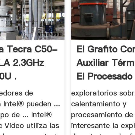
a Tecra C50-
El Grafito C
LA 2.3GHz
Auxiliar Térm
0U .
El Procesado 
edores de
exploratorios sobr
 Intel® pueden ...
calentamiento y
ipo de ... Intel®
procesamiento de .
 Video utiliza las
interesante la exp