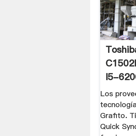
Toshib
C1502
I5-620
Los prove
tecnología
Grafito. T
Quick Sync