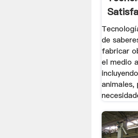
Satisf
Una De 
Tecnologí
de sabere
fabricar o
el medio 
incluyendo
animales, 
necesidade