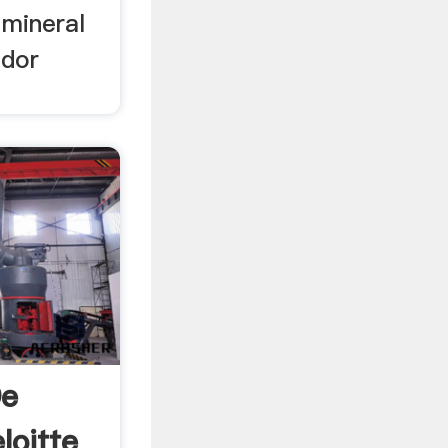
mineral
ador
De
loitte