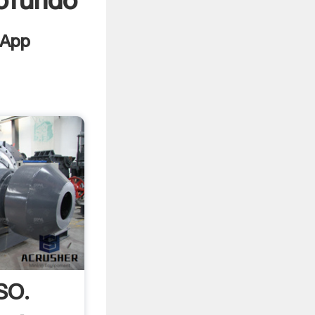
ofundo
SO.