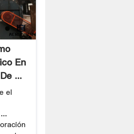
omo
ico En
De ...
e el
..
loración