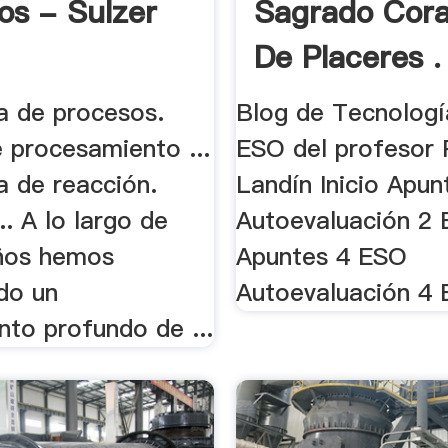
os - Sulzer
Sagrado Cor
De Placeres .
a de procesos.
Blog de Tecnologí
 procesamiento ...
ESO del profesor
a de reacción.
Landín Inicio Apu
.. A lo largo de
Autoevaluación 2
ños hemos
Apuntes 4 ESO
do un
Autoevaluación 4
nto profundo de ...