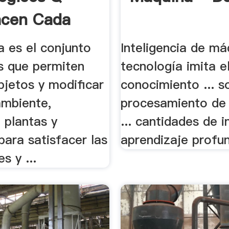
acen Cada
Las ...
a es el conjunto
Inteligencia de má
s que permiten
tecnología imita e
bjetos y modificar
conocimiento ... s
ambiente,
procesamiento de 
 plantas y
... cantidades de i
para satisfacer las
aprendizaje profun
s y ...