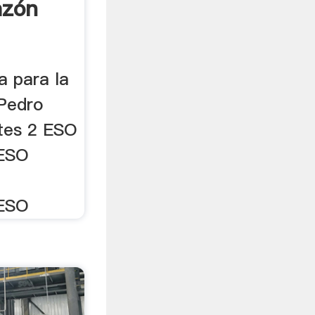
azón
a para la
 Pedro
ntes 2 ESO
 ESO
 ESO