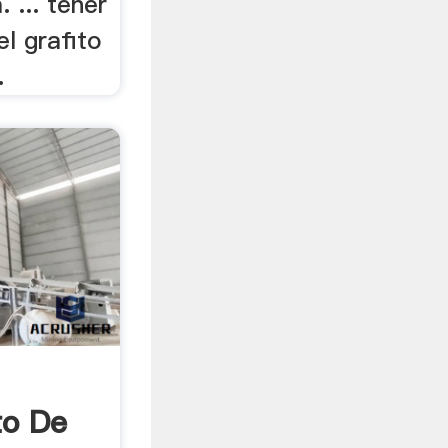
 ... tener
el grafito
.
to De