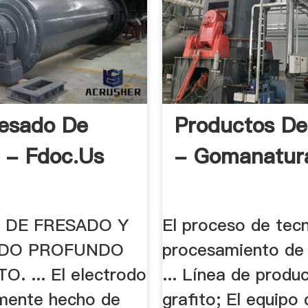
esado De
Productos D
o - Fdoc.us
- Gomanatur
 DE FRESADO Y
El proceso de tec
DO PROFUNDO
procesamiento de 
. ... El electrodo
... Línea de produ
mente hecho de
grafito; El equipo