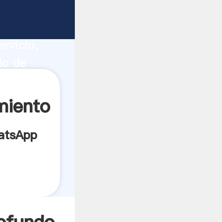
ito
ucción,
rvicio,
do de
s a todos
miento