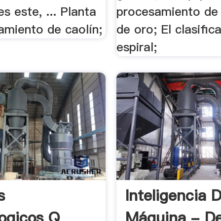
es este, ... Planta
procesamiento de 
amiento de caolín;
de oro; El clasific
espiral;
s
Inteligencia 
ogicos Q
Máquina - De