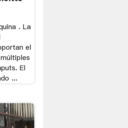
quina . La
l
oportan el
múltiples
nputs. El
do ...