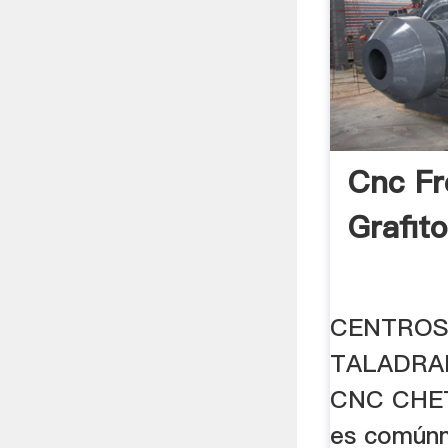
Cnc Fr
Grafit
CENTROS
TALADRA
CNC CHETO
es común