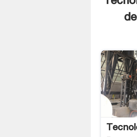
Tecno
de
Tecnol