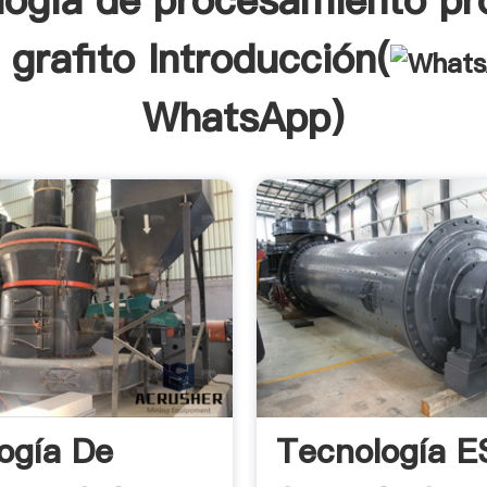
logía de procesamiento pr
 grafito Introducción(
WhatsApp
)
ogía De
Tecnología E