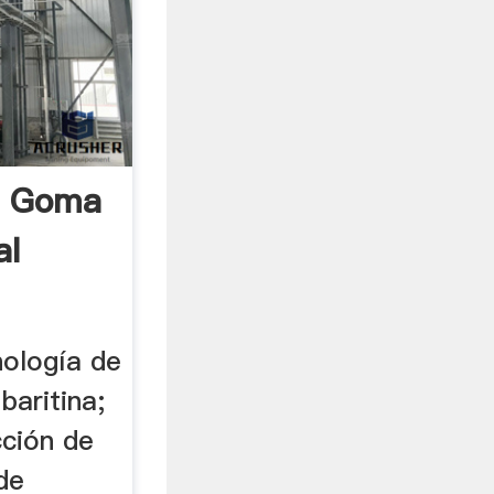
e Goma
al
nología de
baritina;
cción de
 de