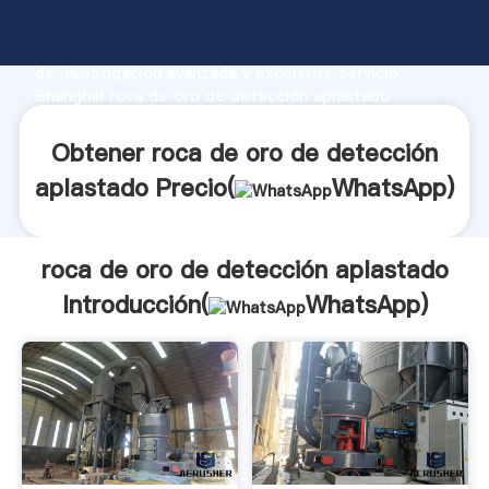
roca de oro de detección aplastado fabricante
Agarrando fuerte capacidad de producción, fuerza
de investigación avanzada y excelente servicio,
Shanghai roca de oro de detección aplastado
proveedor crea el valor y aporta valores a todos los
clientes.
Obtener roca de oro de detección
aplastado Precio(
WhatsApp
)
roca de oro de detección aplastado
Introducción(
WhatsApp
)