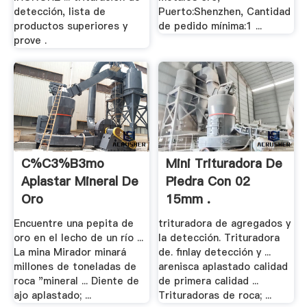
detección, lista de
Puerto:Shenzhen, Cantidad
productos superiores y
de pedido mínima:1 ...
prove .
C%c3%b3mo
Mini Trituradora De
Aplastar Mineral De
Piedra Con 02
Oro
15mm .
Encuentre una pepita de
trituradora de agregados y
oro en el lecho de un río ...
la detección. Trituradora
La mina Mirador minará
de. finlay detección y ...
millones de toneladas de
arenisca aplastado calidad
roca "mineral ... Diente de
de primera calidad ...
ajo aplastado; ...
Trituradoras de roca; ...