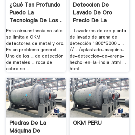
¿Qué Tan Profundo
Deteccion De
Puedo La
Lavado De Oro
Tecnología De Los .
Precio De La
Maquina .
Esta circunstancia no sólo
... Lavaderos de oro planta
se limita a OKM
de lavado de arena de
detectores de metal y oro.
detección 1800*5000 .. ...
Es un problema general.
// .. /aplastado-maquina-
Uno de los ... de detección
de-deteccion-de-arena-
de metales ... roca de
hecho-en-la-india .html . .
cobre se ...
html .
Piedras De La
OKM PERU
Máquina De