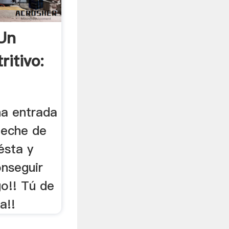
Un
itivo:
na entrada
leche de
ésta y
onseguir
go!! Tú de
a!!