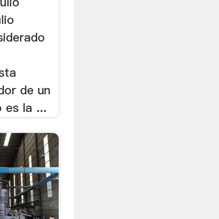
ulio
lio
siderado
sta
dor de un
es la ...