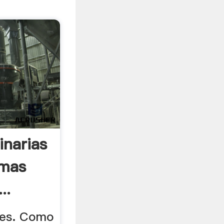
inarias
omas
..
res. Como