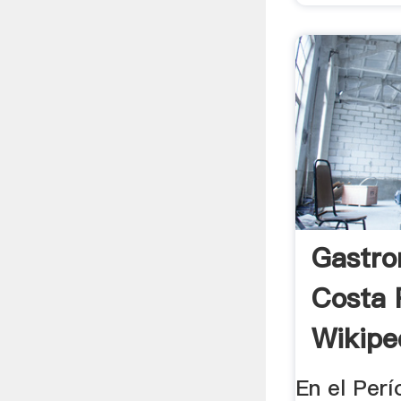
Gastro
Costa 
Wikiped
En el Perí