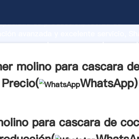
para cascara de coco fabricante Agarr
apacidad de producción, fuerza de
ación avanzada y excelente servicio, Sh
ara cascara de coco proveedor crea el 
alores a todos los clientes.
er molino para cascara d
Precio(
WhatsApp
)
olino para cascara de co