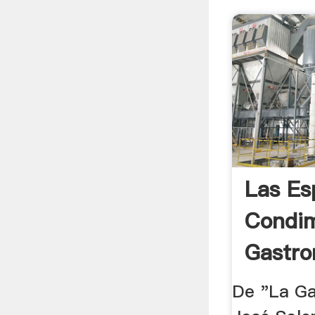
Las Es
Condim
Gastro
De "La Ga