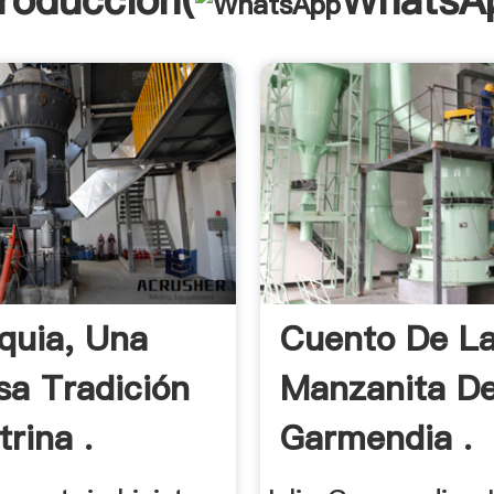
troducción(
WhatsA
iquia, Una
Cuento De L
osa Tradición
Manzanita De
rina .
Garmendia .