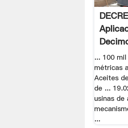
DECRE
Aplica
Decimo
... 100 mi
métricas 
Aceites de
de ... 19.
usinas de
mecanism
...