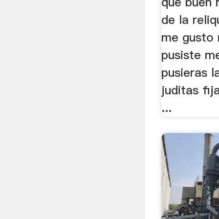
que buen r
de la reli
me gusto 
pusiste m
pusieras l
juditas fi
...