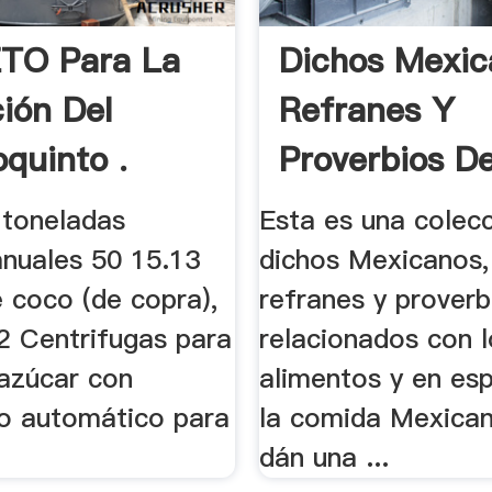
TO Para La
Dichos Mexic
ción Del
Refranes Y
quinto .
Proverbios De
l toneladas
Esta es una colec
anuales 50 15.13
dichos Mexicanos,
 coco (de copra),
refranes y proverb
02 Centrifugas para
relacionados con l
 azúcar con
alimentos y en esp
o automático para
la comida Mexican
dán una ...