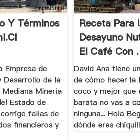
io Y Términos
Receta Para 
i.cl
Desayuno Nutr
El Café Con .
a Empresa de
David Ana tiene u
 Desarrollo de la
de cómo hacer la 
 Mediana Minería
coco y mejor que 
el Estado de
barata no vas a c
 corrige fallas de
ninguna.. Hola Be
dos financieros y
dónde eres chiquill