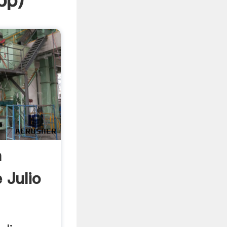
pp
)
a
 Julio