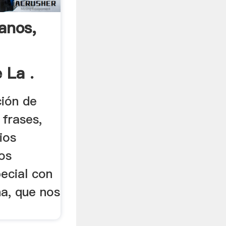
anos,
 La .
ción de
 frases,
ios
os
ecial con
a, que nos