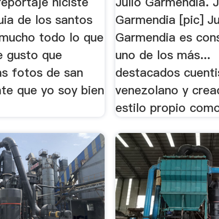
eportaje hiciste
Julio Garmendia. J
quia de los santos
Garmendia [pic] Ju
mucho todo lo que
Garmendia es con
e gusto que
uno de los más...
as fotos de san
destacados cuenti
jate que yo soy bien
venezolano y crea
estilo propio como 