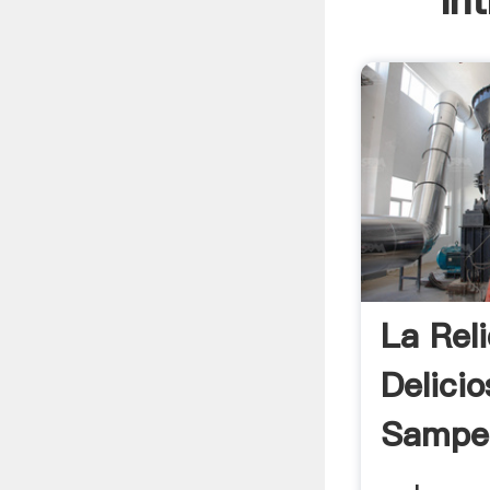
In
La Rel
Delici
Sampet