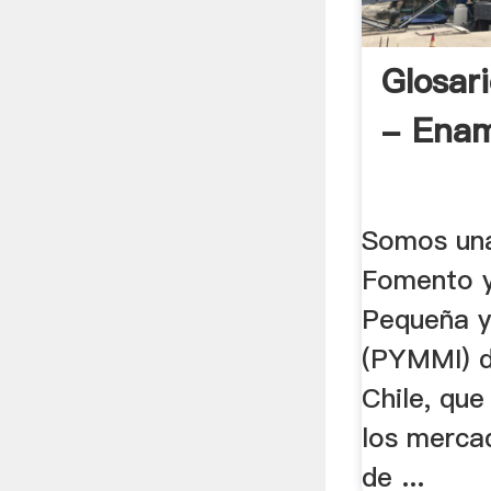
Glosar
- Enam
Somos un
Fomento y
Pequeña y
(PYMMI) d
Chile, que
los merca
de ...