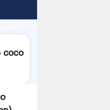
ando
anghai
valor y
e coco
co