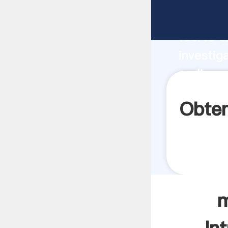
molino 
fuerte c
investig
molino p
aporta v
Obten
m