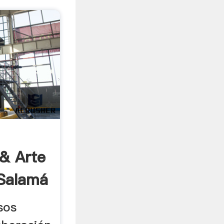
& Arte
 Salamá
sos