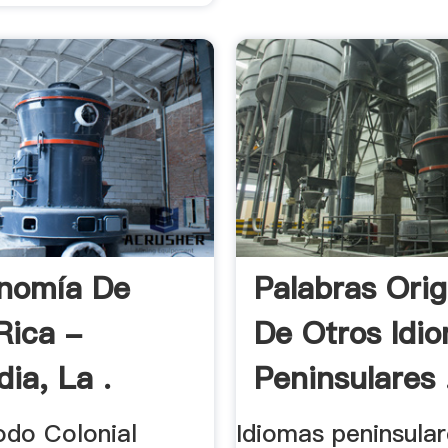
nomía De
Palabras Orig
Rica -
De Otros Idi
ia, La .
Peninsulares .
odo Colonial
Idiomas peninsula