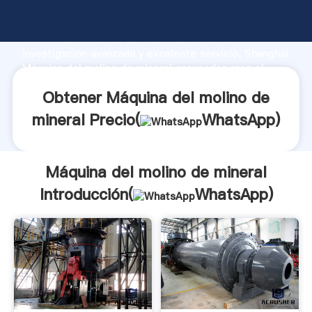
Máquina del molino de mineral fabricante Agarrando
fuerte capacidad de producción, fuerza de
investigación avanzada y excelente servicio, Shanghai
Máquina del molino de mineral proveedor crea el
valor y aporta valores a todos los clientes.
Obtener Máquina del molino de
mineral Precio(
WhatsApp
)
Máquina del molino de mineral
Introducción(
WhatsApp
)