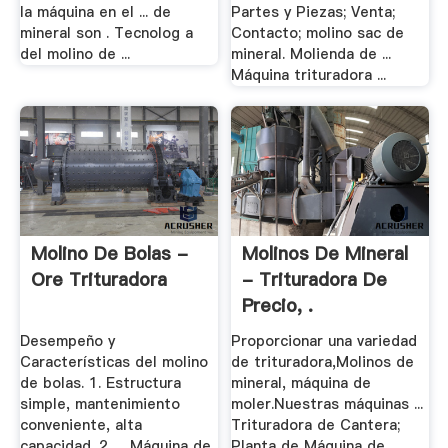
la máquina en el ... de
Partes y Piezas; Venta;
mineral son . Tecnolog a
Contacto; molino sac de
del molino de ...
mineral. Molienda de ...
Máquina trituradora ...
Molino De Bolas -
Molinos De Mineral
Ore Trituradora
- Trituradora De
Precio, .
Desempeño y
Proporcionar una variedad
Características del molino
de trituradora,Molinos de
de bolas. 1. Estructura
mineral, máquina de
simple, mantenimiento
moler.Nuestras máquinas ...
conveniente, alta
Trituradora de Cantera;
capacidad. 2. ... Máquina de
Planta de Máquina de