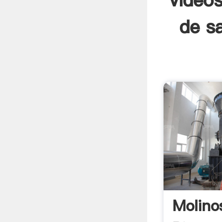
videos
de sa
Molino