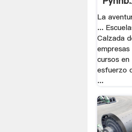
Pynnb.
La aventu
... Escuel
Calzada d
empresas 
cursos en 
esfuerzo d
...