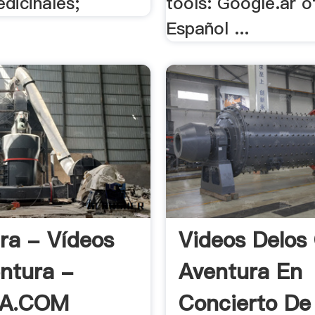
dicinales;
tools: Google.ar of
Español ...
ra - Vídeos
Videos Delos
ntura -
Aventura En
A.COM
Concierto De 