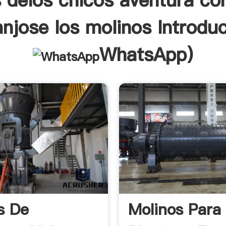
 delos chicos aventura co
njose los molinos Introdu
WhatsApp
)
s De
Molinos Para