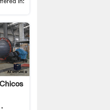
fered in:
 Chicos
.