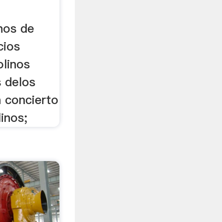
nos de
cios
olinos
s delos
n concierto
inos;