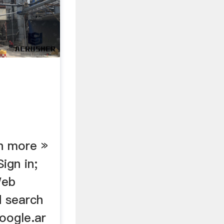
n more »
ign in;
Web
d search
oogle.ar