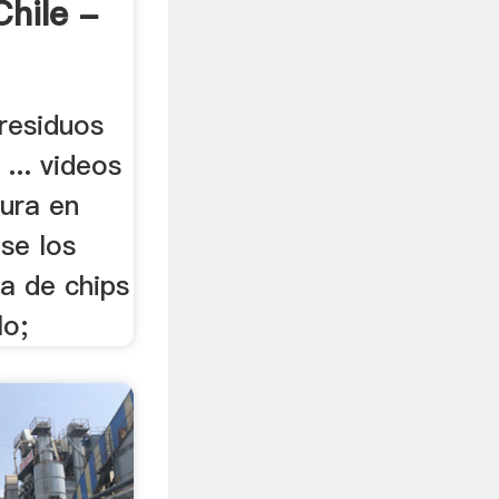
Chile -
 residuos
 ... videos
tura en
se los
ra de chips
lo;