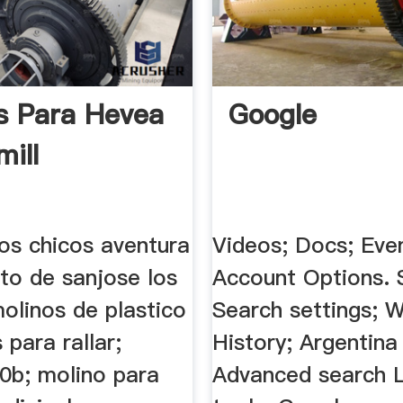
s Para Hevea
Google
mill
os chicos aventura
Videos; Docs; Eve
to de sanjose los
Account Options. S
olinos de plastico
Search settings; 
 para rallar;
History; Argentina 
0b; molino para
Advanced search 