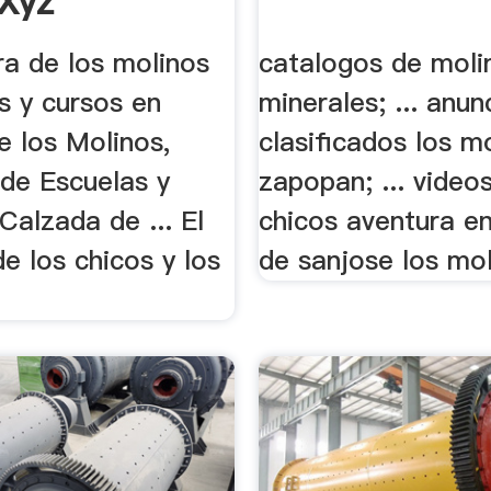
xyz
ra de los molinos
catalogos de moli
as y cursos en
minerales; ... anun
e los Molinos,
clasificados los m
de Escuelas y
zapopan; ... video
Calzada de ... El
chicos aventura e
e los chicos y los
de sanjose los mol