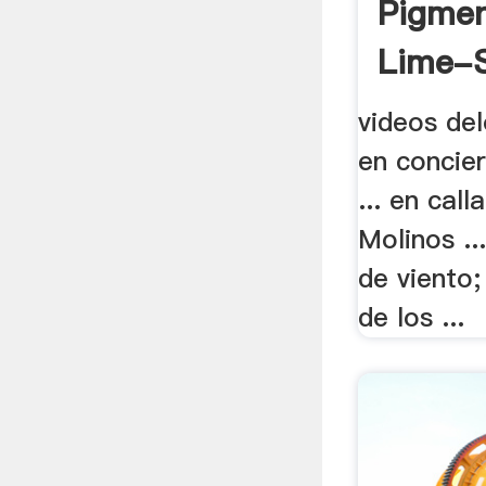
Pigmen
Lime-S
videos del
en concier
... en cal
Molinos ..
de viento;
de los ...