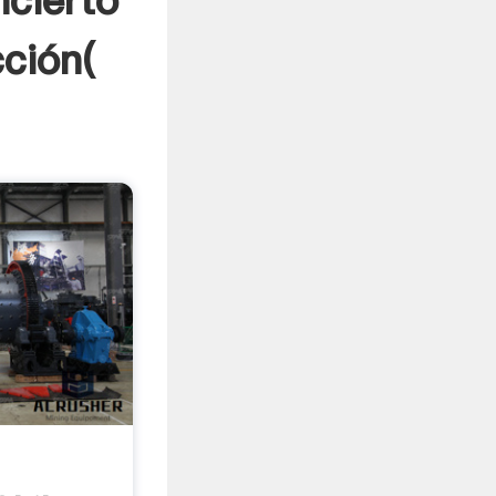
ncierto
cción(