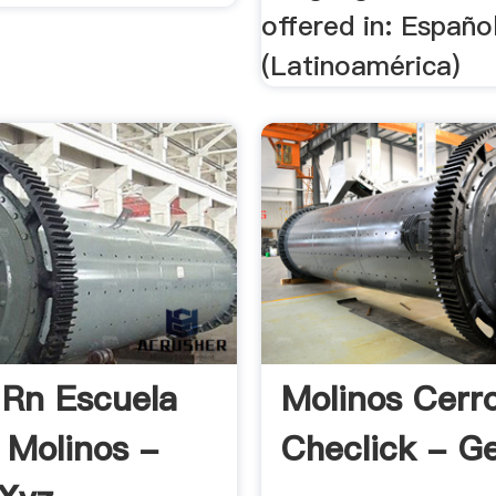
offered in: Españo
(Latinoamérica)
 Rn Escuela
Molinos Cerr
 Molinos -
Checlick - Ge