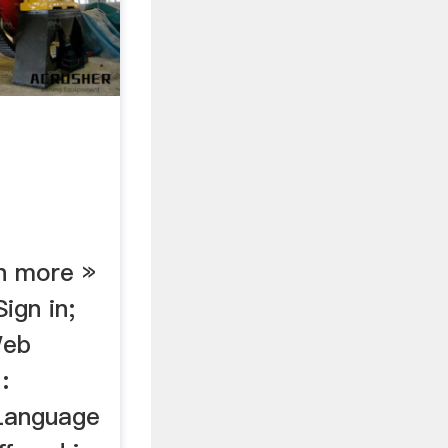
n more »
ign in;
Web
:
Language