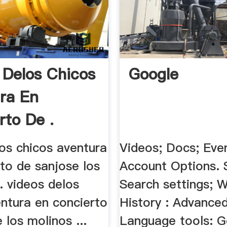
 Delos Chicos
Google
ra En
rto De .
os chicos aventura
Videos; Docs; Eve
to de sanjose los
Account Options. S
.. videos delos
Search settings; 
entura en concierto
History : Advance
 los molinos ...
Language tools: G