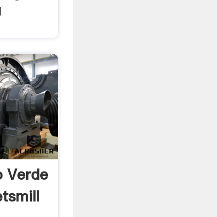
l
o Verde
tsmill