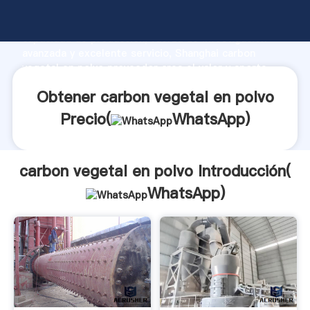
carbon vegetal en polvo fabricante Agarrando fuerte
capacidad de producción, fuerza de investigación
avanzada y excelente servicio, Shanghai carbon
vegetal en polvo proveedor crea el valor y aporta
valores a todos los clientes.
Obtener carbon vegetal en polvo
Precio(
WhatsApp
)
carbon vegetal en polvo Introducción(
WhatsApp
)