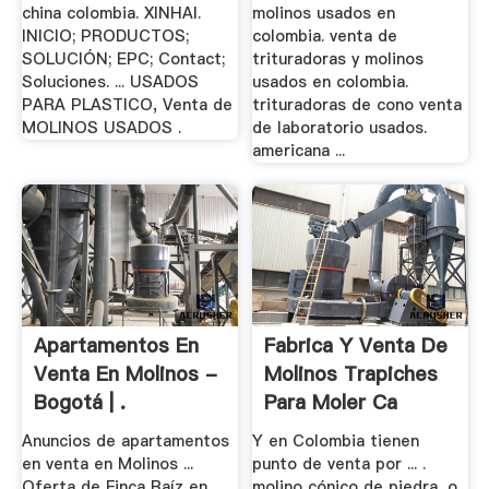
china colombia. XINHAI.
molinos usados en
INICIO; PRODUCTOS;
colombia. venta de
SOLUCIÓN; EPC; Contact;
trituradoras y molinos
Soluciones. ... USADOS
usados en colombia.
PARA PLASTICO, Venta de
trituradoras de cono venta
MOLINOS USADOS .
de laboratorio usados.
americana ...
Apartamentos En
Fabrica Y Venta De
Venta En Molinos -
Molinos Trapiches
Bogotá | .
Para Moler Ca
Anuncios de apartamentos
Y en Colombia tienen
en venta en Molinos ...
punto de venta por ... .
Oferta de Finca Raíz en
molino cónico de piedra, o