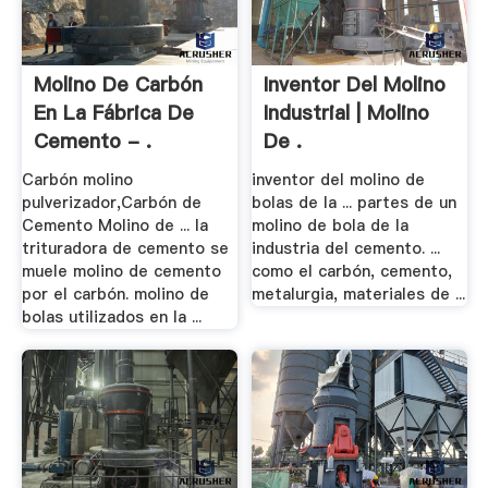
Molino De Carbón
Inventor Del Molino
En La Fábrica De
Industrial | Molino
Cemento - .
De .
Carbón molino
inventor del molino de
pulverizador,Carbón de
bolas de la ... partes de un
Cemento Molino de ... la
molino de bola de la
trituradora de cemento se
industria del cemento. ...
muele molino de cemento
como el carbón, cemento,
por el carbón. molino de
metalurgia, materiales de ...
bolas utilizados en la ...