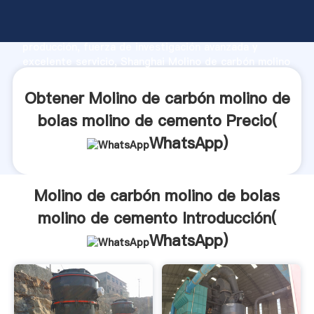
Molino de carbón molino de bolas molino de cemento
fabricante Agarrando fuerte capacidad de
producción, fuerza de investigación avanzada y
excelente servicio, Shanghai Molino de carbón molino
de bolas molino de cemento proveedor crea el valor
y aporta valores a todos los clientes.
Obtener Molino de carbón molino de
bolas molino de cemento Precio(
WhatsApp
)
Molino de carbón molino de bolas
molino de cemento Introducción(
WhatsApp
)