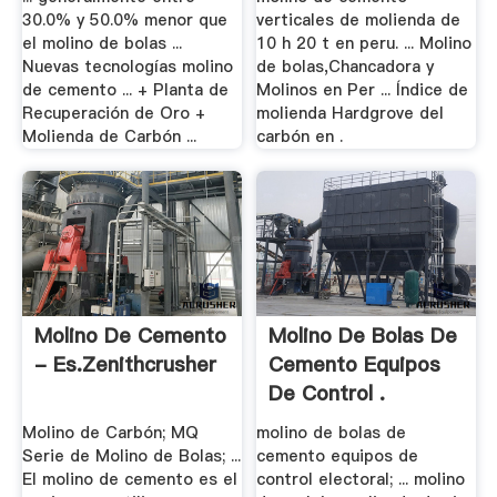
30.0% y 50.0% menor que
verticales de molienda de
el molino de bolas ...
10 h 20 t en peru. ... Molino
Nuevas tecnologías molino
de bolas,Chancadora y
de cemento ... + Planta de
Molinos en Per ... Índice de
Recuperación de Oro +
molienda Hardgrove del
Molienda de Carbón ...
carbón en .
Molino De Cemento
Molino De Bolas De
- Es.zenithcrusher
Cemento Equipos
De Control .
Molino de Carbón; MQ
molino de bolas de
Serie de Molino de Bolas; ...
cemento equipos de
El molino de cemento es el
control electoral; ... molino