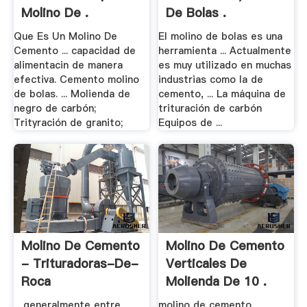
Molino De .
De Bolas .
Que Es Un Molino De
El molino de bolas es una
Cemento ... capacidad de
herramienta ... Actualmente
alimentacin de manera
es muy utilizado en muchas
efectiva. Cemento molino
industrias como la de
de bolas. ... Molienda de
cemento, ... La máquina de
negro de carbón;
trituración de carbón
Trityración de granito;
Equipos de ...
Molino De Cemento
Molino De Cemento
- Trituradoras-De-
Verticales De
Roca
Molienda De 10 .
... generalmente entre
molino de cemento