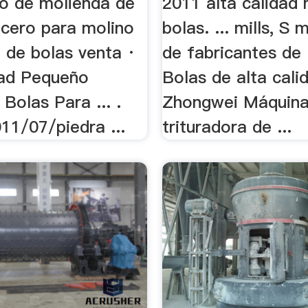
io de molienda de
2011 alta calidad 
acero para molino
bolas. ... mills, S
. de bolas venta ·
de fabricantes de
dad Pequeño
Bolas de alta cali
Bolas Para ... .
Zhongwei Máquina
011/07/piedra ...
trituradora de ...