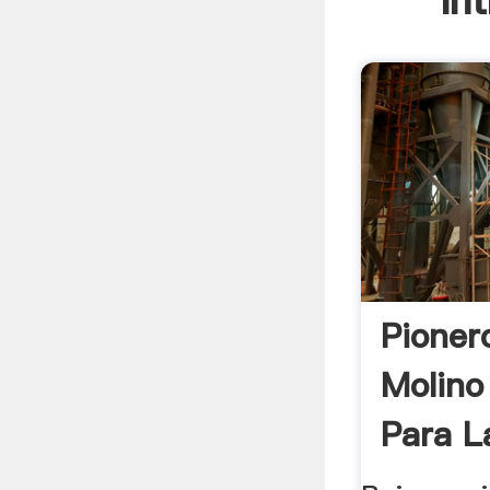
In
Pioner
Molino
Para La