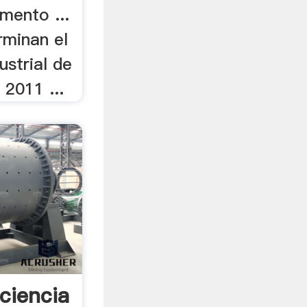
mento ...
rminan el
strial de
 2011 ...
iciencia