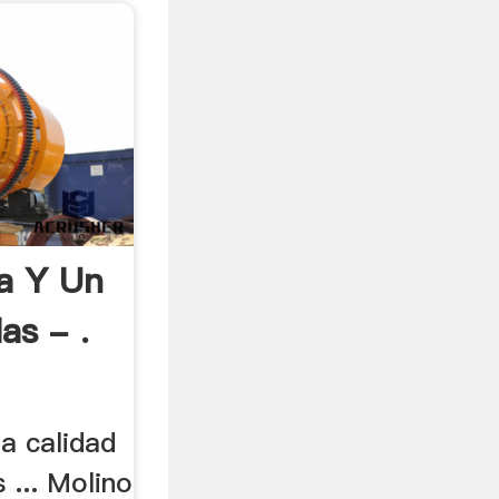
ta Y Un
as - .
a calidad
 ... Molino