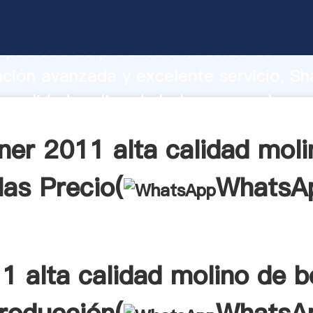
a calidad molino de bolas fabricante A
apacidad de producción, fuerza de
ación avanzada y excelente servicio, Sh
a calidad molino de bolas proveedor cr
aporta valores a todos los clientes.
ner 2011 alta calidad moli
las Precio(
WhatsA
1 alta calidad molino de b