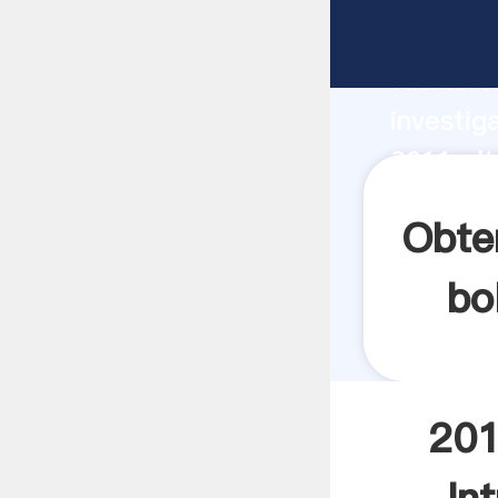
2011 alt
fuerte c
investig
2011 alt
valor y 
Obte
bo
201