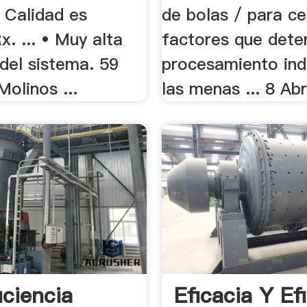
 Calidad es
de bolas / para ce
x. ... • Muy alta
factores que dete
 del sistema. 59
procesamiento indu
olinos ...
las menas ... 8 Abr
iciencia
Eficacia Y Ef