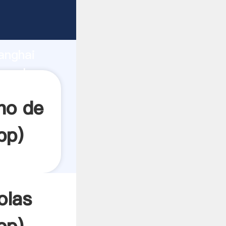
garrando
anghai
ea el
no de
pp
)
olas