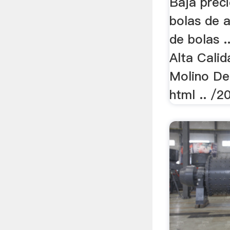
Baja prec
bolas de 
de bolas .
Alta Cali
Molino De 
html .. /2