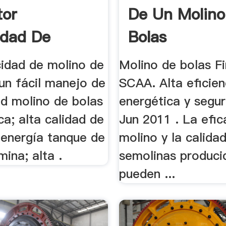
tor
De Un Molino
idad De
Bolas
 De .
cidad de molino de
Molino de bolas F
un fácil manejo de
SCAA. Alta eficien
ad molino de bolas
energética y segur
a; alta calidad de
Jun 2011 . La efic
 energía tanque de
molino y la calidad
mina; alta .
semolinas produci
pueden ...