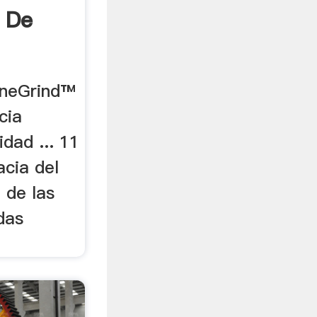
 De
ineGrind™
cia
idad ... 11
acia del
 de las
das