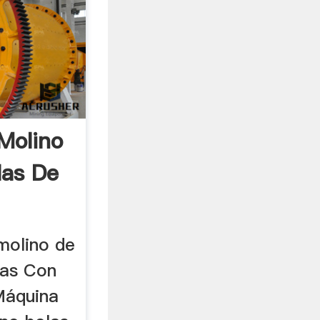
Molino
las De
molino de
las Con
Máquina