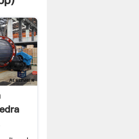
pp
)
a
iedra
.