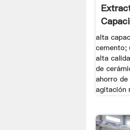
Extrac
Capac
Molino
alta capa
cemento; 
alta calid
de cerámic
ahorro de
agitación 