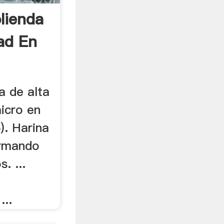
lienda
ad En
a de alta
icro en
5). Harina
ormando
. ...
...