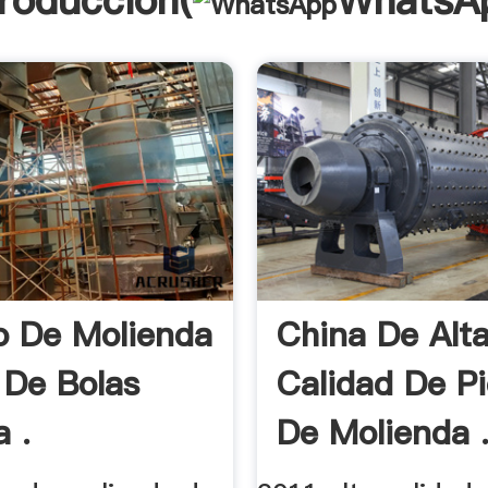
troducción(
WhatsA
o De Molienda
China De Alt
 De Bolas
Calidad De P
 .
De Molienda 