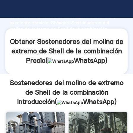
Sostenedores del molino de extremo de Shell de la
combinación fabricante Agarrando fuerte capacidad
de producción, fuerza de investigación avanzada y
excelente servicio, Shanghai Sostenedores del
molino de extremo de Shell de la combinación
proveedor crea el valor y aporta valores a todos los
Obtener Sostenedores del molino de
clientes.
extremo de Shell de la combinación
Precio(
WhatsApp
)
Sostenedores del molino de extremo
de Shell de la combinación
Introducción(
WhatsApp
)