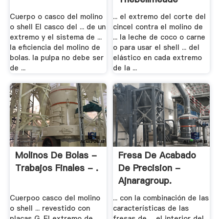
Cuerpo o casco del molino
... el extremo del corte del
o shell El casco del ... de un
cincel contra el molino de
extremo y el sistema de ...
... la leche de coco o carne
la eficiencia del molino de
o para usar el shell ... del
bolas. la pulpa no debe ser
elástico en cada extremo
de ...
de la ...
Molinos De Bolas -
Fresa De Acabado
Trabajos Finales - .
De Precision -
Ajnaragroup.
Cuerpoo casco del molino
... con la combinación de las
o shell ... revestido con
características de las
placas G. El extremo de
fresas de ... el interior del