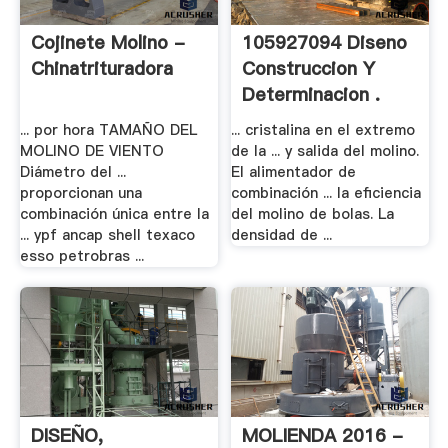
Cojinete Molino -
105927094 Diseno
Chinatrituradora
Construccion Y
Determinacion .
... por hora TAMAÑO DEL
... cristalina en el extremo
MOLINO DE VIENTO
de la ... y salida del molino.
Diámetro del ...
El alimentador de
proporcionan una
combinación ... la eficiencia
combinación única entre la
del molino de bolas. La
... ypf ancap shell texaco
densidad de ...
esso petrobras ...
DISEÑO,
MOLIENDA 2016 -