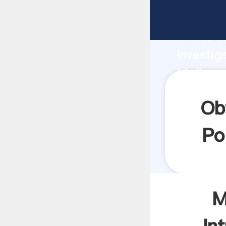
Molinos
fuerte c
investig
Molinos 
aporta v
Ob
Po
M