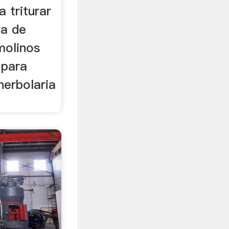
a triturar
ra de
 molinos
 para
herbolaria