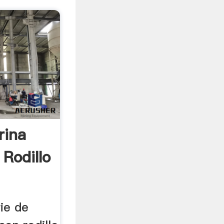
rina
Rodillo
ie de