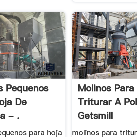
s Pequenos
Molinos Para
oja De
Triturar A Po
a - .
Getsmill
equenos para hoja
molinos para tritu