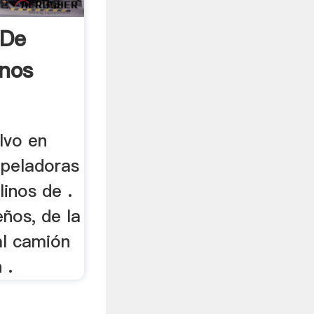
 De
inos
lvo en
 peladoras
linos de .
ños, de la
 al camión
 .