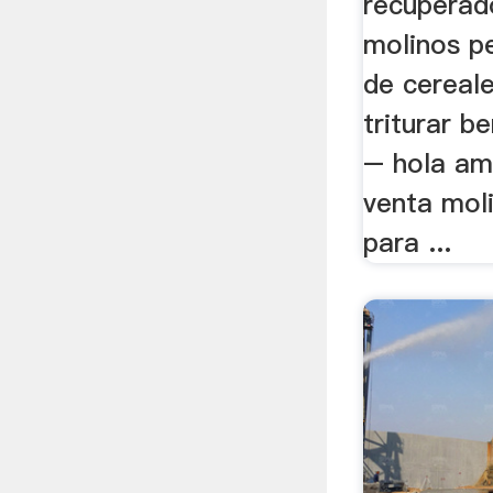
recuperad
molinos p
de cereal
triturar be
– hola am
venta mol
para ...