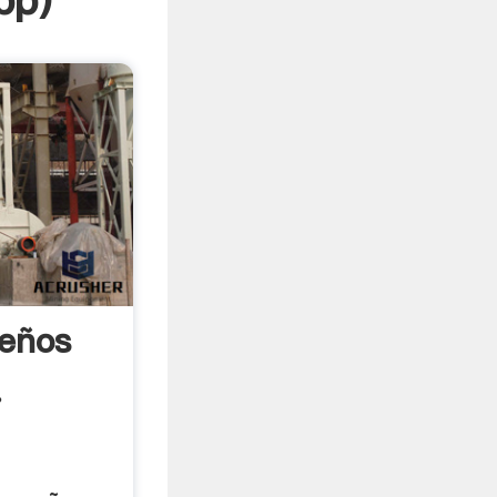
pp
)
eños
.