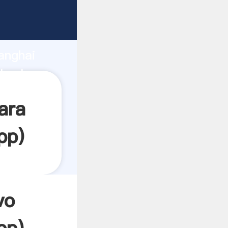
ando
anghai
 valor y
ara
pp
)
vo