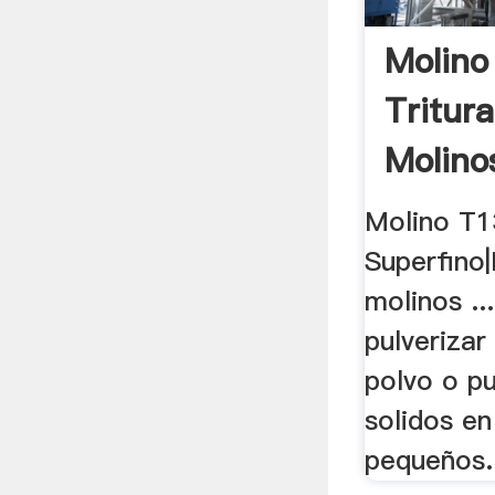
Molino
Tritur
Molino
Molino T1
Superfino
molinos ..
pulverizar
polvo o pu
solidos e
pequeños.