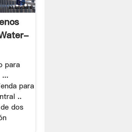
enos
 Water-
o para
...
ienda para
tral ..
 de dos
ión