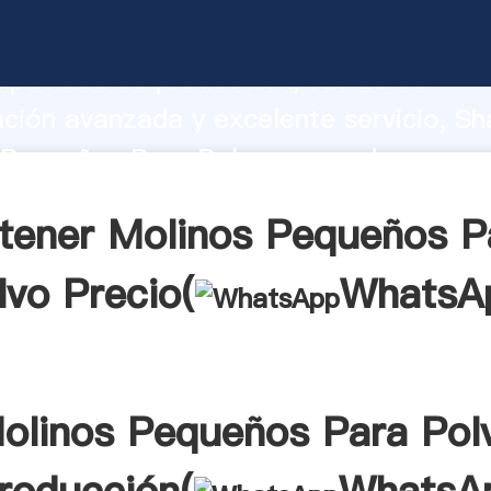
 Pequeños Para Polvo fabricante Agarr
apacidad de producción, fuerza de
ación avanzada y excelente servicio, Sh
Pequeños Para Polvo proveedor crea el
alores a todos los clientes.
tener Molinos Pequeños P
lvo Precio(
WhatsA
olinos Pequeños Para Pol