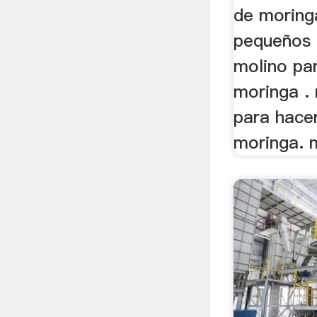
de moring
pequeños p
molino pa
moringa .
para hace
moringa. m