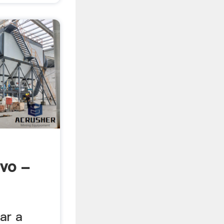
lvo -
rar a