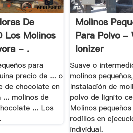
oras De
Molinos Pequ
O Los Molinos
Para Polvo -
ora - .
Ionizer
equeños para
Suave o intermedi
ina precio de ... o
molinos pequeños, 
e de chocolate en
Instalación de mol
 ... molinos de
polvo de lignito cen
hocolate ... Los
Molinos pequeños
.
rodillos en ejecuc
individual.