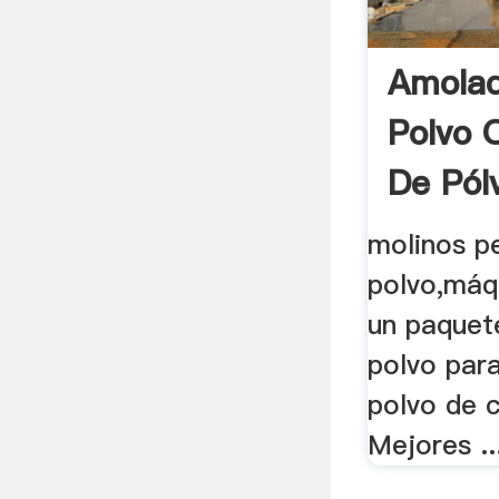
Amolad
Polvo 
De Pólv
molinos p
polvo,máqu
un paquet
polvo para
polvo de c
Mejores ..