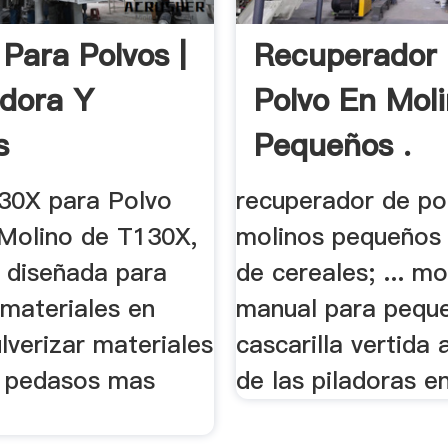
 Para Polvos |
Recuperador
adora Y
Polvo En Mol
s
Pequeños .
30X para Polvo
recuperador de po
|Molino de T130X,
molinos pequeños
. diseñada para
de cereales; ... mo
 materiales en
manual para peque
lverizar materiales
cascarilla vertida
n pedasos mas
de las piladoras en