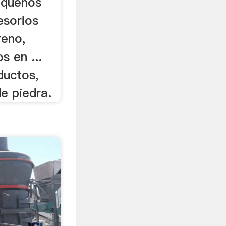
pequeños
esorios
reno,
s en ...
ductos,
e piedra.