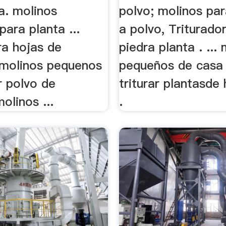
a. molinos
polvo; molinos par
ara planta ...
a polvo, Triturado
ra hojas de
piedra planta . ...
 molinos pequenos
pequeños de casa
r polvo de
triturar plantasde 
olinos ...
.