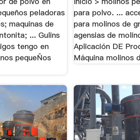
or de polvo en
Inicio > molinos 
equeños peladoras
para polvo. ... acc
es; maquinas de
para molinos de g
ntonita; ... Gulins
agensias de molino
igos tengo en
Aplicación DE Pro
inos pequeÑos
Máquina molinos d