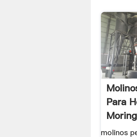
Molino
Para H
Moring
molinos p