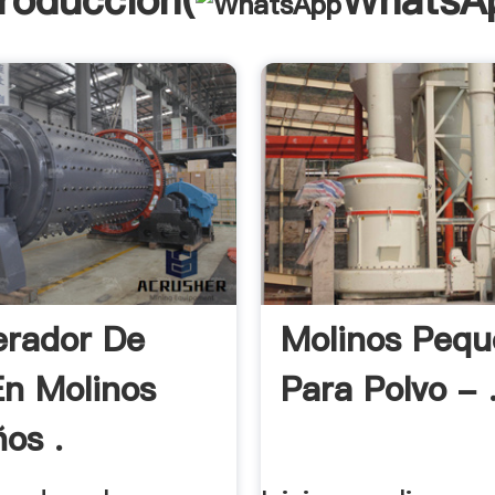
troducción(
WhatsA
rador De
Molinos Pequ
En Molinos
Para Polvo - 
os .